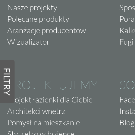
Nasze projekty
Spos
Polecane produkty
Pora
Aranżacje producentów
Kalk
Wizualizator
Fugi 
FILTRY
PROJEKTUJEMY
SO
Projekt łazienki dla Ciebie
Fac
Architekci wnętrz
Inst
Pomysł na mieszkanie
Blog
Styl retro w łazience