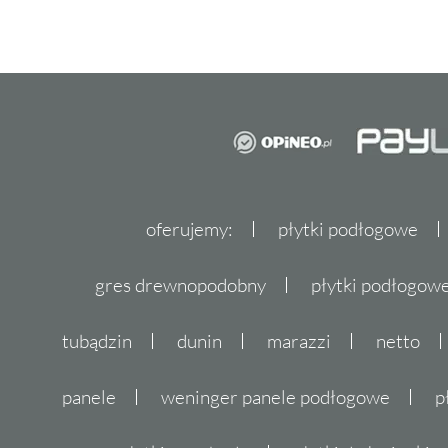
oferujemy:
płytki podłogowe
gres drewnopodobny
płytki podłogo
tubądzin
dunin
marazzi
netto
panele
weninger panele podłogowe
p