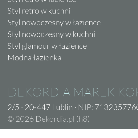
Styl retro w kuchni
Styl nowoczesny w łazience
Styl nowoczesny w kuchni
Styl glamour w łazience
Modna łazienka
DEKORDIA MAREK KO
2/5
·
20-447 Lublin
·
NIP: 713235776
© 2026 Dekordia.pl (h8)