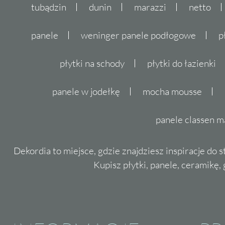
tubądzin
dunin
marazzi
netto
panele
weninger panele podłogowe
p
płytki na schody
płytki do łazienki
panele w jodełkę
mocha mousse
panele classen m
Dekordia to miejsce, gdzie znajdziesz inspiracje do 
Kupisz płytki, panele, ceramikę, g