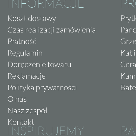
INFORMACJE
P
Koszt dostawy
Płyt
Czas realizacji zamówienia
Pane
Płatność
Grze
Regulamin
Kabi
Doręczenie towaru
Cera
Reklamacje
Kam
Polityka prywatności
Bate
O nas
Nasz zespół
Kontakt
INSPIRUJEMY
RA