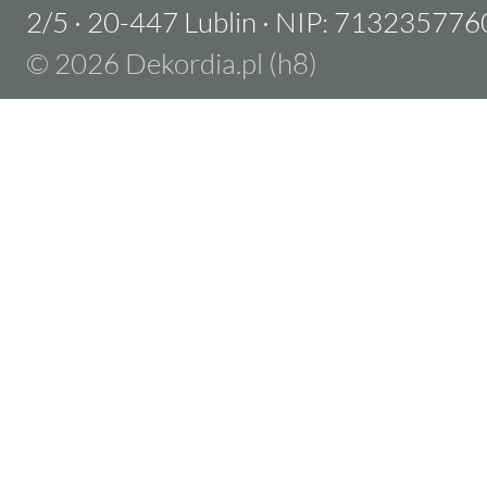
2/5
·
20-447 Lublin
·
NIP: 713235776
© 2026 Dekordia.pl (h8)