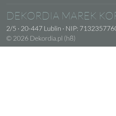
DEKORDIA MAREK KO
2/5
·
20-447 Lublin
·
NIP: 713235776
© 2026 Dekordia.pl (h8)