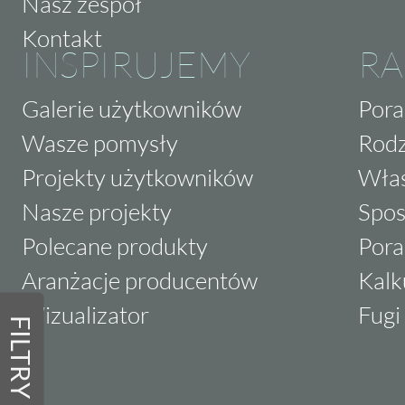
Nasz zespół
Kontakt
INSPIRUJEMY
RA
Galerie użytkowników
Pora
Wasze pomysły
Rodz
Projekty użytkowników
Właś
Nasze projekty
Spos
Polecane produkty
Pora
Aranżacje producentów
Kalk
Wizualizator
Fugi 
FILTRY