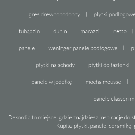
gres drewnopodobny
płytki podłogo
tubądzin
dunin
marazzi
netto
panele
weninger panele podłogowe
p
płytki na schody
płytki do łazienki
panele w jodełkę
mocha mousse
panele classen m
Dekordia to miejsce, gdzie znajdziesz inspiracje do 
Kupisz płytki, panele, ceramikę, g