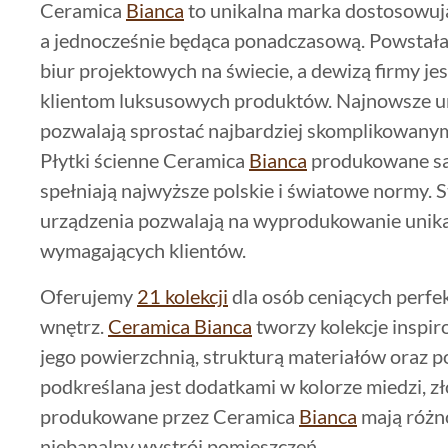
Ceramica
Bianca
to unikalna marka dostosowuj
a jednocześnie będąca ponadczasową. Powstała
biur projektowych na świecie, a dewizą firmy jes
klientom luksusowych produktów. Najnowsze urz
pozwalają sprostać najbardziej skomplikowan
Płytki ścienne Ceramica
Bianca
produkowane są 
spełniają najwyższe polskie i światowe normy. S
urządzenia pozwalają na wyprodukowanie unikat
wymagających klientów.
Oferujemy
21 kolekcji
dla osób ceniących perfe
wnętrz.
Ceramica Bianca
tworzy kolekcje inspi
jego powierzchnią, strukturą materiałów oraz 
podkreślana jest dodatkami w kolorze miedzi, zło
produkowane przez Ceramica
Bianca
mają różno
niebanalny wystrój pomieszczeń.