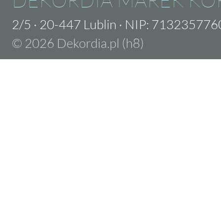
2/5
·
20-447 Lublin
·
NIP: 713235776
© 2026 Dekordia.pl (h8)