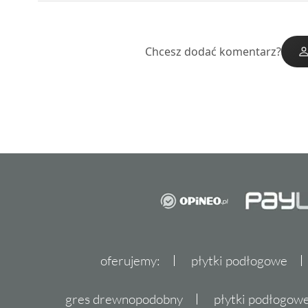
Chcesz dodać komentarz?
oferujemy:
płytki podłogowe
gres drewnopodobny
płytki podłogo