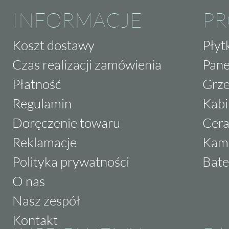
INFORMACJE
P
Koszt dostawy
Płyt
Czas realizacji zamówienia
Pane
Płatność
Grze
Regulamin
Kabi
Doręczenie towaru
Cera
Reklamacje
Kam
Polityka prywatności
Bate
O nas
Nasz zespół
Kontakt