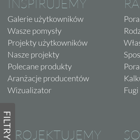
INSPIRUJEMY
RA
Galerie użytkowników
Pora
Wasze pomysły
Rodz
Projekty użytkowników
Właś
Nasze projekty
Spos
Polecane produkty
Pora
Aranżacje producentów
Kalk
Wizualizator
Fugi 
FILTRY
PROJEKTUJEMY
SO