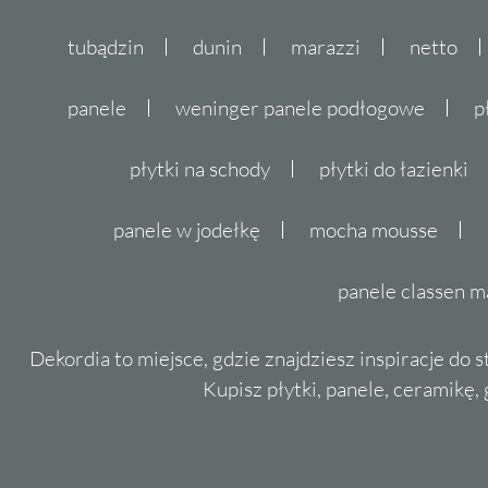
tubądzin
dunin
marazzi
netto
panele
weninger panele podłogowe
p
płytki na schody
płytki do łazienki
panele w jodełkę
mocha mousse
panele classen m
Dekordia to miejsce, gdzie znajdziesz inspiracje do 
Kupisz płytki, panele, ceramikę, g