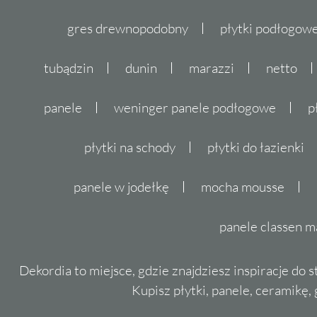
gres drewnopodobny
płytki podłogo
tubądzin
dunin
marazzi
netto
panele
weninger panele podłogowe
p
płytki na schody
płytki do łazienki
panele w jodełkę
mocha mousse
panele classen m
Dekordia to miejsce, gdzie znajdziesz inspiracje do 
Kupisz płytki, panele, ceramikę, g