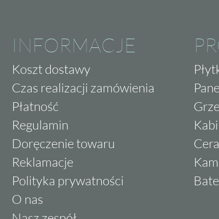
INFORMACJE
P
Koszt dostawy
Płyt
Czas realizacji zamówienia
Pane
Płatność
Grze
Regulamin
Kabi
Doręczenie towaru
Cera
Reklamacje
Kam
Polityka prywatności
Bate
O nas
Nasz zespół