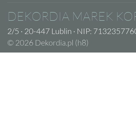
DEKORDIA MAREK KO
2/5
·
20-447 Lublin
·
NIP: 713235776
© 2026 Dekordia.pl (h8)