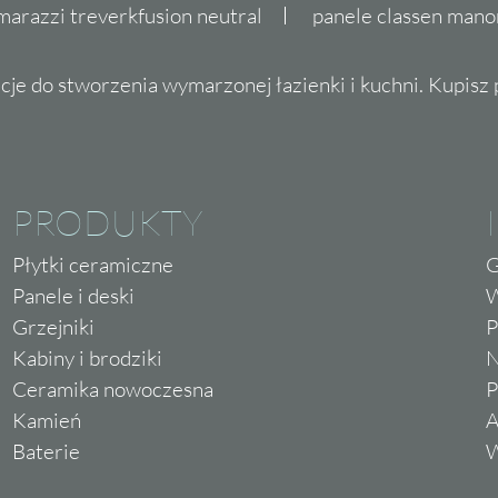
marazzi treverkfusion neutral
panele classen mano
cje do stworzenia wymarzonej łazienki i kuchni. Kupisz pł
PRODUKTY
Płytki ceramiczne
G
Panele i deski
W
Grzejniki
P
Kabiny i brodziki
N
Ceramika nowoczesna
P
Kamień
A
Baterie
W