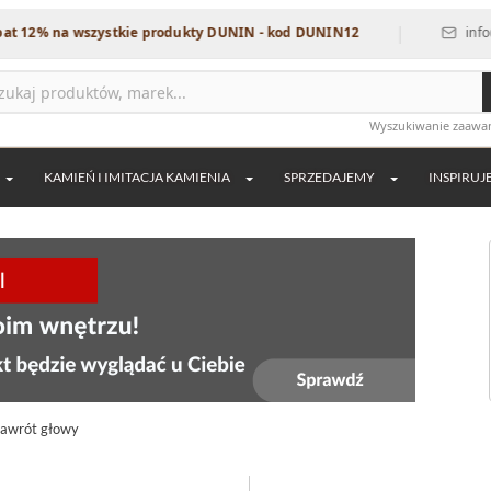
|
na wszystkie produkty DUNIN - kod DUNIN12
info@dekordi
Wyszukiwanie zaaw
KAMIEŃ I IMITACJA KAMIENIA
SPRZEDAJEMY
INSPIRUJ
 zawrót głowy