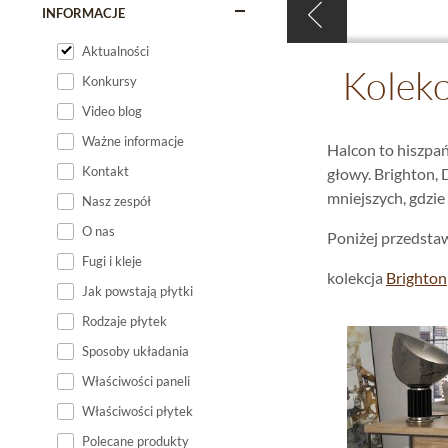
INFORMACJE
Aktualności
Kolekc
Konkursy
Video blog
Ważne informacje
Halcon to hiszpań
Kontakt
głowy. Brighton, 
mniejszych, gdzi
Nasz zespół
O nas
Poniżej przedsta
Fugi i kleje
kolekcja
Brighton
Jak powstają płytki
Rodzaje płytek
Sposoby układania
Właściwości paneli
Właściwości płytek
Polecane produkty