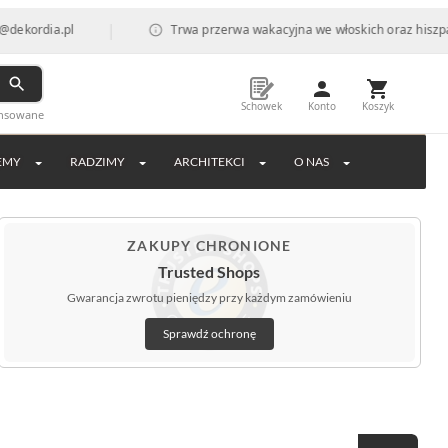
|
a.pl
Trwa przerwa wakacyjna we włoskich oraz hiszpańskich f
Schowek
Konto
Koszyk
ansowane
EMY
RADZIMY
ARCHITEKCI
O NAS
ZAKUPY CHRONIONE
Trusted Shops
Gwarancja zwrotu pieniędzy przy każdym zamówieniu
Sprawdź ochronę