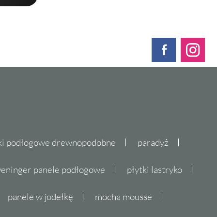
ki podłogowe drewnopodobne
paradyż
eninger panele podłogowe
płytki lastryko
panele w jodełkę
mocha mousse