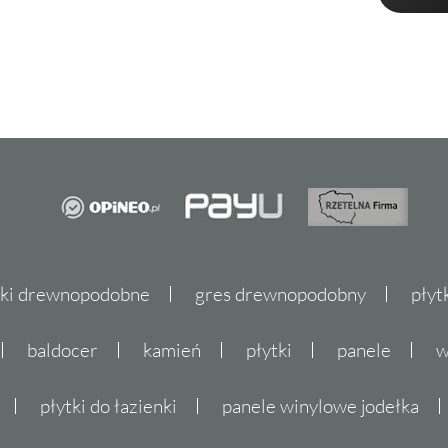
tki drewnopodobne
gres drewnopodobny
płyt
baldocer
kamień
płytki
panele
w
płytki do łazienki
panele winylowe jodełka