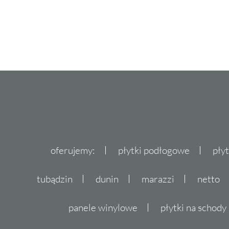
oferujemy:
płytki podłogowe
pły
tubądzin
dunin
marazzi
netto
panele winylowe
płytki na schody