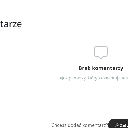
tarze
Brak komentarzy
Bądź pierwszy, który skomentuje ten 
Chcesz dodać komentarz?
Zal