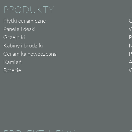
PRODUKTY
Płytki ceramiczne
G
Panele i deski
W
Grzejniki
P
Kabiny i brodziki
N
Ceramika nowoczesna
P
Kamień
A
Baterie
W