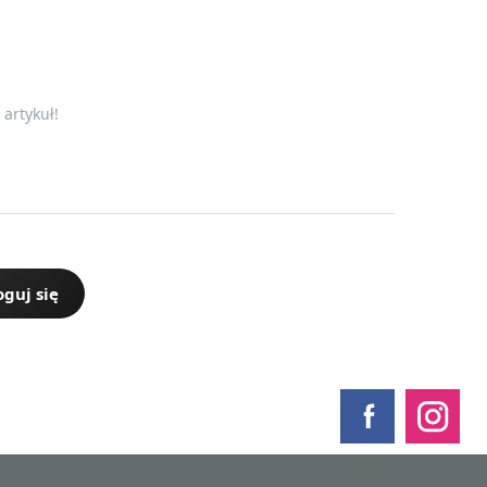
artykuł!
oguj się