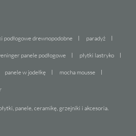
ki podłogowe drewnopodobne
paradyż
eninger panele podłogowe
płytki lastryko
panele w jodełkę
mocha mousse
r
ytki, panele, ceramikę, grzejniki i akcesoria.