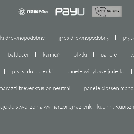
tki drewnopodobne
gres drewnopodobny
płyt
baldocer
kamień
płytki
panele
w
płytki do łazienki
panele winylowe jodełka
marazzi treverkfusion neutral
panele classen mano
cje do stworzenia wymarzonej łazienki i kuchni. Kupisz pł