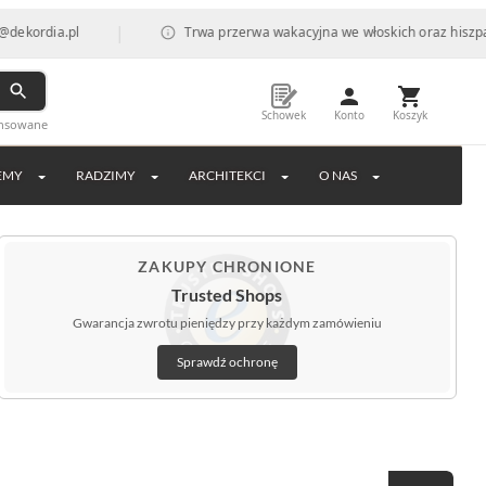
|
ordia.pl
Trwa przerwa wakacyjna we włoskich oraz hiszpański
Schowek
Konto
Koszyk
ansowane
EMY
RADZIMY
ARCHITEKCI
O NAS
ZAKUPY CHRONIONE
Trusted Shops
Gwarancja zwrotu pieniędzy przy każdym zamówieniu
Sprawdź ochronę