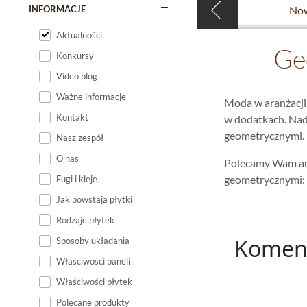
INFORMACJE
Now
Aktualności
Ge
Konkursy
Video blog
Ważne informacje
Moda w aranżacji 
Kontakt
w dodatkach. Nad
geometrycznymi.
Nasz zespół
O nas
Polecamy Wam arty
geometrycznymi:
Fugi i kleje
Jak powstają płytki
Rodzaje płytek
Komen
Sposoby układania
Właściwości paneli
Właściwości płytek
Polecane produkty