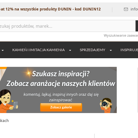
|
12% na wszystkie produkty DUNIN - kod DUNIN12
info@dek
Wyszukiwanie zaaw
KAMIEŃ I IMITACJA KAMIENIA
SPRZEDAJEMY
INSPIRUJ
nkach