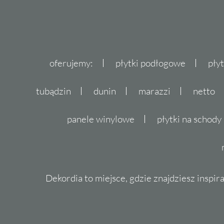
oferujemy:
płytki podłogowe
pły
tubądzin
dunin
marazzi
netto
panele winylowe
płytki na schody
Dekordia to miejsce, gdzie znajdziesz inspira