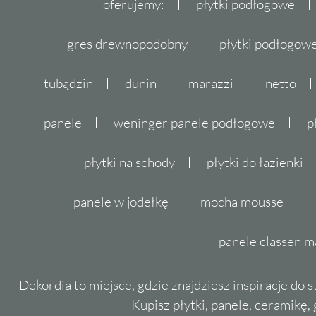
oferujemy:
płytki podłogowe
gres drewnopodobny
płytki podłogo
tubądzin
dunin
marazzi
netto
panele
weninger panele podłogowe
p
płytki na schody
płytki do łazienki
panele w jodełkę
mocha mousse
panele classen m
Dekordia to miejsce, gdzie znajdziesz inspiracje do 
Kupisz płytki, panele, ceramikę, g