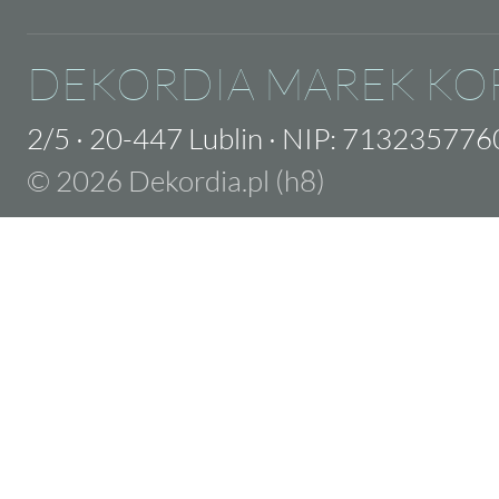
DEKORDIA MAREK KO
2/5
·
20-447 Lublin
·
NIP: 713235776
© 2026 Dekordia.pl (h8)