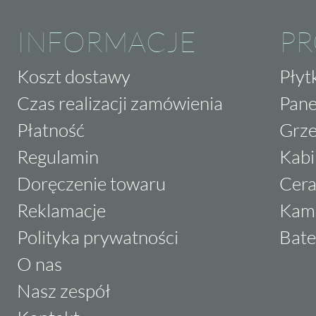
INFORMACJE
P
Koszt dostawy
Płyt
Czas realizacji zamówienia
Pane
Płatność
Grze
Regulamin
Kabi
Doręczenie towaru
Cera
Reklamacje
Kam
Polityka prywatności
Bate
O nas
Nasz zespół