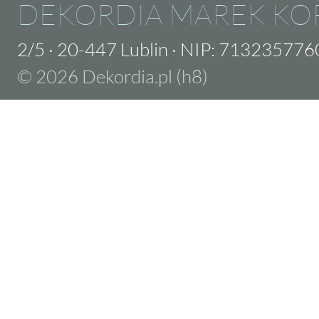
DEKORDIA MAREK KO
2/5
·
20-447 Lublin
·
NIP: 713235776
© 2026 Dekordia.pl (h8)