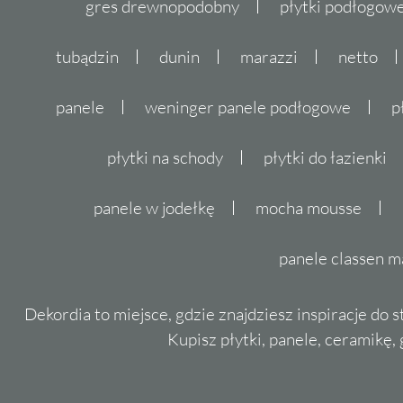
gres drewnopodobny
płytki podłogo
tubądzin
dunin
marazzi
netto
panele
weninger panele podłogowe
p
płytki na schody
płytki do łazienki
panele w jodełkę
mocha mousse
panele classen m
Dekordia to miejsce, gdzie znajdziesz inspiracje do 
Kupisz płytki, panele, ceramikę, g