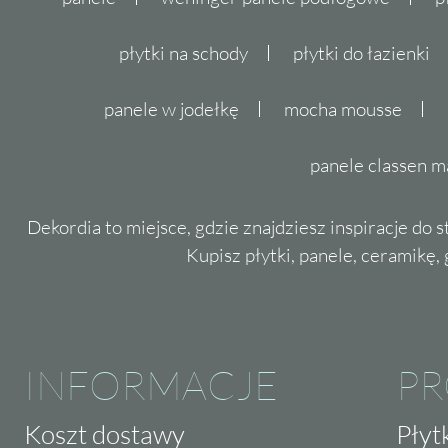
płytki na schody
płytki do łazienki
panele w jodełkę
mocha mousse
panele classen m
Dekordia to miejsce, gdzie znajdziesz inspiracje do 
Kupisz płytki, panele, ceramikę, g
INFORMACJE
P
Koszt dostawy
Płyt