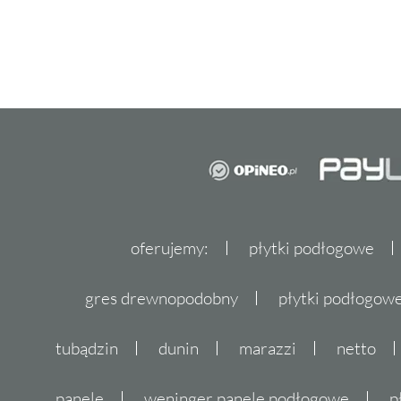
oferujemy:
płytki podłogowe
gres drewnopodobny
płytki podłogo
tubądzin
dunin
marazzi
netto
panele
weninger panele podłogowe
p