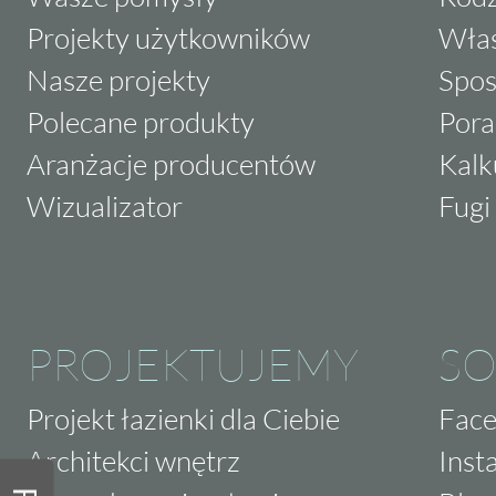
Projekty użytkowników
Właś
Nasze projekty
Spos
Polecane produkty
Pora
Aranżacje producentów
Kalk
Wizualizator
Fugi 
PROJEKTUJEMY
SO
Projekt łazienki dla Ciebie
Fac
Architekci wnętrz
Inst