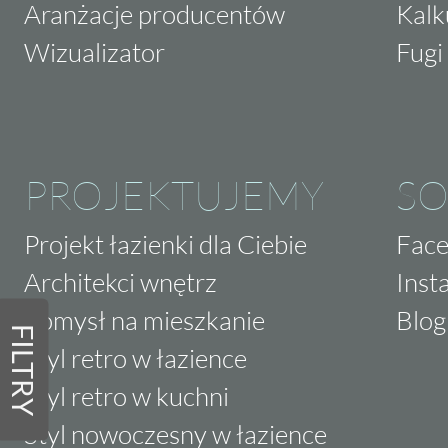
Aranżacje producentów
Kalk
Wizualizator
Fugi 
PROJEKTUJEMY
SO
Projekt łazienki dla Ciebie
Fac
Architekci wnętrz
Inst
Pomysł na mieszkanie
Blog
FILTRY
Styl retro w łazience
Styl retro w kuchni
Styl nowoczesny w łazience