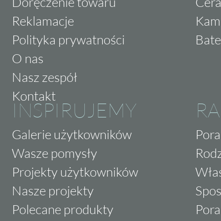
Doręczenie towaru
Cera
Reklamacje
Kam
Polityka prywatności
Bate
O nas
Nasz zespół
Kontakt
INSPIRUJEMY
RA
Galerie użytkowników
Pora
Wasze pomysły
Rodz
Projekty użytkowników
Właś
Nasze projekty
Spos
Polecane produkty
Pora