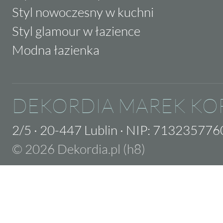
Styl nowoczesny w kuchni
Styl glamour w łazience
Modna łazienka
DEKORDIA MAREK KO
2/5
·
20-447 Lublin
·
NIP: 713235776
© 2026 Dekordia.pl (h8)