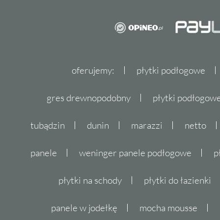
oferujemy:
płytki podłogowe
gres drewnopodobny
płytki podłogo
tubądzin
dunin
marazzi
netto
panele
weninger panele podłogowe
p
płytki na schody
płytki do łazienki
panele w jodełkę
mocha mousse