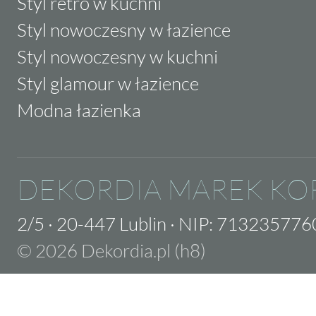
Styl retro w kuchni
Styl nowoczesny w łazience
Styl nowoczesny w kuchni
Styl glamour w łazience
Modna łazienka
DEKORDIA MAREK KO
2/5
·
20-447 Lublin
·
NIP: 713235776
© 2026 Dekordia.pl (h8)