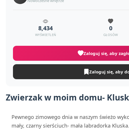
Nowoczesne wnętrze
8,434
0
WYŚWIETLEŃ
GŁOSÓW
Zaloguj się, aby zag
Zaloguj się, aby d
Zwierzak w moim domu- Kluska
Pewnego zimowego dnia w naszym świeżo wyko
mały, czarny sierściuch- mała labradorka Kluska