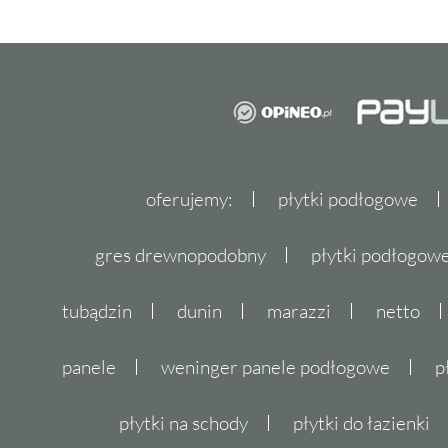
oferujemy:
płytki podłogowe
gres drewnopodobny
płytki podłogo
tubądzin
dunin
marazzi
netto
panele
weninger panele podłogowe
p
płytki na schody
płytki do łazienki