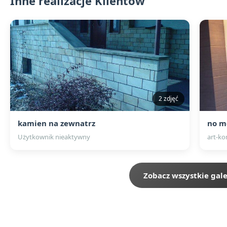
Inne realizacje Klientów
2 zdjęć
kamien na zewnatrz
no m
Użytkownik nieaktywny
art-k
Zobacz wszystkie gale