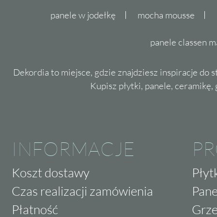
panele w jodełkę
mocha mousse
panele classen m
Dekordia to miejsce, gdzie znajdziesz inspiracje do 
Kupisz płytki, panele, ceramikę, g
INFORMACJE
P
Koszt dostawy
Płyt
Czas realizacji zamówienia
Pane
Płatność
Grze