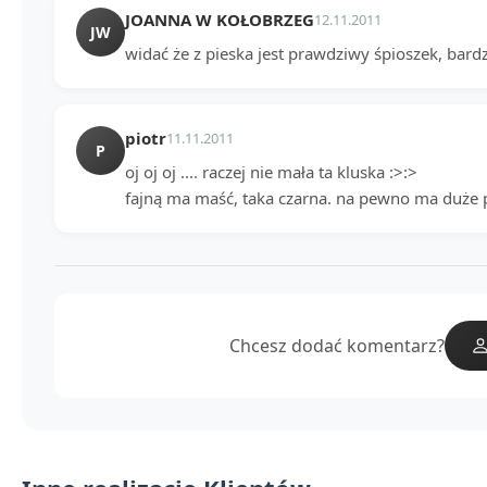
JOANNA W KOŁOBRZEG
12.11.2011
JW
widać że z pieska jest prawdziwy śpioszek, bardz
piotr
11.11.2011
P
oj oj oj .... raczej nie mała ta kluska :>:>
fajną ma maść, taka czarna. na pewno ma duż
Chcesz dodać komentarz?