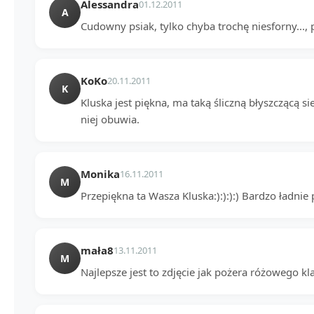
Alessandra
01.12.2011
A
Cudowny psiak, tylko chyba trochę niesforny..., 
KoKo
20.11.2011
K
Kluska jest piękna, ma taką śliczną błyszczącą sie
niej obuwia.
Monika
16.11.2011
M
Przepiękna ta Wasza Kluska:):):):) Bardzo ładnie 
mała8
13.11.2011
M
Najlepsze jest to zdjęcie jak pożera różowego kla