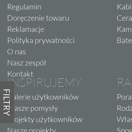
Regulamin
Kabi
Doręczenie towaru
Cera
Reklamacje
Kam
Polityka prywatności
Bate
O nas
Nasz zespół
Kontakt
INSPIRUJEMY
RA
FILTRY
Galerie użytkowników
Pora
Wasze pomysły
Rodz
Projekty użytkowników
Właś
Nasze projekty
Spos