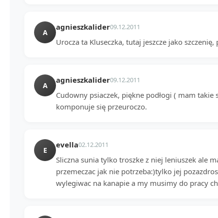
agnieszkalider
09.12.2011
A
Urocza ta Kluseczka, tutaj jeszcze jako szczenię, 
agnieszkalider
09.12.2011
A
Cudowny psiaczek, piękne podłogi ( mam takie s
komponuje się przeuroczo.
evella
02.12.2011
E
Sliczna sunia tylko troszke z niej leniuszek ale 
przemeczac jak nie potrzeba:)tylko jej pozazdro
wylegiwac na kanapie a my musimy do pracy ch