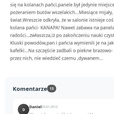
się na kolanach pańci,panele był jedynie miejs
pożeraniem butów wszelakich...Miesiące mijały,
świat.Wreszcie odkryła, że w salonie istnieje co
kolana pańci- KANAPA! Nawet zabawa na panelach
radości...zwłaszcza,iż po zakończeniu nauki czys
Kluski powodów,pan i pańcia wymienili je na ja
kafelki...Na szczęście zadbali o piekne brazow
przez nich, nie wiedzieć czemu ,dywanem...
Komentarze
13
Daniel
03.01.2012
D