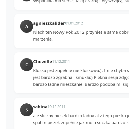
Wspaniałą ma sierść, taką czarną i błyszczącą, s
agnieszkalider
01.01.2012
A
Niech ten Nowy Rok 2012 przyniesie same dobre 
marzenia.
Chewille
11.12.2011
C
Kluska jest zupełnie nie kluskowa:). Imię chyba
jest bardzo zgrabna i smukła:) Piękna sesja zd
bardzo ładne mieszkanie. Bardzo podoba mi się 
sabina
10.12.2011
S
ale śliczny piesek bardzo ładny al z tego pieska 
spał tn piszek zupełnie jak moja suczka bardzo ł