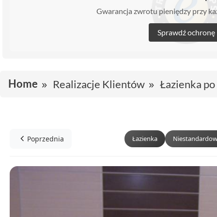
Gwarancja zwrotu pieniędzy przy 
Sprawdź ochronę
Home
Realizacje Klientów
Łazienka po
Poprzednia
Łazienka
Niestandardow