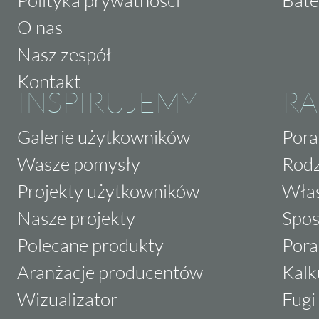
Polityka prywatności
Bate
O nas
Nasz zespół
Kontakt
INSPIRUJEMY
RA
Galerie użytkowników
Pora
Wasze pomysły
Rodz
Projekty użytkowników
Właś
Nasze projekty
Spos
Polecane produkty
Pora
Aranżacje producentów
Kalk
Wizualizator
Fugi 