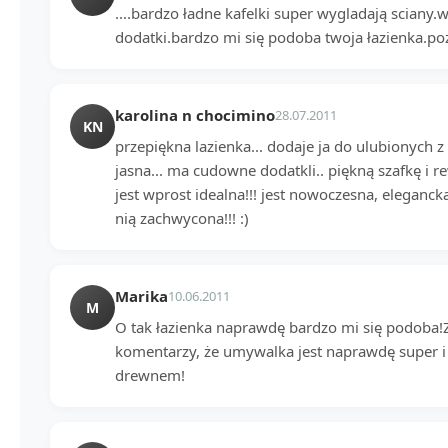
....bardzo ładne kafelki super wygladają sciany.
dodatki.bardzo mi się podoba twoja łazienka.p
karolina n chocimino
28.07.2011
KN
przepiękna lazienka... dodaje ja do ulubionych z 
jasna... ma cudowne dodatkli.. piękną szafkę i r
jest wprost idealna!!! jest nowoczesna, eleganck
nią zachwycona!!! :)
Marika
10.06.2011
M
O tak łazienka naprawdę bardzo mi się podoba!
komentarzy, że umywalka jest naprawdę super i
drewnem!