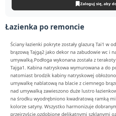
Zaloguj się, aby d
Łazienka po remoncie
Ściany łazienki pokryte zostały glazurą Tai1 w o
brązową Tajgą2 jako dekor na zabudowie wc i nap
umywalką.Podłoga wykonana została z terakot
Tajga1. Kabina natryskowa wymurowana a do pokr
natomiast brodzik kabiny natryskowej obłożon
umywalkę nablatową na blacie z ciemnego brązu 
nad umywalką zawieszono duże lustro łazienkow
na środku wyodrębniono kwadratową ramką mie
kolorze satyny. Wszystko harmonizuje dobranym
przejrzyście,ozdobione delikatnymi szklanymi 