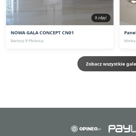
8 zdjęć
NOWA GALA CONCEPT CN01
Pane
Bartosz R Płośnica
Minka
Zobacz wszystkie gale