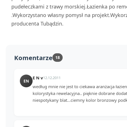
pudełeczkami z trawy morskiej.Łazienka po remo
.Wykorzystano własny pomysł na projekt.Wykorz
producenta Tubądzin.
Komentarze
18
E N v
12.12.2011
EN
według mnie nie jest to ciekawa aranżacja łazien
kolorystyka rewelacyjna.. pięknie dobrane dodat
niespotykany blat...ciemny kolor bronzowy podkr