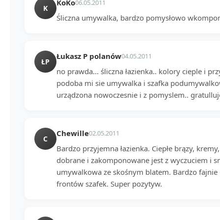
KoKo
06.05.2011
K
Śliczna umywalka, bardzo pomysłowo wkompon
Łukasz P polanów
04.05.2011
ŁP
no prawda... śliczna łazienka.. kolory cieple i pr
podoba mi sie umywalka i szafka podumywalkowa
urządzona nowoczesnie i z pomyslem.. gratulluj
Chewille
02.05.2011
C
Bardzo przyjemna łazienka. Ciepłe brązy, kremy
dobrane i zakomponowane jest z wyczuciem i s
umywalkowa ze skośnym blatem. Bardzo fajnie
frontów szafek. Super pozytyw.