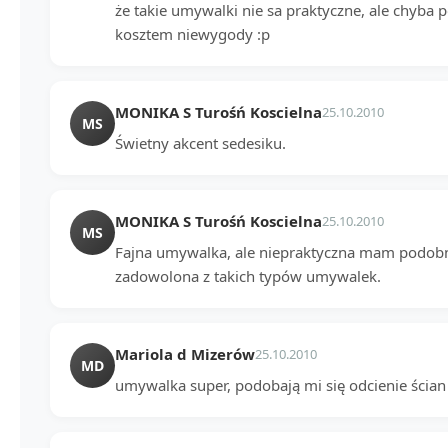
że takie umywalki nie sa praktyczne, ale chyba 
kosztem niewygody :p
MONIKA S Turośń Koscielna
25.10.2010
MS
Świetny akcent sedesiku.
MONIKA S Turośń Koscielna
25.10.2010
MS
Fajna umywalka, ale niepraktyczna mam podobna 
zadowolona z takich typów umywalek.
Mariola d Mizerów
25.10.2010
MD
umywalka super, podobają mi się odcienie ścian