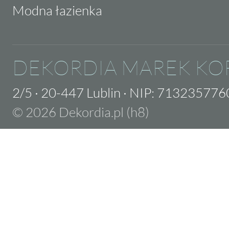
Modna łazienka
DEKORDIA MAREK KO
2/5
·
20-447 Lublin
·
NIP: 713235776
© 2026 Dekordia.pl (h8)