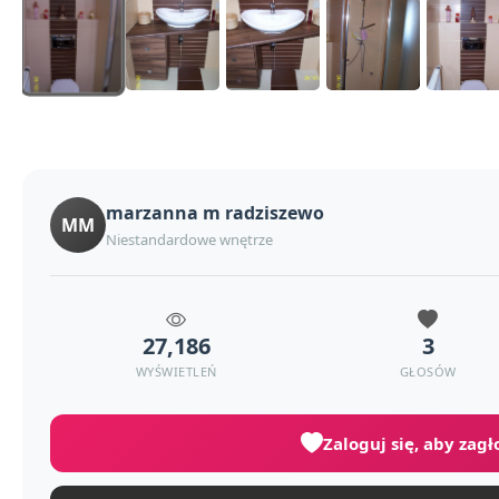
marzanna m radziszewo
MM
Niestandardowe wnętrze
27,186
3
WYŚWIETLEŃ
GŁOSÓW
Zaloguj się, aby zag