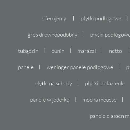
oferujemy:
płytki podłogowe
gres drewnopodobny
płytki podłogo
tubądzin
dunin
marazzi
netto
panele
weninger panele podłogowe
p
płytki na schody
płytki do łazienki
panele w jodełkę
mocha mousse
panele classen m