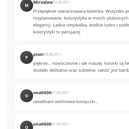
Mirosław
22.09.2011
M
Przepięknie zaaranżowana łazienka. Wszystko pr
rozplanowane. Kolorystyka w moich ulubionych
elegancji. Ładna umywalka, wielkie lustro i sza
kolorystyki tu panującej
piotr
26.08.2011
P
pięknie... nowoczesnie i tak inaczej. kolorki są 
dodatki delikatne oraz subtelne. całość jest bard
ona0000
01.08.2011
O
uwielbiam wiklinowe koszyczki...
ona0000
01.08.2011
O