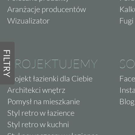
Aranżacje producentów
Kalk
Wizualizator
Fugi 
FILTRY
PROJEKTUJEMY
SO
Projekt łazienki dla Ciebie
Fac
Architekci wnętrz
Inst
Pomysł na mieszkanie
Blog
Styl retro w łazience
Styl retro w kuchni