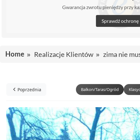
Gwarancja zwrotu pieniędzy przy 
Sprawdź ochronę
Home
Realizacje Klientów
zima nie mu
Poprzednia
Balkon/Taras/Ogród
Klasy