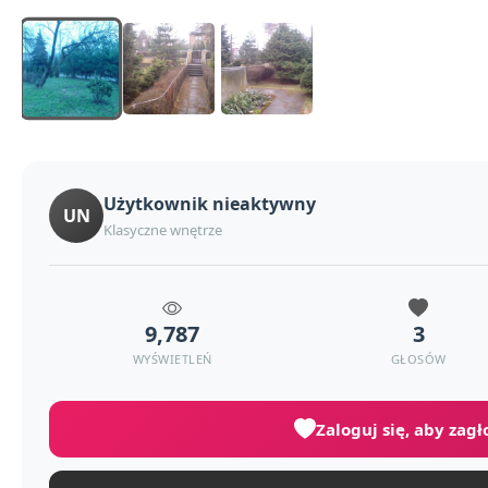
Użytkownik nieaktywny
UN
Klasyczne wnętrze
9,787
3
WYŚWIETLEŃ
GŁOSÓW
Zaloguj się, aby zag