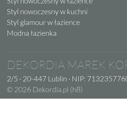
Styl nowoczesny w łazience
Styl nowoczesny w kuchni
Styl glamour w łazience
Modna łazienka
DEKORDIA MAREK KO
2/5
·
20-447 Lublin
·
NIP: 713235776
© 2026 Dekordia.pl (h8)