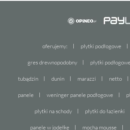
oferujemy:
płytki podłogowe
gres drewnopodobny
płytki podłogo
tubądzin
dunin
marazzi
netto
panele
weninger panele podłogowe
p
płytki na schody
płytki do łazienki
panele w jodełkę
mocha mousse