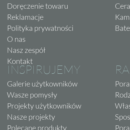
Doręczenie towaru
Cera
Reklamacje
Kam
Polityka prywatności
Bate
O nas
Nasz zespół
Kontakt
INSPIRUJEMY
RA
Galerie użytkowników
Pora
Wasze pomysły
Rodz
Projekty użytkowników
Właś
Nasze projekty
Spos
Polecane produkty
Pora