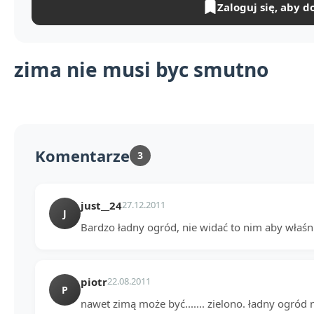
Zaloguj się, aby d
zima nie musi byc smutno
Komentarze
3
just__24
27.12.2011
J
Bardzo ładny ogród, nie widać to nim aby właśni
piotr
22.08.2011
P
nawet zimą może być....... zielono. ładny ogród