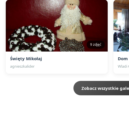
9 zdjęć
Święty Mikołaj
Dom 
agnieszkalider
Wladi 
Zobacz wszystkie gale