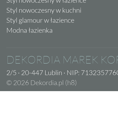
Styl nowoczesny w łazience
Styl nowoczesny w kuchni
Styl glamour w łazience
Modna łazienka
DEKORDIA MAREK KO
2/5
·
20-447 Lublin
·
NIP: 713235776
© 2026 Dekordia.pl (h8)