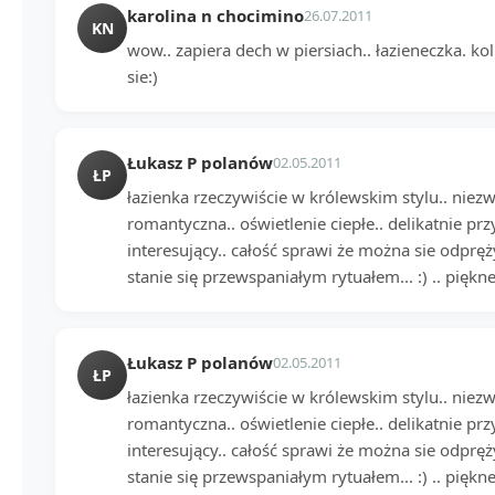
karolina n chocimino
26.07.2011
KN
wow.. zapiera dech w piersiach.. łazieneczka. k
sie:)
Łukasz P polanów
02.05.2011
ŁP
łazienka rzeczywiście w królewskim stylu.. niez
romantyczna.. oświetlenie ciepłe.. delikatnie pr
interesujący.. całość sprawi że można sie odpręży
stanie się przewspaniałym rytuałem... :) .. piękne.
Łukasz P polanów
02.05.2011
ŁP
łazienka rzeczywiście w królewskim stylu.. niez
romantyczna.. oświetlenie ciepłe.. delikatnie pr
interesujący.. całość sprawi że można sie odpręży
stanie się przewspaniałym rytuałem... :) .. piękne.