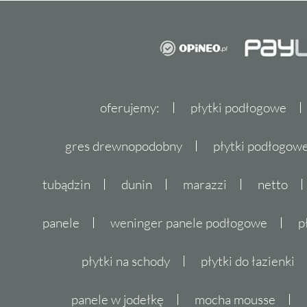
oferujemy:
płytki podłogowe
gres drewnopodobny
płytki podłogo
tubądzin
dunin
marazzi
netto
panele
weninger panele podłogowe
p
płytki na schody
płytki do łazienki
panele w jodełkę
mocha mousse