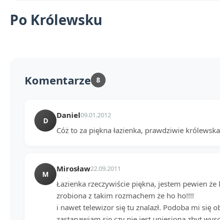
Po Królewsku
Komentarze
8
Daniel
09.01.2012
D
Cóż to za piękna łazienka, prawdziwie królewska
Mirosław
22.09.2011
M
Łazienka rzeczywiście piękna, jestem pewien że kr
zrobiona z takim rozmachem że ho ho!!!!
i nawet telewizor się tu znalazł. Podoba mi się
zastanawiam się czy nie jest uniesiona zbyt wyso