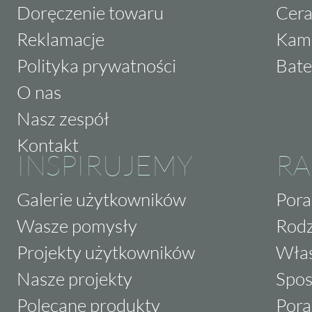
Doręczenie towaru
Cera
Reklamacje
Kam
Polityka prywatności
Bate
O nas
Nasz zespół
Kontakt
INSPIRUJEMY
RA
Galerie użytkowników
Pora
Wasze pomysły
Rodz
Projekty użytkowników
Właś
Nasze projekty
Spos
Polecane produkty
Pora