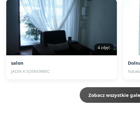
4 zdjęć
salon
Doln
JACEK K SOSNOWIEC
Natali
Zobacz wszystkie gale