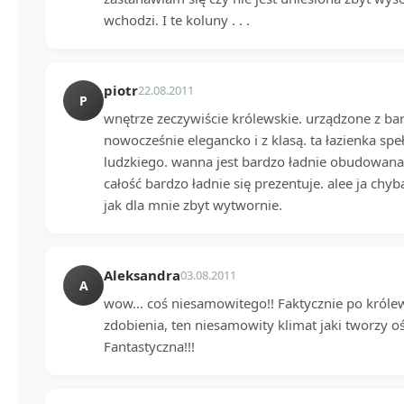
wchodzi. I te koluny . . .
piotr
22.08.2011
P
wnętrze zeczywiście królewskie. urządzone z b
nowocześnie elegancko i z klasą. ta łazienka spe
ludzkiego. wanna jest bardzo ładnie obudowana k
całość bardzo ładnie się prezentuje. alee ja chyb
jak dla mnie zbyt wytwornie.
Aleksandra
03.08.2011
A
wow... coś niesamowitego!! Faktycznie po króle
zdobienia, ten niesamowity klimat jaki tworzy ośw
Fantastyczna!!!