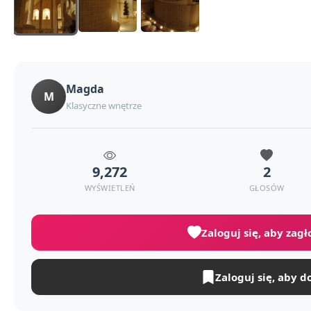
Magda
M
Klasyczne wnętrze
9,272
2
WYŚWIETLEŃ
GŁOSÓW
Zaloguj się, aby zag
Zaloguj się, aby d