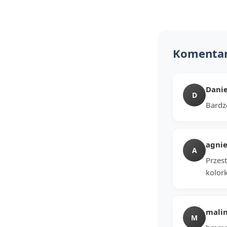
Komenta
Danie
D
Bardzo
agnie
A
Przest
kolork
mali
M