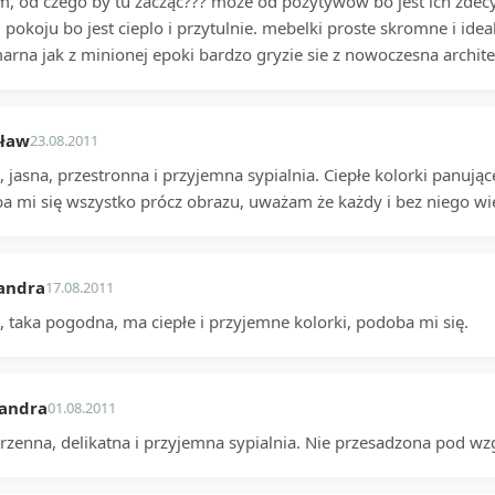
 od czego by tu zacząć??? może od pozytywów bo jest ich zdecyd
pokoju bo jest cieplo i przytulnie. mebelki proste skromne i idea
arna jak z minionej epoki bardzo gryzie sie z nowoczesna archit
sław
23.08.2011
 jasna, przestronna i przyjemna sypialnia. Ciepłe kolorki panują
a mi się wszystko prócz obrazu, uważam że każdy i bez niego wie 
andra
17.08.2011
, taka pogodna, ma ciepłe i przyjemne kolorki, podoba mi się.
sandra
01.08.2011
trzenna, delikatna i przyjemna sypialnia. Nie przesadzona pod 