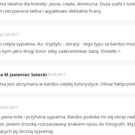
nia idealna dla kobiety- jasna, ciepła, słoneczna. Duża szafa z lus
l rzeczywiście ładna i wyjatkowo delikatne firany.
a
21.03.2011
 ciepla sypialnia. tkz. tryptyki - obrazy - tego typu sa bardzo mo
 bym jakis drugi kolor zeby zaakcentowac bazę. Dodatki >
a M Jasieniec Solecki
20.03.2011
nia jest utrzymana w bardzo ciepłej kolorystyce. Obraz faktycznie
19.03.2011
jasna miła i przytulna sypialnia. Bardzo podoba mi się obraz nad
ze. Jestem troszkę rozczarowany brakiem opisu do fotografii. My
ących jej śliczną sypialnię.