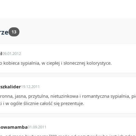
rze
13
l
09.01.2012
 kobieca sypialnia, w ciepłej i słonecznej kolorystyce.
szkalider
19.12.2011
ronna, jasna, przytulna, nietuzinkowa i romantyczna sypialnia, p
i i w ogóle ślicznie całość się prezentuje.
nowamamba
01.09.2011