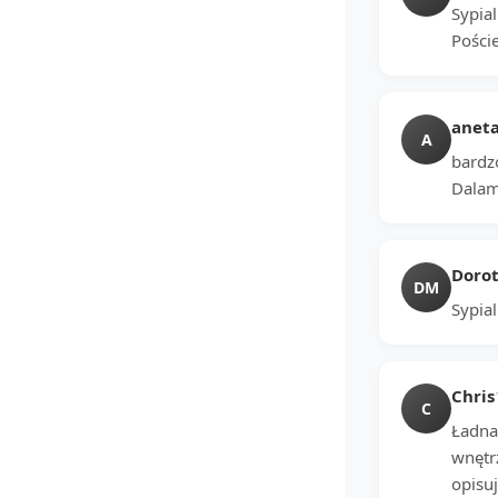
Sypial
Poście
anet
A
bardzo
Dalam
Dorot
DM
Sypial
Chris
C
Ładna 
wnętr
opisuj