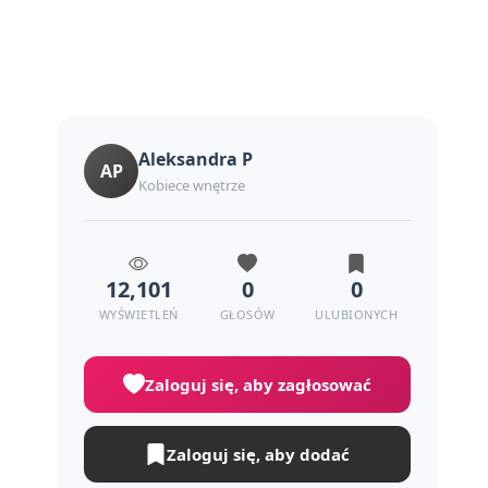
Aleksandra P
AP
Kobiece wnętrze
12,101
0
0
WYŚWIETLEŃ
GŁOSÓW
ULUBIONYCH
Zaloguj się, aby zagłosować
Zaloguj się, aby dodać