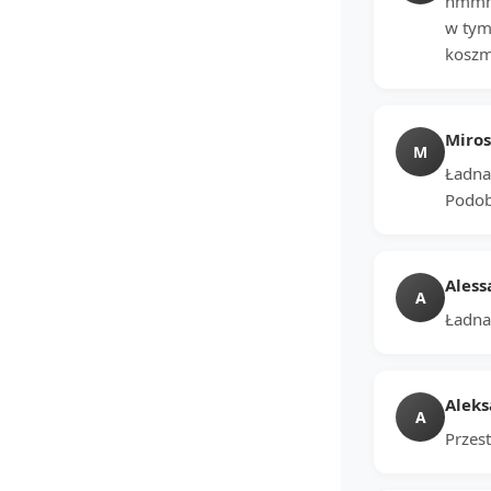
hmmm,
w tym 
koszm
Miro
M
Ładna,
Podob
Aless
A
Ładna
Alek
A
Przes