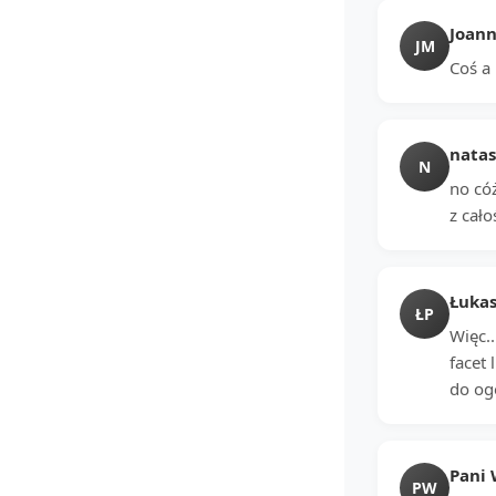
Joan
JM
Coś a 
natas
N
no có
z cało
Łukas
ŁP
Więc..
facet 
do ogó
Pani 
PW