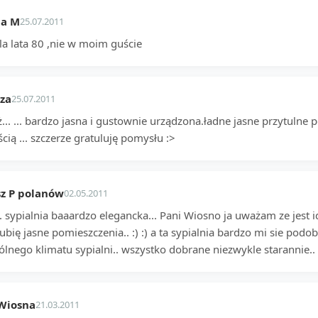
na M
25.07.2011
la lata 80 ,nie w moim guście
za
25.07.2011
ż... ... bardzo jasna i gustownie urządzona.ładne jasne przytuln
ścią ... szczerze gratuluję pomysłu :>
z P polanów
02.05.2011
. sypialnia baaardzo elegancka... Pani Wiosno ja uważam ze jest 
lubię jasne pomieszczenia.. :) :) a ta sypialnia bardzo mi sie podob
lnego klimatu sypialni.. wszystko dobrane niezwykle starannie.. 
Wiosna
21.03.2011