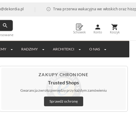
|
ia.pl
Trwa przerwa wakacyjna we włoskich oraz hiszpańskich
Schowek
Konto
Koszyk
ansowane
EMY
RADZIMY
ARCHITEKCI
O NAS
ZAKUPY CHRONIONE
Trusted Shops
Gwarancja zwrotu pieniędzy przy każdym zamówieniu
Sprawdź ochronę