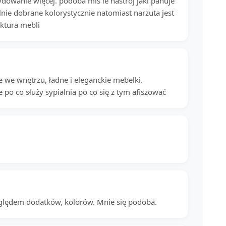
owanie więcej. podoba mis ie nastroj jaki panuje
lnie dobrane kolorystycznie natomiast narzuta jest
ektura mebli
ce we wnętrzu, ładne i eleganckie mebelki.
po co służy sypialnia po co się z tym afiszować
względem dodatków, kolorów. Mnie się podoba.