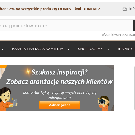
|
 na wszystkie produkty DUNIN - kod DUNIN12
info@dekord
Wyszukiwanie zaaw
KAMIEŃ I IMITACJA KAMIENIA
SPRZEDAJEMY
INSPIRUJ