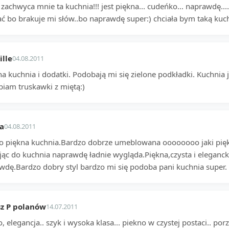
zachwyca mnie ta kuchnia!!! jest piękna... cudeńko... naprawdę....
ać bo brakuje mi słów..bo naprawdę super:) chciała bym taką kuc
lle
04.08.2011
a kuchnia i dodatki. Podobają mi się zielone podkładki. Kuchnia j
biam truskawki z miętą:)
a
04.08.2011
o piękna kuchnia.Bardzo dobrze umeblowana oooooooo jaki piękny
jąc do kuchnia naprawdę ładnie wygląda.Piękna,czysta i eleganc
wdę.Bardzo dobry styl bardzo mi się podoba pani kuchnia super.
z P polanów
14.07.2011
, elegancja.. szyk i wysoka klasa... piekno w czystej postaci.. porzą