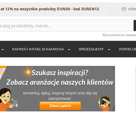
|
 wszystkie produkty DUNIN - kod DUNIN12
info@dekordia.
Wyszukiwanie zaaw
KAMIEŃ I IMITACJA KAMIENIA
SPRZEDAJEMY
INSPIRUJ