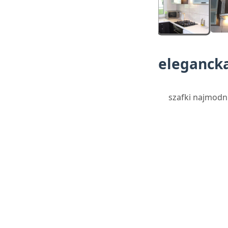
eleganck
szafki najmodnie