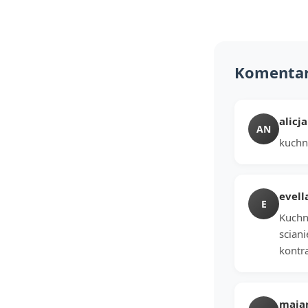
Komenta
alicja
AN
kuchn
evell
E
Kuchni
sciani
kontr
maja