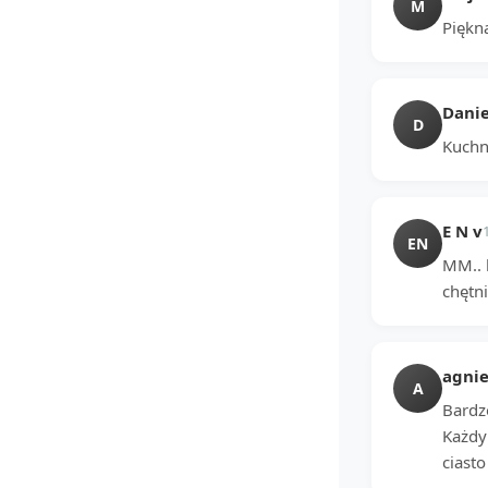
M
Piękn
Danie
D
Kuchni
E N v
EN
MM.. 
chętni
agnie
A
Bardzo
Każdy
ciasto