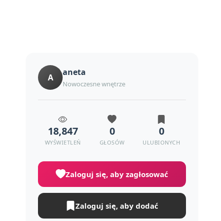
aneta
A
Nowoczesne wnętrze
18,847
0
0
WYŚWIETLEŃ
GŁOSÓW
ULUBIONYCH
Zaloguj się, aby zagłosować
Zaloguj się, aby dodać