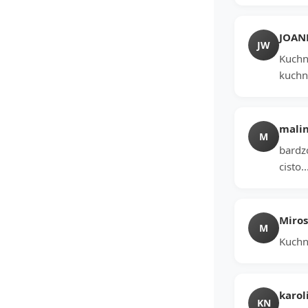
JOAN
JW
Kuchn
kuchn
mali
M
bardz
cisto
Miro
M
Kuchni
karol
KN