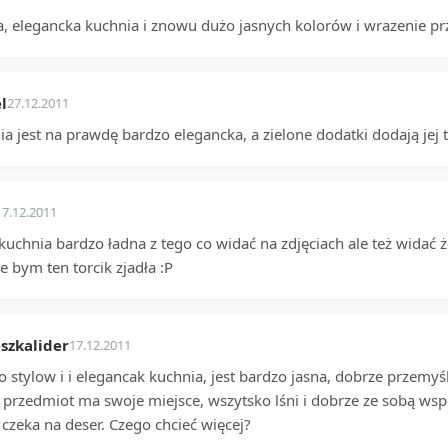
a, elegancka kuchnia i znowu dużo jasnych kolorów i wrazenie prz
l
27.12.2011
a jest na prawdę bardzo elegancka, a zielone dodatki dodają jej 
17.12.2011
kuchnia bardzo ładna z tego co widać na zdjęciach ale też widać 
e bym ten torcik zjadła :P
szkalider
17.12.2011
 stylow i i elegancak kuchnia, jest bardzo jasna, dobrze przemyś
 przedmiot ma swoje miejsce, wszytsko lśni i dobrze ze sobą wsp
 czeka na deser. Czego chcieć więcej?