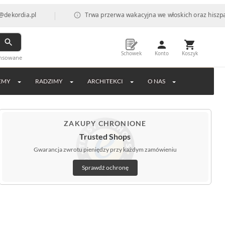
|
pl
Trwa przerwa wakacyjna we włoskich oraz hiszpańskich fab
Schowek
Konto
Koszyk
ansowane
EMY
RADZIMY
ARCHITEKCI
O NAS
ZAKUPY CHRONIONE
Trusted Shops
Gwarancja zwrotu pieniędzy przy każdym zamówieniu
Sprawdź ochronę