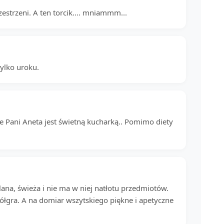
estrzeni. A ten torcik.... mniammm...
tylko uroku.
że Pani Aneta jest świetną kucharką.. Pomimo diety
lana, świeża i nie ma w niej natłotu przedmiotów.
ółgra. A na domiar wszytskiego piękne i apetyczne