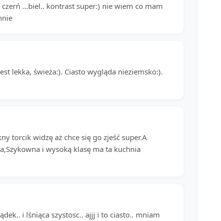
 czerń ...biel.. kontrast super:) nie wiem co mam
hnie
est lekka, świeża:). Ciasto wygląda nieziemsko:).
 torcik widzę aż chce się go zjeść super.A
ka,Szykowna i wysoką klasę ma ta kuchnia
dek.. i lśniąca szystosc.. ajjj i to ciasto.. mniam