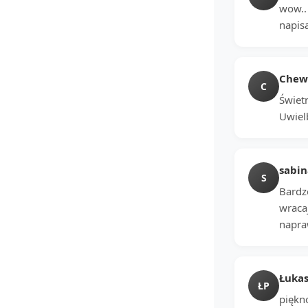
wow.. 
napis
Chewi
C
Świetn
Uwiel
sabin
S
Bardz
wraca
napra
Łukas
ŁP
piękno