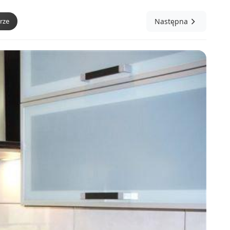
rze
Następna