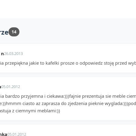
rze
14
 n
26.03.2013
ia przepiękna jakie to kafelki prosze o odpowiedz stoję przed wy
a
05.01.2012
a bardzo przyjemna i ciekawa:)))fajnie prezentuja sie meble ciemn
e:))hmmm ciasto az zaprasza do zjedzenia pieknie wyglada:)))podo
astuja z ciemnymi meblami:))
nka
05.01.2012