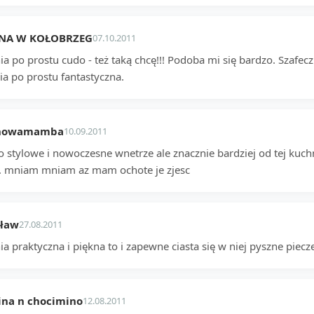
NA W KOŁOBRZEG
07.10.2011
ia po prostu cudo - też taką chcę!!! Podoba mi się bardzo. Szafe
ia po prostu fantastyczna.
nowamamba
10.09.2011
o stylowe i nowoczesne wnetrze ale znacznie bardziej od tej kuc
... mniam mniam az mam ochote je zjesc
sław
27.08.2011
a praktyczna i piękna to i zapewne ciasta się w niej pyszne piecz
ina n chocimino
12.08.2011