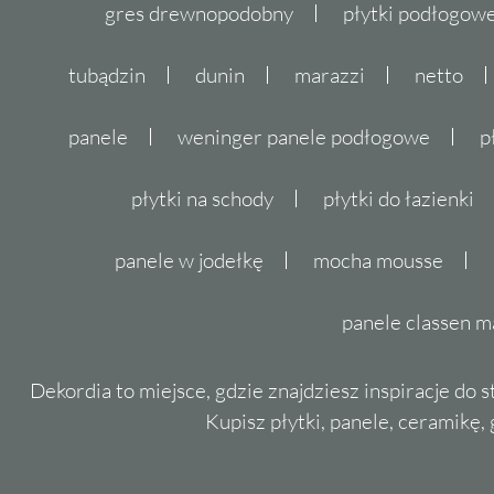
gres drewnopodobny
płytki podłogo
tubądzin
dunin
marazzi
netto
panele
weninger panele podłogowe
p
płytki na schody
płytki do łazienki
panele w jodełkę
mocha mousse
panele classen m
Dekordia to miejsce, gdzie znajdziesz inspiracje do 
Kupisz płytki, panele, ceramikę, g