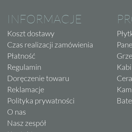
INFORMACJE
P
Koszt dostawy
Płyt
Czas realizacji zamówienia
Pane
Płatność
Grze
Regulamin
Kabi
Doręczenie towaru
Cera
Reklamacje
Kam
Polityka prywatności
Bate
O nas
Nasz zespół