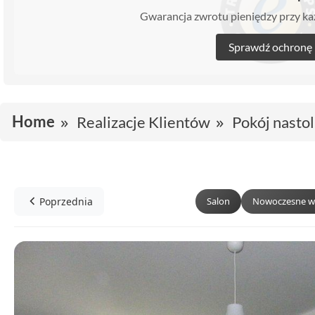
Gwarancja zwrotu pieniędzy przy 
Sprawdź ochronę
Home
Realizacje Klientów
Pokój nastol
Poprzednia
Salon
Nowoczesne w