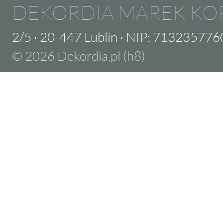
DEKORDIA MAREK KO
2/5
·
20-447 Lublin
·
NIP: 713235776
© 2026 Dekordia.pl (h8)