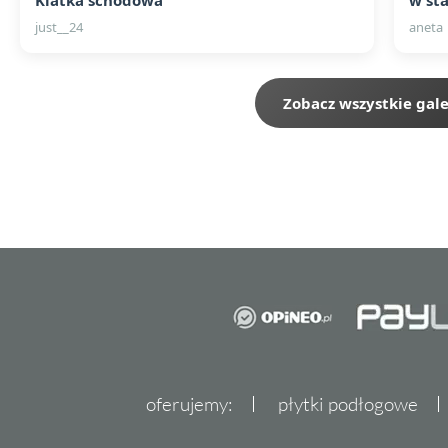
Klatka schodowa
w st
just__24
aneta
Zobacz wszystkie gale
oferujemy:
płytki podłogowe