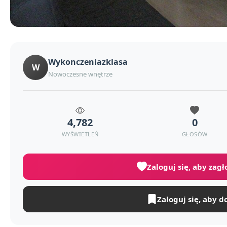
Wykonczeniazklasa
W
Nowoczesne wnętrze
4,782
0
WYŚWIETLEŃ
GŁOSÓW
Zaloguj się, aby zag
Zaloguj się, aby d