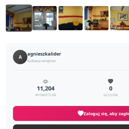
agnieszkalider
A
Kobiece wnętrze
11,204
0
WYŚWIETLEŃ
GŁOSÓW
Zaloguj się, aby zag