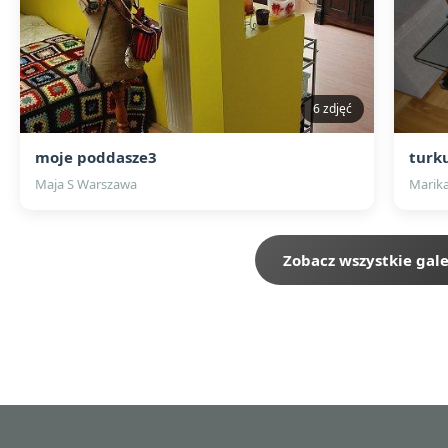
6 zdjęć
moje poddasze3
turk
Maja S Warszawa
Marik
Zobacz wszystkie gale