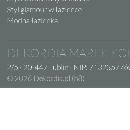
Styl glamour w łazience
Modna łazienka
DEKORDIA MAREK KO
2/5
·
20-447 Lublin
·
NIP: 713235776
© 2026 Dekordia.pl (h8)