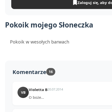
Zaloguj się, aby d
Pokoik mojego Słoneczka
Pokoik w wesołych barwach
Komentarze
16
Violetta B
20.07.2014
VB
O boże...