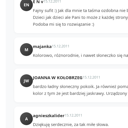
E N v
15.12.2011
EN
Fajny sufit :) Jak dla mnie ta taśma ozdobna nie b
Dzieci jak dzieci ale Pani to może z każdej strony
Podoba mi się to rozwiązanie :)
majanka
15.12.2011
M
Kolorowo, różnorodnie, i nawet słoneczko się na 
JOANNA W KOŁOBRZEG
15.12.2011
JW
bardzo ładny słoneczny pokoik. Ja również pom
kolor z tym że jest bardziej jaskrawy. Urządzony
agnieszkalider
15.12.2011
A
Dziękuję serdecznie, za tak miłe słowa.