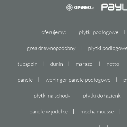
oferujemy:
płytki podłogowe
gres drewnopodobny
płytki podłogo
tubądzin
dunin
marazzi
netto
panele
weninger panele podłogowe
p
płytki na schody
płytki do łazienki
panele w jodełkę
mocha mousse