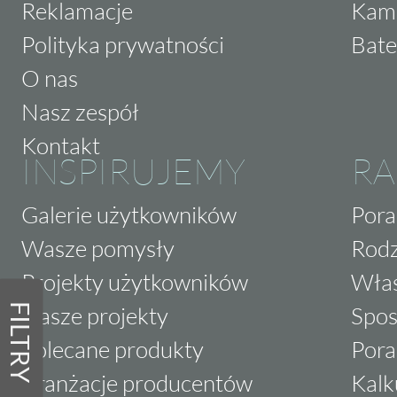
Reklamacje
Kam
Polityka prywatności
Bate
O nas
Nasz zespół
Kontakt
INSPIRUJEMY
RA
Galerie użytkowników
Pora
Wasze pomysły
Rodz
Projekty użytkowników
Właś
FILTRY
Nasze projekty
Spos
Polecane produkty
Pora
Aranżacje producentów
Kalk