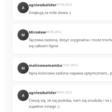
agnieszkalider
07.05.2012
A
Dziękuję za miłe słowa :)
Mirosław
06.05.2012
M
Tęczowa zasłona, dosyć oryginalna i może trochę
się całkiem fajnie
malinowamamba
15.01.2012
M
fajna kolorowa zasłona napawa optymizmem,, 
agnieszkalider
09.01.2012
A
Cieszę się, że się podoba, nam się znudziła i na
zupełnie innego :)