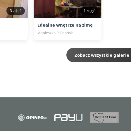
3 zdjęć
1 zdjęć
Idealne wnętrze na zimę
Agnieszka P Gdańsk
Zobacz wszystkie galerie