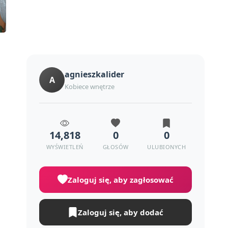
agnieszkalider
A
Kobiece wnętrze
14,818
0
0
WYŚWIETLEŃ
GŁOSÓW
ULUBIONYCH
Zaloguj się, aby zagłosować
Zaloguj się, aby dodać