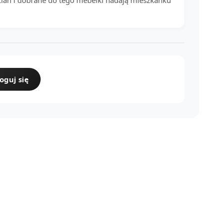
cian i dobrane do tego mebelki nadają mieszkanku
oguj się