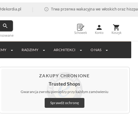
|
.pl
Trwa przerwa wakacyjna we włoskich oraz hiszpańskich fa
Schowek
Konto
Koszyk
ansowane
EMY
RADZIMY
ARCHITEKCI
O NAS
ZAKUPY CHRONIONE
Trusted Shops
Gwarancja zwrotu pieniędzy przy każdym zamówieniu
Sprawdź ochronę