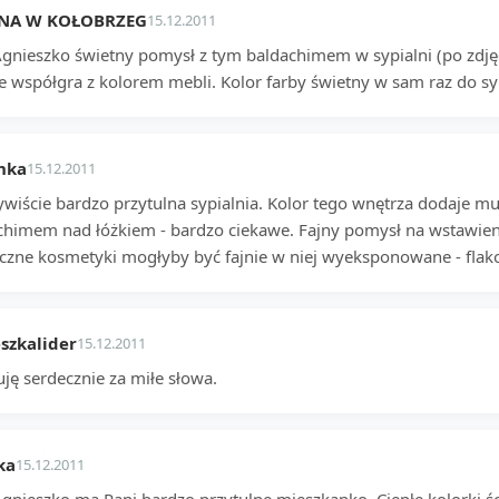
NA W KOŁOBRZEG
15.12.2011
Agnieszko świetny pomysł z tym baldachimem w sypialni (po zdjęc
e współgra z kolorem mebli. Kolor farby świetny w sam raz do syp
nka
15.12.2011
wiście bardzo przytulna sypialnia. Kolor tego wnętrza dodaje mu 
chimem nad łóżkiem - bardzo ciekawe. Fajny pomysł na wstawienie
czne kosmetyki mogłyby być fajnie w niej wyeksponowane - flakon
szkalider
15.12.2011
ję serdecznie za miłe słowa.
ka
15.12.2011