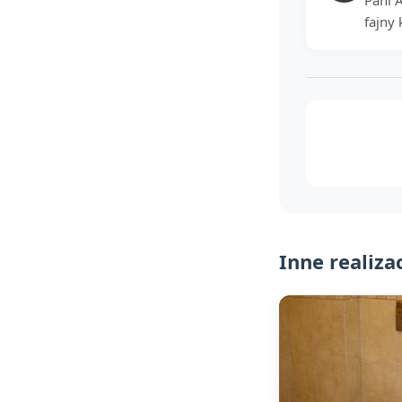
Pani 
fajny 
Inne realiza