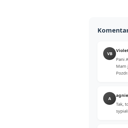
Komenta
Viole
VB
Pani 
Mam j
Pozdr
agnie
A
Tak, t
sypial