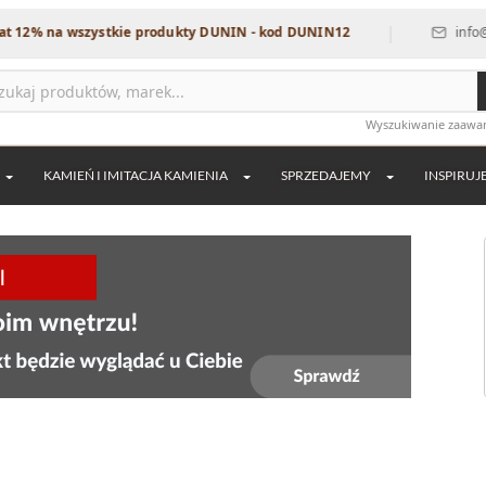
|
a wszystkie produkty DUNIN - kod DUNIN12
info@dekordia
Wyszukiwanie zaaw
KAMIEŃ I IMITACJA KAMIENIA
SPRZEDAJEMY
INSPIRUJ