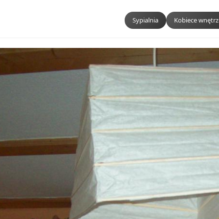
Sypialnia
Kobiece wnętrz