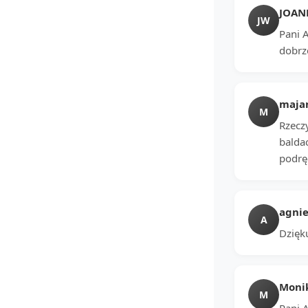
JOAN
JW
Pani 
dobrz
maja
M
Rzeczy
balda
podrę
agnie
A
Dzięku
Moni
M