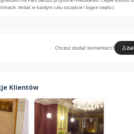
Agnieszko ma Pani bardzo przytulne mieszkanko. Ciepłe kolorki ś
klimacik. Widać w każdym calu szczęście i bijące ciepło:)
Chcesz dodać komentarz?
Zal
cje Klientów