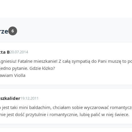
rze
6
tta B
20.07.2014
Agniesiu! Fatalne mieszkanie! Z całą sympatią do Pani muszę to p
edno pytanie. Gdzie łóżko?
awiam Violla
szkalider
19.12.2011
o jest taki mini baldachim, chciałam sobie wyczarować romantyczn
nie jest dość przytulnie i romantycznie, lubię palić w niej świece.