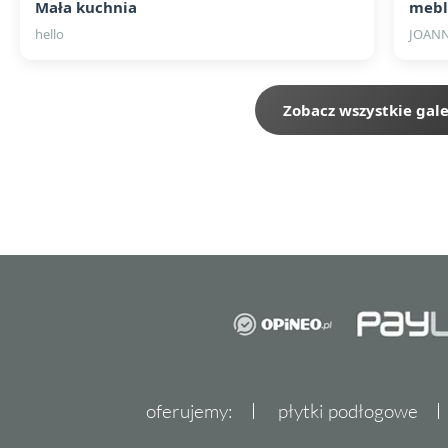
Mała kuchnia
mebl
hello
JOAN
Zobacz wszystkie gale
oferujemy:
płytki podłogowe