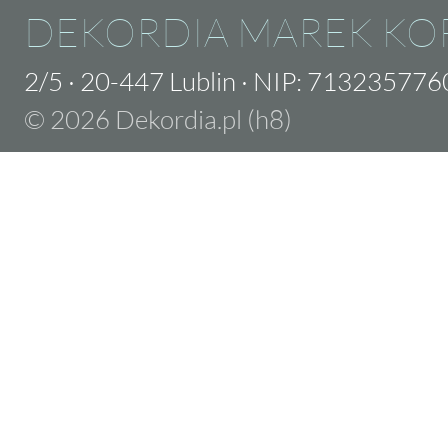
DEKORDIA MAREK KO
2/5
·
20-447 Lublin
·
NIP: 713235776
© 2026 Dekordia.pl (h8)