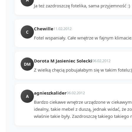
Ja też zazdroszczę fotelika, sama przyjemność :)
Chewille
11.02.2012
C
Fotel wspaniały. Całe wnętrze w fajnym klimacie.
Dorota M Jasieniec Solecki
06.02.2012
DM
Z wielką chęcią pobujałabym się w takim fotelu:
agnieszkalider
06.02.2012
A
Bardzo ciekawe wnętrze urządzone w ciekawym k
idealny, takie mebel z duszą, jednak widać, że z
właśnie takie były. Zazdroszczę takiego takieg