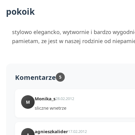
pokoik
stylowo elegancko, wytwornie i bardzo wygodnie 
pamietam, ze jest w naszej rodzinie od niepami
Komentarze
5
Monika_s
28.02.2012
M
sliczne wnetrze
agnieszkalider
17.02.2012
A