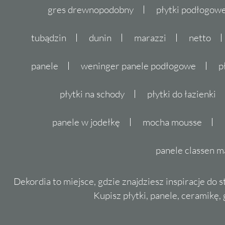
gres drewnopodobny
płytki podłogo
tubądzin
dunin
marazzi
netto
panele
weninger panele podłogowe
p
płytki na schody
płytki do łazienki
panele w jodełkę
mocha mousse
panele classen m
Dekordia to miejsce, gdzie znajdziesz inspiracje do 
Kupisz płytki, panele, ceramikę, g