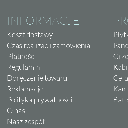
INFORMACJE
P
Koszt dostawy
Płyt
Czas realizacji zamówienia
Pane
Płatność
Grze
Regulamin
Kabi
Doręczenie towaru
Cera
Reklamacje
Kam
Polityka prywatności
Bate
O nas
Nasz zespół