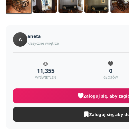
aneta
A
Klasyczne wnętrze
11,355
0
WYŚWIETLEŃ
GŁOSÓW
Zaloguj się, aby zag
Zaloguj się, aby d