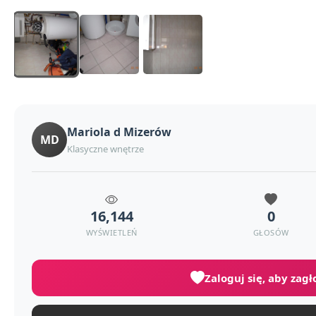
Mariola d Mizerów
MD
Klasyczne wnętrze
16,144
0
WYŚWIETLEŃ
GŁOSÓW
Zaloguj się, aby zag