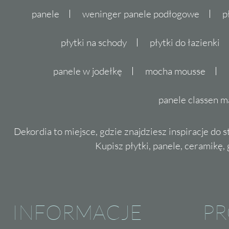
panele
weninger panele podłogowe
p
płytki na schody
płytki do łazienki
panele w jodełkę
mocha mousse
panele classen m
Dekordia to miejsce, gdzie znajdziesz inspiracje do 
Kupisz płytki, panele, ceramikę, g
INFORMACJE
P