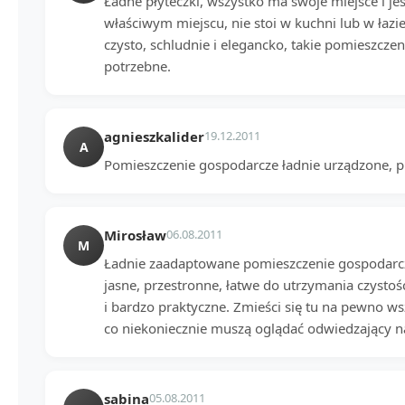
Ładne płyteczki, wszystko ma swoje miejsce i je
właściwym miejscu, nie stoi w kuchni lub w łazie
czysto, schludnie i elegancko, takie pomieszczen
potrzebne.
agnieszkalider
19.12.2011
A
Pomieszczenie gospodarcze ładnie urządzone, pra
Mirosław
06.08.2011
M
Ładnie zaadaptowane pomieszczenie gospodarcz
jasne, przestronne, łatwe do utrzymania czystoś
i bardzo praktyczne. Zmieści się tu na pewno w
co niekoniecznie muszą oglądać odwiedzający n
sabina
05.08.2011