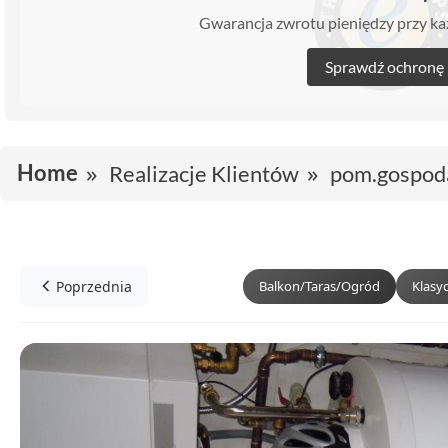
Gwarancja zwrotu pieniędzy przy 
Sprawdź ochronę
Home
Realizacje Klientów
pom.gospod
Poprzednia
Balkon/Taras/Ogród
Klasy