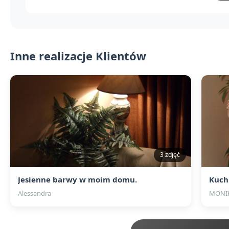
Inne realizacje Klientów
3 zdjęć
Jesienne barwy w moim domu.
Kuch
Alessandra
MONIK