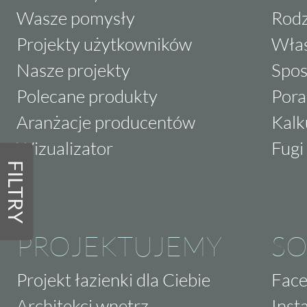
Wasze pomysły
Rodz
Projekty użytkowników
Właś
Nasze projekty
Spos
Polecane produkty
Pora
Aranżacje producentów
Kalk
Wizualizator
Fugi 
FILTRY
PROJEKTUJEMY
SO
Projekt łazienki dla Ciebie
Fac
Architekci wnętrz
Inst