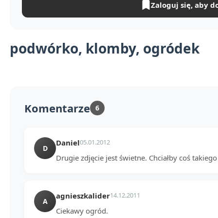
Zaloguj się, aby d
podwórko, klomby, ogródek
Komentarze
6
Daniel
05.01.2012
D
Drugie zdjęcie jest świetne. Chciałby coś takiego
agnieszkalider
14.12.2011
A
Ciekawy ogród.