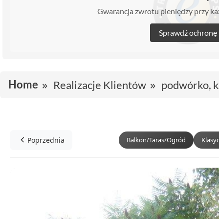
Gwarancja zwrotu pieniędzy przy 
Sprawdź ochronę
Home
Realizacje Klientów
podwórko, k
Poprzednia
Balkon/Taras/Ogród
Klasy