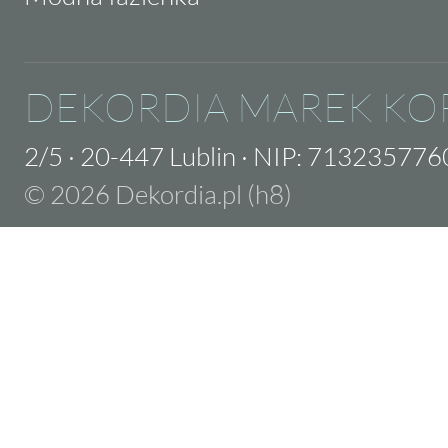
DEKORDIA MAREK KO
2/5
·
20-447 Lublin
·
NIP: 713235776
© 2026 Dekordia.pl (h8)