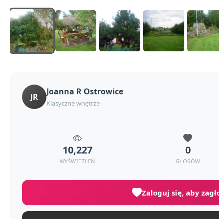
Joanna R Ostrowice
JR
Klasyczne wnętrze
10,227
0
WYŚWIETLEŃ
GŁOSÓW
Zaloguj się, aby zag