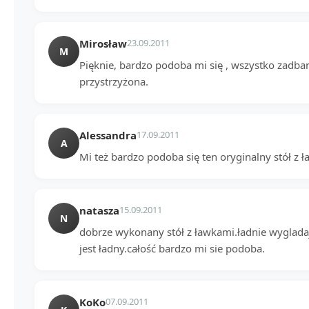
Mirosław
23.09.2011
M
Pięknie, bardzo podoba mi się , wszystko zadba
przystrzyżona.
Alessandra
17.09.2011
A
Mi też bardzo podoba się ten oryginalny stół z 
natasza
15.09.2011
N
dobrze wykonany stół z ławkami.ładnie wygladaj
jest ładny.całość bardzo mi sie podoba.
KoKo
07.09.2011