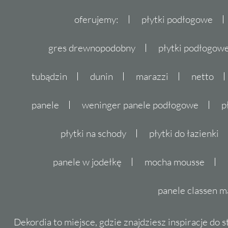
oferujemy:
płytki podłogowe
gres drewnopodobny
płytki podłogo
tubądzin
dunin
marazzi
netto
panele
weninger panele podłogowe
p
płytki na schody
płytki do łazienki
panele w jodełkę
mocha mousse
panele classen m
Dekordia to miejsce, gdzie znajdziesz inspiracje do 