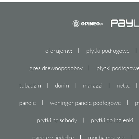
oferujemy:
płytki podłogowe
gres drewnopodobny
płytki podłogo
tubądzin
dunin
marazzi
netto
panele
weninger panele podłogowe
p
płytki na schody
płytki do łazienki
panele w jodełkę
mocha mousse