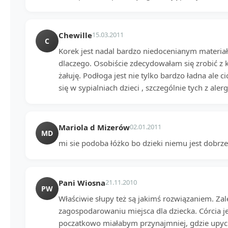
Chewille
15.03.2011
C
Korek jest nadal bardzo niedocenianym materia
dlaczego. Osobiście zdecydowałam się zrobić z k
żałuję. Podłoga jest nie tylko bardzo ładna ale ci
się w sypialniach dzieci , szczególnie tych z ale
Mariola d Mizerów
02.01.2011
MD
mi sie podoba łóżko bo dzieki niemu jest dobr
Pani Wiosna
21.11.2010
PW
Właściwie słupy też są jakimś rozwiązaniem. Za
zagospodarowaniu miejsca dla dziecka. Córcia je
poczatkowo miałabym przynajmniej, gdzie upyc