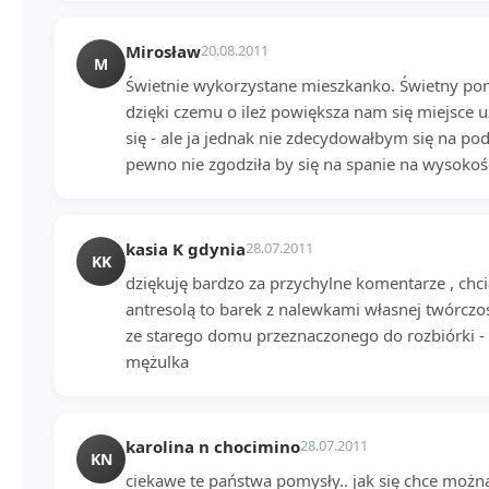
Mirosław
20.08.2011
M
Świetnie wykorzystane mieszkanko. Świetny po
dzięki czemu o ileż powiększa nam się miejsce
się - ale ja jednak nie zdecydowałbym się na po
pewno nie zgodziła by się na spanie na wysokośc
kasia K gdynia
28.07.2011
KK
dziękuję bardzo za przychylne komentarze , chci
antresolą to barek z nalewkami własnej twórczoś
ze starego domu przeznaczonego do rozbiórki -
mężulka
karolina n chocimino
28.07.2011
KN
ciekawe te państwa pomysły.. jak się chce moż