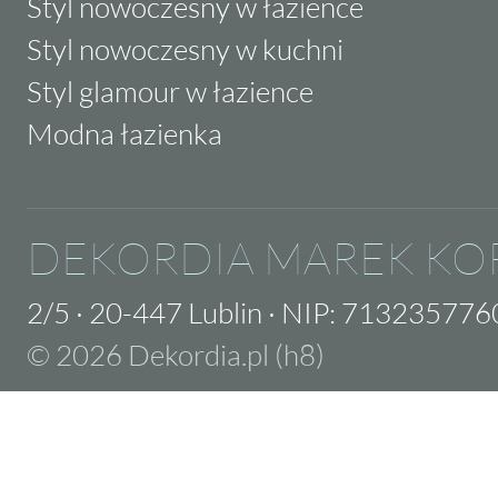
Styl nowoczesny w łazience
Styl nowoczesny w kuchni
Styl glamour w łazience
Modna łazienka
DEKORDIA MAREK KO
2/5
·
20-447 Lublin
·
NIP: 713235776
© 2026 Dekordia.pl (h8)