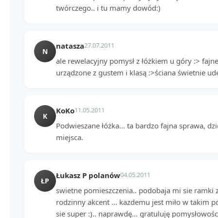
twórczego.. i tu mamy dowód:)
natasza
27.07.2011
N
ale rewelacyjny pomysł z łóżkiem u góry :> fajn
urządzone z gustem i klasą :>ściana świetnie 
KoKo
11.05.2011
K
Podwieszane łóżka... ta bardzo fajna sprawa, d
miejsca.
Łukasz P polanów
04.05.2011
ŁP
swietne pomieszczenia.. podobaja mi sie ramki ze
rodzinny akcent ... kazdemu jest miło w takim p
sie super :).. naprawdę... gratuluję pomysłowości