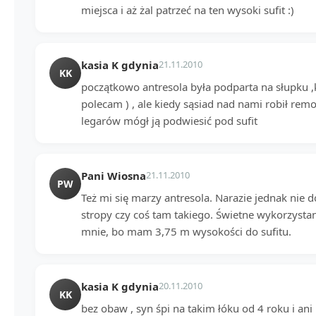
miejsca i aż żal patrzeć na ten wysoki sufit :)
kasia K gdynia
21.11.2010
KK
początkowo antresola była podparta na słupku ,k
polecam ) , ale kiedy sąsiad nad nami robił rem
legarów mógł ją podwiesić pod sufit
Pani Wiosna
21.11.2010
PW
Też mi się marzy antresola. Narazie jednak nie
stropy czy coś tam takiego. Świetne wykorzystan
mnie, bo mam 3,75 m wysokości do sufitu.
kasia K gdynia
20.11.2010
KK
bez obaw , syn śpi na takim łóku od 4 roku i ani 