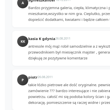
A
Bardzo przyjemna galeria, ciepła, klimatyczna i
mieszkanie,wszystko w nim gra. Cieplutko, przest
dopieścić dodatkami, kwiatami i będzie całkiem f
kasia K gdynia
26.08.2011
KK
antresole mój mąż robił samodzielnie a z wykszta
przewodnikiem był miesięcznik majster , gener
dziękuję ze pozytywne komentarze
piotr
26.08.2011
P
takie łóżko pietrowe ale dość oryginalne. pewnie
zamówienie ??? bardzo interesujące i nie zabiera
powietrzu. całość mi się podoba kolory ścian i 
dekorację. pomieszczenie są raczej widne i prze