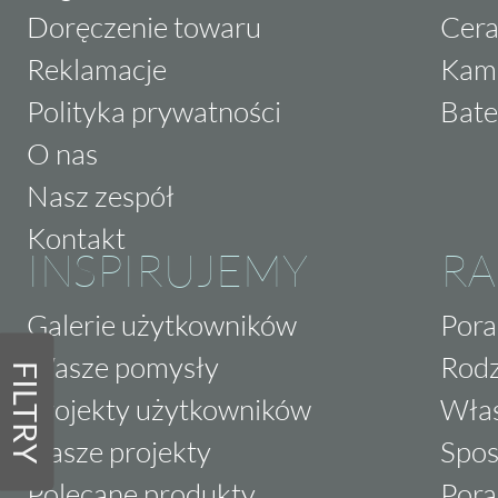
Doręczenie towaru
Cera
Reklamacje
Kam
Polityka prywatności
Bate
O nas
Nasz zespół
Kontakt
INSPIRUJEMY
RA
Galerie użytkowników
Pora
Wasze pomysły
Rodz
FILTRY
Projekty użytkowników
Właś
Nasze projekty
Spos
Polecane produkty
Pora