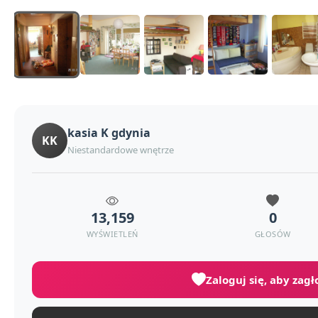
kasia K gdynia
KK
Niestandardowe wnętrze
13,159
0
WYŚWIETLEŃ
GŁOSÓW
Zaloguj się, aby zag