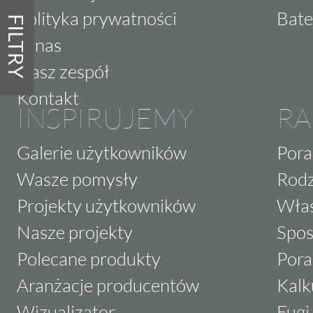
Polityka prywatności
Bate
FILTRY
O nas
Nasz zespół
Kontakt
INSPIRUJEMY
RA
Galerie użytkowników
Pora
Wasze pomysły
Rodz
Projekty użytkowników
Właś
Nasze projekty
Spos
Polecane produkty
Pora
Aranżacje producentów
Kalk
Wizualizator
Fugi 