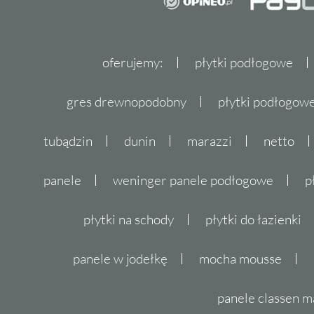
oferujemy:
płytki podłogowe
gres drewnopodobny
płytki podłogo
tubądzin
dunin
marazzi
netto
panele
weninger panele podłogowe
p
płytki na schody
płytki do łazienki
panele w jodełkę
mocha mousse
panele classen m