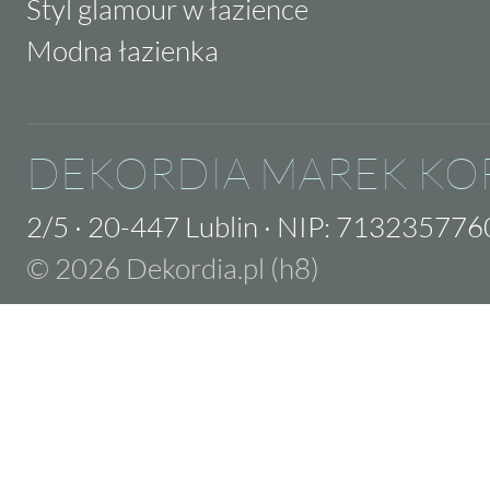
Styl glamour w łazience
Modna łazienka
DEKORDIA MAREK KO
2/5
·
20-447 Lublin
·
NIP: 713235776
© 2026 Dekordia.pl (h8)