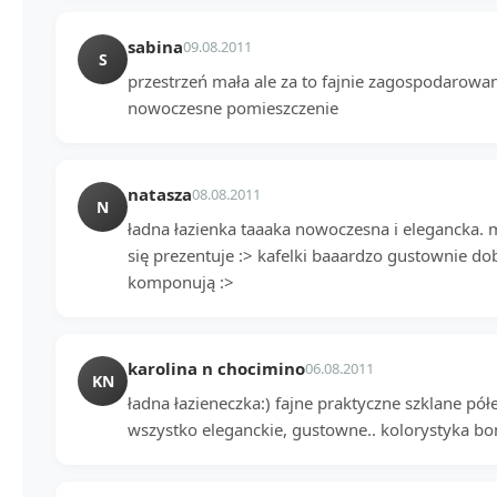
sabina
09.08.2011
S
przestrzeń mała ale za to fajnie zagospodarowan
nowoczesne pomieszczenie
natasza
08.08.2011
N
ładna łazienka taaaka nowoczesna i elegancka. 
się prezentuje :> kafelki baaardzo gustownie do
komponują :>
karolina n chocimino
06.08.2011
KN
ładna łazieneczka:) fajne praktyczne szklane półe
wszystko eleganckie, gustowne.. kolorystyka bo