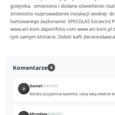
grzejnika. -zmieniono i dodano oświetlenie: toal
zmieniono rozprowadzenie instalacji wodnej -d
hartowanego (wykonanie: SPECGLAS Szczecin) Pr
www.art-kom.daportfolio.com www.art-kom.pl.
tym samym klimacie. Dobór kafli zleceniodawca
Komentarze
8
Daniel
05.01.2012
D
Bardzo przyjemna łazienka, lubię taką właśnie k
Mirosław
22.09.2011