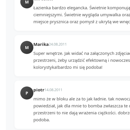
M
Łazienka bardzo elegancka. Świetnie komponują s
ciemniejszymi. Świetnie wygląda umywalka oraz
miejsce prysznica oraz pomysł z ukrytą we wnęce
Marika
24.08.2011
M
Super wnętrze. Jak widać na załączonych zdjęci
przestrzeni, żeby urządzić efektowną i nowoczes
kolorystyka!bardzo mi się podoba!
piotr
14.08.2011
P
mimo że w bloku ale za to jak ładnie. tak nowo
powiedział, jak dla mnie to bomba zwłaszcza te
przestrzeni to nie dają wrażenia ciężkości. dobr
podoba.