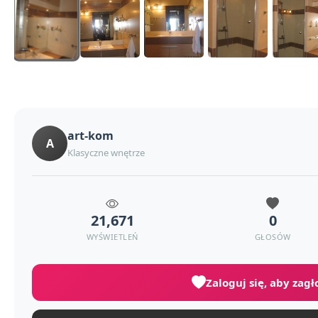
art-kom
A
Klasyczne wnętrze
21,671
0
WYŚWIETLEŃ
GŁOSÓW
Zaloguj się, aby zag