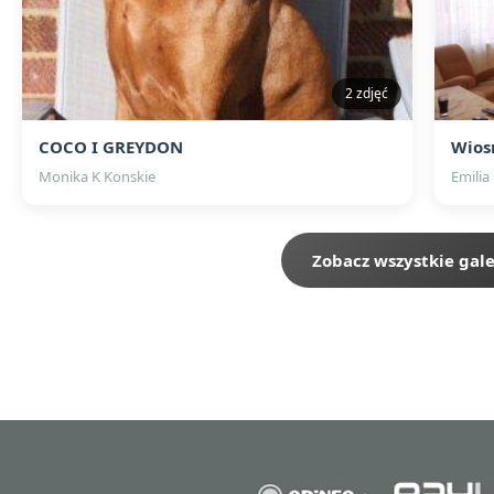
2 zdjęć
COCO I GREYDON
Wios
Monika K Konskie
Emilia
Zobacz wszystkie gale