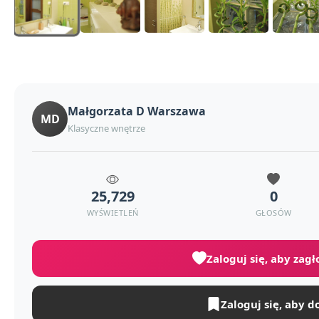
Małgorzata D Warszawa
MD
Klasyczne wnętrze
25,729
0
WYŚWIETLEŃ
GŁOSÓW
Zaloguj się, aby zag
Zaloguj się, aby d