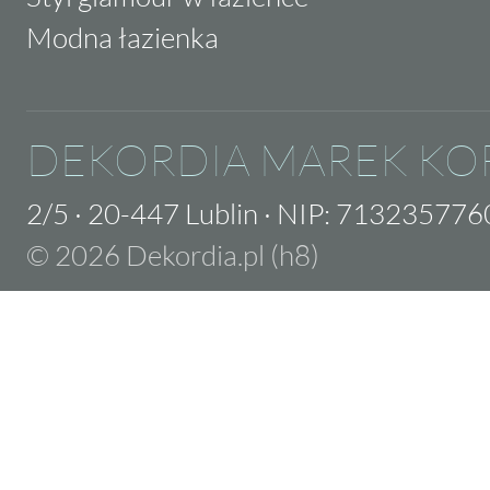
Modna łazienka
DEKORDIA MAREK KO
2/5
·
20-447 Lublin
·
NIP: 713235776
© 2026 Dekordia.pl (h8)