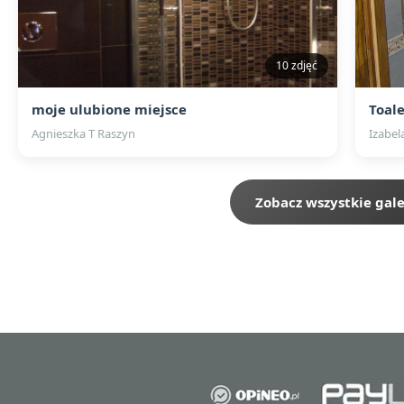
10 zdjęć
moje ulubione miejsce
Toal
Agnieszka T Raszyn
Izabel
Zobacz wszystkie gale