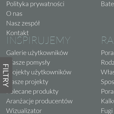
Polityka prywatności
Bate
O nas
Nasz zespół
Kontakt
INSPIRUJEMY
RA
Galerie użytkowników
Pora
Wasze pomysły
Rodz
FILTRY
Projekty użytkowników
Właś
Nasze projekty
Spos
Polecane produkty
Pora
Aranżacje producentów
Kalk
Wizualizator
Fugi 