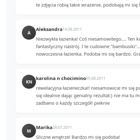
te zdjęcia robią takie wrażenie. podobają mi się 
Aleksandra
14.08.2011
A
Niezwykła łazienka! Coś niesamowitego.... Ten ko
fantastyczny nastrój. I te cudowne "bambusiki"..
nowoczesna łazienka. Podoba mi się bardzo. Gratu
karolina n chocimino
05.08.2011
KN
rewelacyjna łazieneczka!! niesamowicie mi się p
się idealnie dając genialny rezultat:) nie ma tu m
zadbano o każdy szczegół! pieknie
Marika
28.07.2011
M
Sliczne wnętrze! Bardzo mi się podoba!