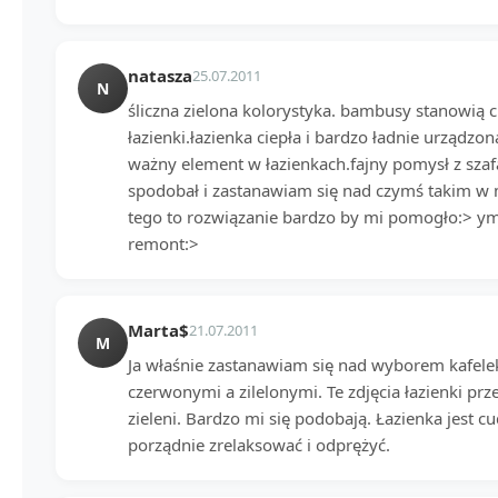
natasza
25.07.2011
N
śliczna zielona kolorystyka. bambusy stanowią 
łazienki.łazienka ciepła i bardzo ładnie urządzon
ważny element w łazienkach.fajny pomysł z szafą
spodobał i zastanawiam się nad czymś takim w mo
tego to rozwiązanie bardzo by mi pomogło:>
remont:>
Marta$
21.07.2011
M
Ja właśnie zastanawiam się nad wyborem kafele
czerwonymi a zilelonymi. Te zdjęcia łazienki pr
zieleni. Bardzo mi się podobają. Łazienka jest 
porządnie zrelaksować i odprężyć.