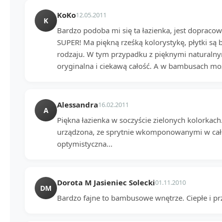
KoKo
12.05.2011
K
Bardzo podoba mi się ta łazienka, jest dopraco
SUPER! Ma piękną rześką kolorystykę, płytki są
rodzaju. W tym przypadku z pięknymi naturaln
oryginalna i ciekawą całość. A w bambusach moż
Alessandra
16.02.2011
A
Piękna łazienka w soczyście zielonych kolorkac
urządzona, ze sprytnie wkomponowanymi w cało
optymistyczna...
Dorota M Jasieniec Solecki
01.11.2010
DM
Bardzo fajne to bambusowe wnętrze. Ciepłe i p