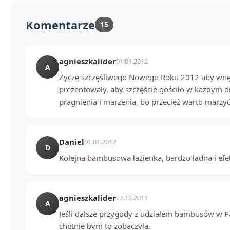
Komentarze
15
agnieszkalider
01.01.2012
A
Życzę szczęśliwego Nowego Roku 2012 aby wnętr
prezentowały, aby szczęście gościło w każdym dni
pragnienia i marzenia, bo przecież warto marzyć
Daniel
01.01.2012
D
Kolejna bambusowa łazienka, bardzo ładna i ef
agnieszkalider
22.12.2011
A
Jeśli dalsze przygody z udziałem bambusów w Pa
chętnie bym to zobaczyła.