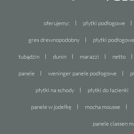
oferujemy:
płytki podłogowe
gres drewnopodobny
płytki podłogo
tubądzin
dunin
marazzi
netto
panele
weninger panele podłogowe
p
płytki na schody
płytki do łazienki
panele w jodełkę
mocha mousse
panele classen m