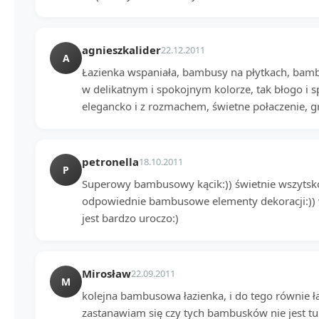
agnieszkalider
22.12.2011
A
Łazienka wspaniała, bambusy na płytkach, bam
w delikatnym i spokojnym kolorze, tak błogo i s
elegancko i z rozmachem, świetne połaczenie, g
petronella
18.10.2011
P
Superowy bambusowy kącik:)) świetnie wszytsk
odpowiednie bambusowe elementy dekoracji:)) w
jest bardzo uroczo:)
Mirosław
22.09.2011
M
kolejna bambusowa łazienka, i do tego równie ła
zastanawiam się czy tych bambusków nie jest tu