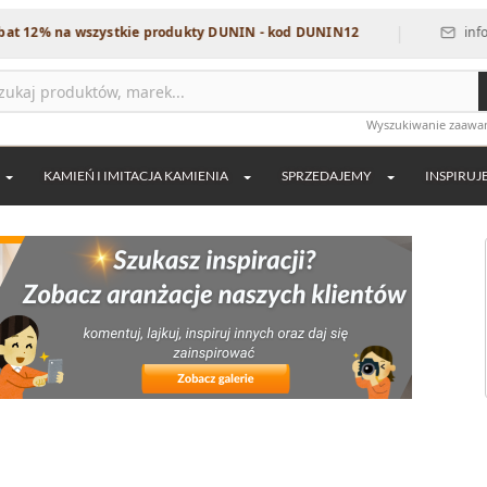
|
wszystkie produkty DUNIN - kod DUNIN12
info@dekordia.p
Wyszukiwanie zaaw
KAMIEŃ I IMITACJA KAMIENIA
SPRZEDAJEMY
INSPIRUJ