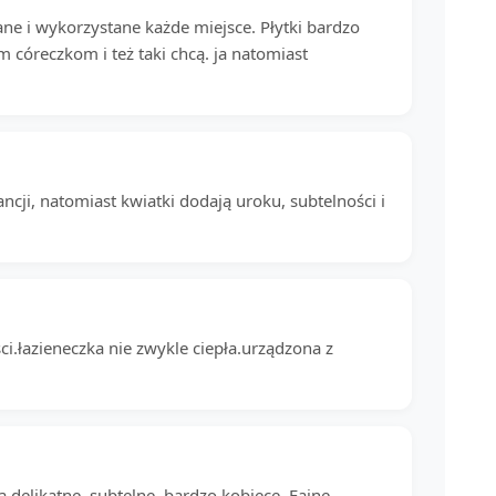
ne i wykorzystane każde miejsce. Płytki bardzo
 córeczkom i też taki chcą. ja natomiast
ancji, natomiast kwiatki dodają uroku, subtelności i
i.łazieneczka nie zwykle ciepła.urządzona z
ą delikatne, subtelne, bardzo kobiece. Fajne