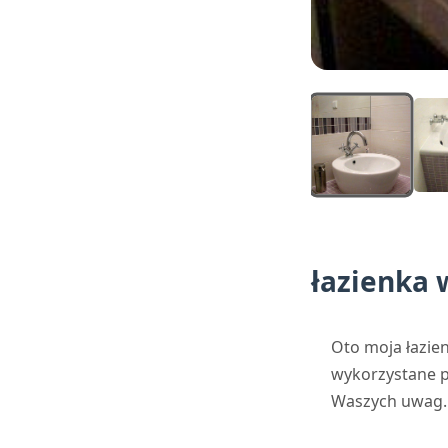
łazienka 
Oto moja łazien
wykorzystane pł
Waszych uwag.