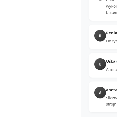
wykor
blate
Reni
R
Do tyc
Uśka
U
A mi s
anet
A
Slicz
strojn