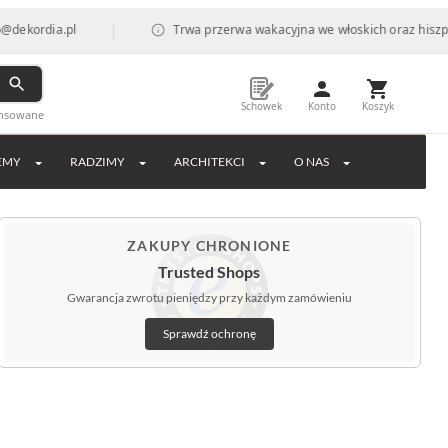
|
l
Trwa przerwa wakacyjna we włoskich oraz hiszpańskich fabr
Schowek
Konto
Koszyk
ansowane
EMY
RADZIMY
ARCHITEKCI
O NAS
ZAKUPY CHRONIONE
Trusted Shops
Gwarancja zwrotu pieniędzy przy każdym zamówieniu
Sprawdź ochronę