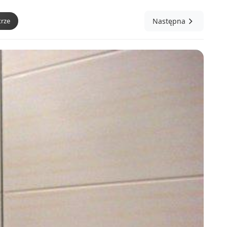
rze
Następna