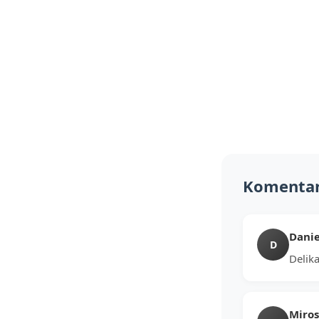
Komenta
Danie
D
Delika
Miro