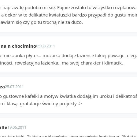
e naprawdę podoba mi się. Fajnie zostało tu wszystko rozplanowa
 a dekor w te delikatne kwiatuszki bardzo przypadł do gustu moim
awiam się czy go tu trochą nie za dużo.
ina n chocimino
05.08.2011
a mieszanka płytek.. mozaika dodaje łazience takiej powagi.. eleg
tności. rewelacyjna łazienka.. ma swój charakter i klimacik.
za
25.07.2011
o gustowne kafelki a motyw kwiatka dodają im uroku i delikatnośc
 i klasą. gratulacje świetny projekty :>
lle
19.06.2011
są te płytki. Takie współcześnie , nowocześnie kwiatowe. Płytki s