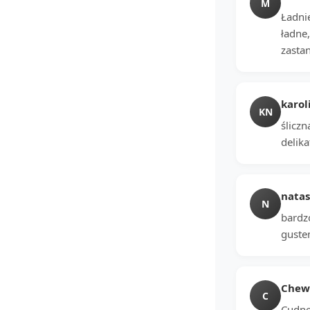
M
Ładni
ładne,
zastan
karol
KN
śliczn
delika
natas
N
bardz
gustem
Chewi
C
Cudne 