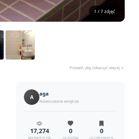
1 / 7 zdjęć
Przewiń, aby zobaczyć więcej
aga
A
Nowoczesne wnętrze
17,274
0
0
WYŚWIETLEŃ
GŁOSÓW
ULUBIONYCH