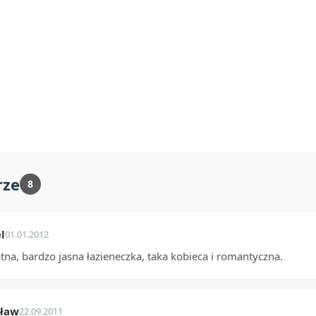
rze
8
l
01.01.2012
tna, bardzo jasna łazieneczka, taka kobieca i romantyczna.
sław
22.09.2011