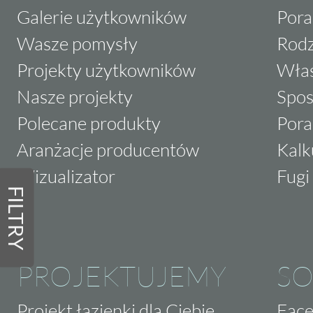
Galerie użytkowników
Pora
Wasze pomysły
Rodz
Projekty użytkowników
Właś
Nasze projekty
Spos
Polecane produkty
Pora
Aranżacje producentów
Kalk
Wizualizator
Fugi 
FILTRY
PROJEKTUJEMY
SO
Projekt łazienki dla Ciebie
Fac