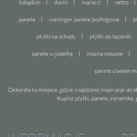
tubądzin
dunin
marazzi
netto
panele
weninger panele podłogowe
p
płytki na schody
płytki do łazienki
panele w jodełkę
mocha mousse
panele classen m
Dekordia to miejsce, gdzie znajdziesz inspiracje do 
Kupisz płytki, panele, ceramikę, g