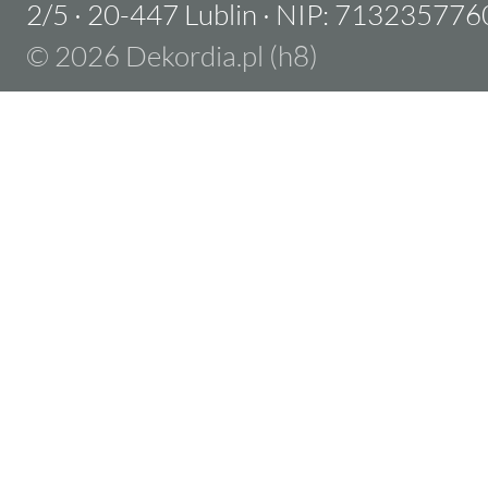
2/5
·
20-447 Lublin
·
NIP: 713235776
© 2026 Dekordia.pl (h8)