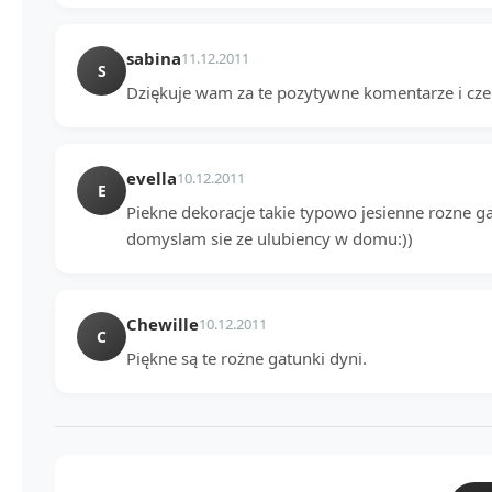
sabina
11.12.2011
S
Dziękuje wam za te pozytywne komentarze i cz
evella
10.12.2011
E
Piekne dekoracje takie typowo jesienne rozne gat
domyslam sie ze ulubiency w domu:))
Chewille
10.12.2011
C
Piękne są te rożne gatunki dyni.