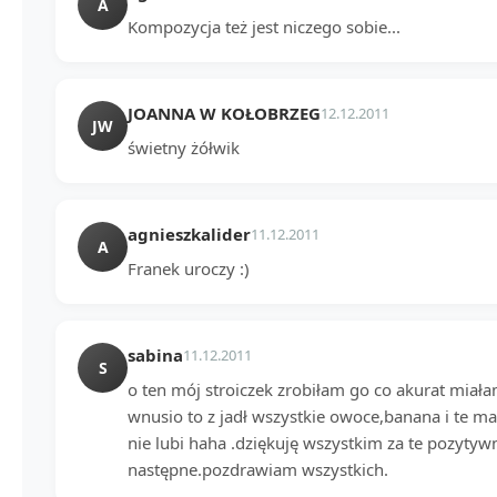
A
Kompozycja też jest niczego sobie...
JOANNA W KOŁOBRZEG
12.12.2011
JW
świetny żółwik
agnieszkalider
11.12.2011
A
Franek uroczy :)
sabina
11.12.2011
S
o ten mój stroiczek zrobiłam go co akurat miał
wnusio to z jadł wszystkie owoce,banana i te m
nie lubi haha .dziękuję wszystkim za te pozyty
następne.pozdrawiam wszystkich.