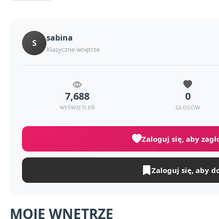
sabina
S
Klasyczne wnętrze
7,688
0
WYŚWIETLEŃ
GŁOSÓW
Zaloguj się, aby zag
Zaloguj się, aby d
MOJE WNĘTRZE