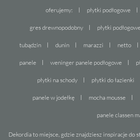
oferujemy:
płytki podłogowe
gres drewnopodobny
płytki podłogo
tubądzin
dunin
marazzi
netto
panele
weninger panele podłogowe
p
płytki na schody
płytki do łazienki
panele w jodełkę
mocha mousse
panele classen m
Dekordia to miejsce, gdzie znajdziesz inspiracje do 