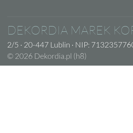
DEKORDIA MAREK KO
2/5
·
20-447 Lublin
·
NIP: 713235776
© 2026 Dekordia.pl (h8)