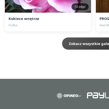
13 zdjęć
Kobiece wnętrze
PROS
Fiufka
Ewa M
Zobacz wszystkie gale