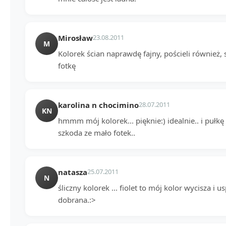
Mirosław
23.08.2011
M
Kolorek ścian naprawdę fajny, pościeli również, 
fotkę
karolina n chocimino
28.07.2011
KN
hmmm mój kolorek... pięknie:) idealnie.. i pułkę 
szkoda ze mało fotek..
natasza
25.07.2011
N
śliczny kolorek ... fiolet to mój kolor wycisza i
dobrana.:>