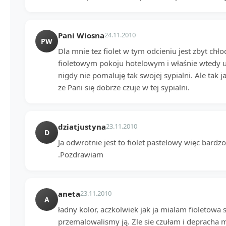
Pani Wiosna
24.11.2010
PW
Dla mnie tez fiolet w tym odcieniu jest zbyt ch
fioletowym pokoju hotelowym i właśnie wtedy u
nigdy nie pomaluję tak swojej sypialni. Ale tak 
że Pani się dobrze czuje w tej sypialni.
dziatjustyna
23.11.2010
D
Ja odwrotnie jest to fiolet pastelowy więc bardz
.Pozdrawiam
aneta
23.11.2010
A
ładny kolor, aczkolwiek jak ja mialam fioletowa 
przemalowalismy ją. Zle sie czułam i depracha mu