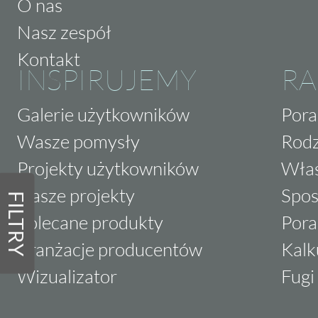
O nas
Nasz zespół
Kontakt
INSPIRUJEMY
RA
Galerie użytkowników
Pora
Wasze pomysły
Rodz
Projekty użytkowników
Właś
Nasze projekty
Spos
FILTRY
Polecane produkty
Pora
Aranżacje producentów
Kalk
Wizualizator
Fugi 