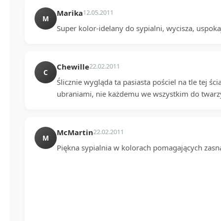
Marika
12.05.2011
M
Super kolor-idelany do sypialni, wycisza, uspokaj
Chewille
22.02.2011
C
Ślicznie wygląda ta pasiasta pościel na tle tej ści
ubraniami, nie każdemu we wszystkim do twarzy 
McMartin
22.02.2011
M
Piękna sypialnia w kolorach pomagających zasn