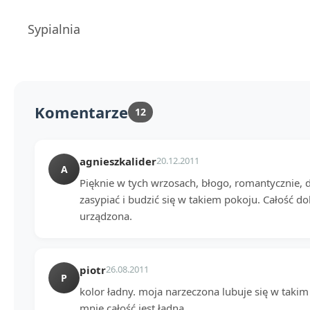
Sypialnia
Komentarze
12
agnieszkalider
20.12.2011
A
Pięknie w tych wrzosach, błogo, romantycznie, d
zasypiać i budzić się w takiem pokoju. Całość d
urządzona.
piotr
26.08.2011
P
kolor ładny. moja narzeczona lubuje się w takim 
mnie całość jest ładna.