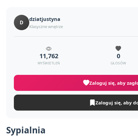
dziatjustyna
D
Klasyczne wnętrze
11,762
0
WYŚWIETLEŃ
GŁOSÓW
Zaloguj się, aby zag
Zaloguj się, aby d
Sypialnia