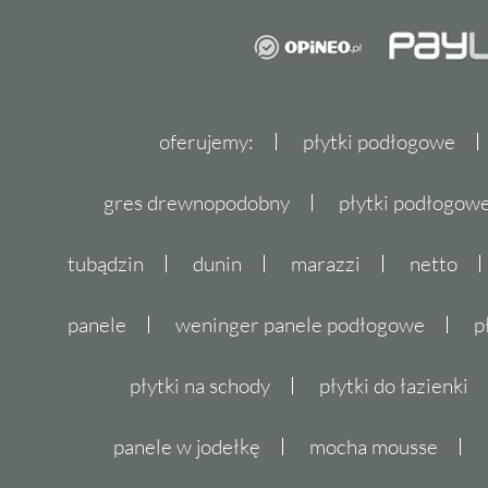
oferujemy:
płytki podłogowe
gres drewnopodobny
płytki podłogo
tubądzin
dunin
marazzi
netto
panele
weninger panele podłogowe
p
płytki na schody
płytki do łazienki
panele w jodełkę
mocha mousse