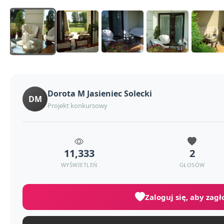
Dorota M Jasieniec Solecki
DM
Projekt konkursowy
11,333
2
WYŚWIETLEŃ
GŁOSÓW
Zaloguj się, aby zag