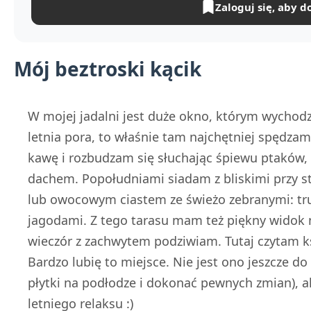
Zaloguj się, aby d
Mój beztroski kącik
W mojej jadalni jest duże okno, którym wychodzi
letnia pora, to właśnie tam najchętniej spędza
kawę i rozbudzam się słuchając śpiewu ptaków,
dachem. Popołudniami siadam z bliskimi przy st
lub owocowym ciastem ze świeżo zebranymi: tr
jagodami. Z tego tarasu mam też piękny widok 
wieczór z zachwytem podziwiam. Tutaj czytam ks
Bardzo lubię to miejsce. Nie jest ono jeszcze d
płytki na podłodze i dokonać pewnych zmian), ale
letniego relaksu :)