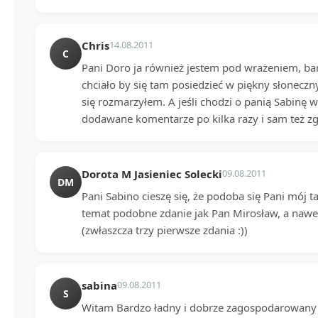
Chris
14.08.2011
C
Pani Doro ja również jestem pod wrażeniem, bar
chciało by się tam posiedzieć w piękny słoneczny
się rozmarzyłem. A jeśli chodzi o panią Sabinę w
dodawane komentarze po kilka razy i sam też zg
Dorota M Jasieniec Solecki
09.08.2011
DM
Pani Sabino cieszę się, że podoba się Pani mój t
temat podobne zdanie jak Pan Mirosław, a nawet
(zwłaszcza trzy pierwsze zdania :))
sabina
09.08.2011
S
Witam Bardzo ładny i dobrze zagospodarowany 