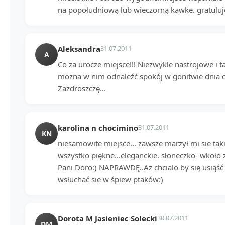
na popołudniową lub wieczorną kawke. gratuluj
Aleksandra
31.07.2011
A
Co za urocze miejsce!!! Niezwykle nastrojowe i 
można w nim odnaleźć spokój w gonitwie dnia c
Zazdroszczę...
karolina n chocimino
31.07.2011
KN
niesamowite miejsce... zawsze marzył mi sie taki
wszystko piękne...eleganckie. słoneczko- wkoło zi
Pani Doro:) NAPRAWDĘ..Aż chcialo by się usiąść
wsłuchać sie w śpiew ptaków:)
Dorota M Jasieniec Solecki
30.07.2011
DM