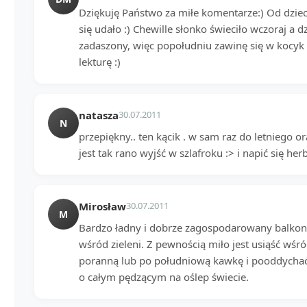
Dziękuję Państwo za miłe komentarze:) Od dziec
się udało :) Chewille słonko świeciło wczoraj a dzi
zadaszony, więc popołudniu zawinę się w kocyk 
lekturę :)
natasza
30.07.2011
N
przepiękny.. ten kącik . w sam raz do letniego 
jest tak rano wyjść w szlafroku :> i napić się her
Mirosław
30.07.2011
M
Bardzo ładny i dobrze zagospodarowany balkon
wśród zieleni. Z pewnością miło jest usiąść wśr
poranną lub po południową kawkę i pooddycha
o całym pędzącym na oślep świecie.