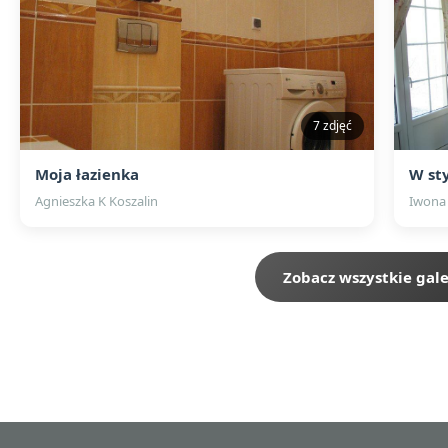
7 zdjęć
Moja łazienka
W st
Agnieszka K Koszalin
Iwona
Zobacz wszystkie gale