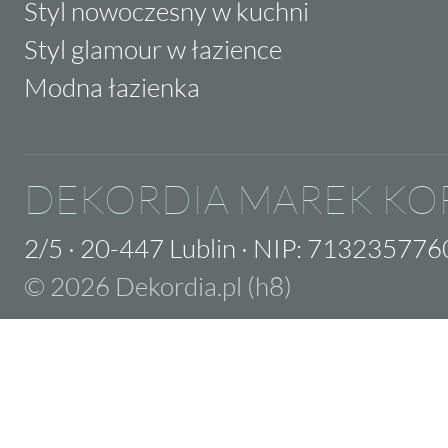
Styl nowoczesny w kuchni
Styl glamour w łazience
Modna łazienka
DEKORDIA MAREK KO
2/5
·
20-447 Lublin
·
NIP: 713235776
© 2026 Dekordia.pl (h8)