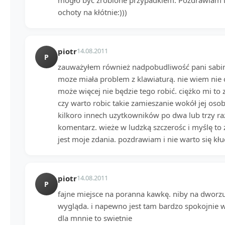
ochoty na kłótnie:)))
piotr
14.08.2011
P
zauważyłem również nadpobudliwość pani sabiny
moze miała problem z klawiaturą. nie wiem nie 
może więcej nie będzie tego robić. ciężko mi to 
czy warto robic takie zamieszanie wokół jej os
kilkoro innech uzytkowników po dwa lub trzy r
komentarz. wieże w ludzką szczerośc i myślę to 
jest moje zdania. pozdrawiam i nie warto się kłuc
piotr
14.08.2011
P
fajne miejsce na poranna kawkę. niby na dworzu
wygląda. i napewno jest tam bardzo spokojnie wśr
dla mnnie to swietnie