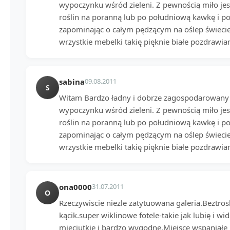
wypoczynku wśród zieleni. Z pewnością miło jes
roślin na poranną lub po południową kawkę i 
zapominając o całym pędzącym na oślep świecie
wrzystkie mebelki takię pięknie białe pozdrawia
sabina
09.08.2011
S
Witam Bardzo ładny i dobrze zagospodarowany 
wypoczynku wśród zieleni. Z pewnością miło jes
roślin na poranną lub po południową kawkę i 
zapominając o całym pędzącym na oślep świecie
wrzystkie mebelki takię pięknie białe pozdrawia
ona0000
31.07.2011
O
Rzeczywiscie niezle zatytuowana galeria.Beztroski
kącik.super wiklinowe fotele-takie jak lubię i w
mieciutkie i bardzo wygodne.Miejsce wspaniałe 