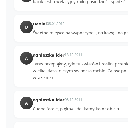
Kącik jest rewelacyjny miło posiedzieć i spędzić 
Daniel
08.01.2012
D
Świetne miejsce na wypoczynek, na kawę i na p
agnieszkalider
18.12.2011
A
Taras przepiękny, tyle tu kwiatów i roślin, przep
wielką klasą, o czym świadczą meble. Całośc po
wrażeniem.
agnieszkalider
08.12.2011
A
Cudne fotele, piękny i delikatny kolor obicia.