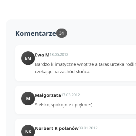
Komentarze
31
Ewa M
13.05.2012
EM
Bardzo klimatyczne wnętrze a taras urzeka roślin
czekając na zachód słońca.
Małgorzata
17.03.2012
M
Sielsko,spokojnie i pięknie:)
Norbert K polanów
09.01.2012
NK