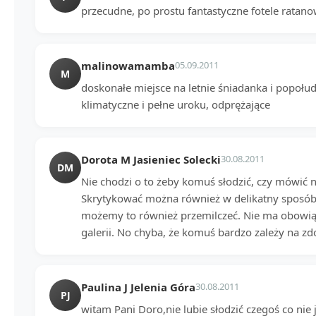
przecudne, po prostu fantastyczne fotele ratanow
malinowamamba
05.09.2011
M
doskonałe miejsce na letnie śniadanka i popołud
klimatyczne i pełne uroku, odprężające
Dorota M Jasieniec Solecki
30.08.2011
DM
Nie chodzi o to żeby komuś słodzić, czy mówić n
Skrytykować można również w delikatny sposób.
możemy to również przemilczeć. Nie ma obowi
galerii. No chyba, że komuś bardzo zależy na zd
Paulina J Jelenia Góra
30.08.2011
PJ
witam Pani Doro,nie lubie słodzić czegoś co nie 