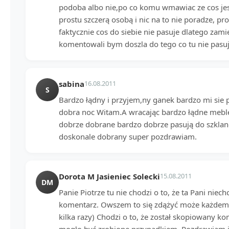
podoba albo nie,po co komu wmawiac ze cos jest
prostu szczerą osobą i nic na to nie poradze, 
faktycznie cos do siebie nie pasuje dlatego zami
komentowali bym doszla do tego co tu nie pasuj
sabina
16.08.2011
S
Bardzo łądny i przyjem,ny ganek bardzo mi sie
dobra noc Witam.A wracając bardzo łądne mebl
dobrze dobrane bardzo dobrze pasują do szklane
doskonale dobrany super pozdrawiam.
Dorota M Jasieniec Solecki
15.08.2011
DM
Panie Piotrze tu nie chodzi o to, że ta Pani niec
komentarz. Owszem to się zdążyć może każdemu 
kilka razy) Chodzi o to, że został skopiowany kom
mogło być zrobione przypadkiem. Pozdrawiam i 