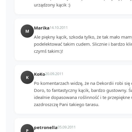
urządzony kącik :)
Marika
14.10.2011
M
Ale piękny kącik, szkoda tylko, że tak mało mam
podelektować takim cudem. Slicznie i bardzo kl
czymś takim:)!
KoKo
20.09.2011
K
Po komentarzach widzę, że na Dekordii robi się c
Doro, to fantastyczny kącik, bardzo gustowny. Św
idealnie dopasowana roślinność i te przepiękne w
zazdroszczę Pani takiego tarasu.
petronella
05.09.2011
P