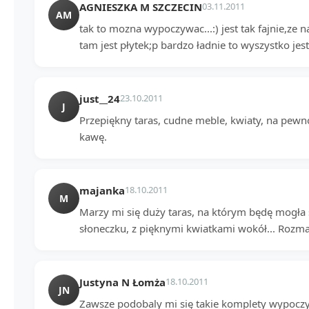
AGNIESZKA M SZCZECIN
03.11.2011
AM
tak to mozna wypoczywac...:) jest tak fajnie,ze 
tam jest płytek;p bardzo ładnie to wyszystko jest
just__24
23.10.2011
J
Przepiękny taras, cudne meble, kwiaty, na pewno
kawę.
majanka
18.10.2011
M
Marzy mi się duży taras, na którym będę mogła si
słoneczku, z pięknymi kwiatkami wokół... Rozmar
Justyna N Łomża
18.10.2011
JN
Zawsze podobaly mi się takie komplety wypocz