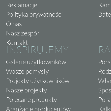
Reklamacje
Kam
Polityka prywatności
Bate
O nas
Nasz zespół
Kontakt
INSPIRUJEMY
RA
Galerie użytkowników
Pora
Wasze pomysły
Rodz
Projekty użytkowników
Właś
Nasze projekty
Spos
Polecane produkty
Pora
Aranżacje producentów
Kalk