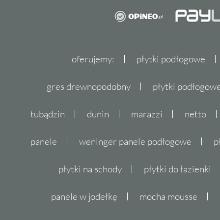
oferujemy:
płytki podłogowe
gres drewnopodobny
płytki podłogo
tubądzin
dunin
marazzi
netto
panele
weninger panele podłogowe
p
płytki na schody
płytki do łazienki
panele w jodełkę
mocha mousse