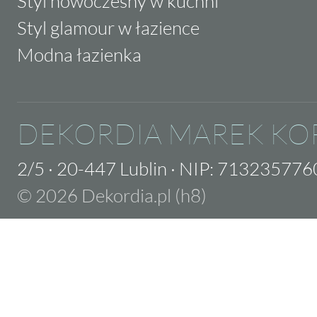
Styl nowoczesny w kuchni
Styl glamour w łazience
Modna łazienka
DEKORDIA MAREK KO
2/5
·
20-447 Lublin
·
NIP: 713235776
© 2026 Dekordia.pl (h8)