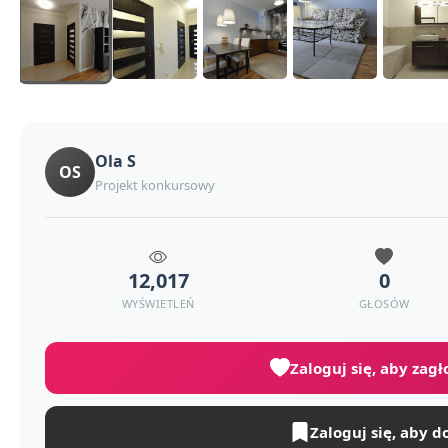
Ola S
OS
Projekt konkursowy
12,017
0
WYŚWIETLEŃ
GŁOSÓW
Zaloguj się, aby zag
Zaloguj się, aby d