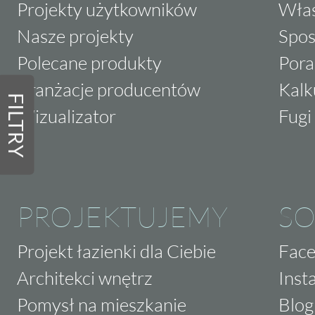
Projekty użytkowników
Właś
Nasze projekty
Spos
Polecane produkty
Pora
Aranżacje producentów
Kalk
FILTRY
Wizualizator
Fugi 
PROJEKTUJEMY
SO
Projekt łazienki dla Ciebie
Fac
Architekci wnętrz
Inst
Pomysł na mieszkanie
Blog