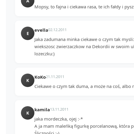
A
Mopsy, to fajna i ciekawa rasa, te ich fałdy i pys
evella
02.12.2011
E
Jaka zadumana minka ciekawe o czym tak mysli:)p
wiekszosc zwierzaczkow na Dekordii w swoim u
lozeczku:)
KoKo
21.11.2011
K
Ciekawe o czym tak duma, a może na coś, albo 
kamila
13.11.2011
K
jaka mordeczka, ojej :-*
A ja mam maleńką figurkę porcelanową, która pr
Śliczności :-)