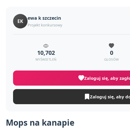
ewa k szczecin
EK
Projekt konkursowy
10,702
0
WYŚWIETLEŃ
GŁOSÓW
Zaloguj się, aby zag
Zaloguj się, aby d
Mops na kanapie