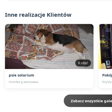
Inne realizacje Klientów
6 zdjęć
psie solarium
Pokó
monika g warszawa
Kryst
Zobacz wszystkie gale