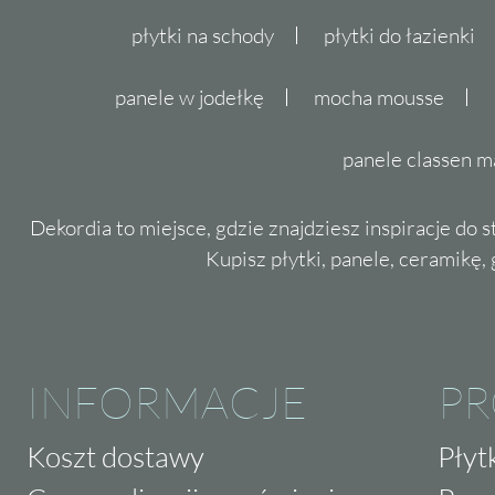
płytki na schody
płytki do łazienki
panele w jodełkę
mocha mousse
panele classen m
Dekordia to miejsce, gdzie znajdziesz inspiracje do 
Kupisz płytki, panele, ceramikę, g
INFORMACJE
P
Koszt dostawy
Płyt