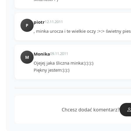
piotr
12.11.2011
P
, minka urocza i te wielkie oczy :>:> świetny pies
Monika
09.11.2011
M
Ojejej jaka śliczna minka:):):):)
Piękny jestem:):):)
Chcesz dodać komentarz?