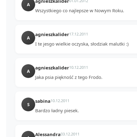
agnieszkalider
01.01.2012
A
Wszystkiego co najlepsze w Nowym Roku.
agnieszkalider
17.12.2011
A
I te jesgo wielkie oczyska, słodziak malutki :)
agnieszkalider
10.12.2011
A
Jaka psia piękność z tego Frodo.
sabina
10.12.2011
S
Bardzo ładny piesek.
Alessandra
03.12.2011