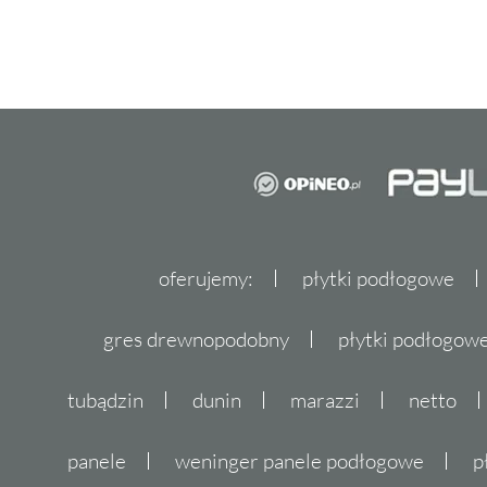
oferujemy:
płytki podłogowe
gres drewnopodobny
płytki podłogo
tubądzin
dunin
marazzi
netto
panele
weninger panele podłogowe
p