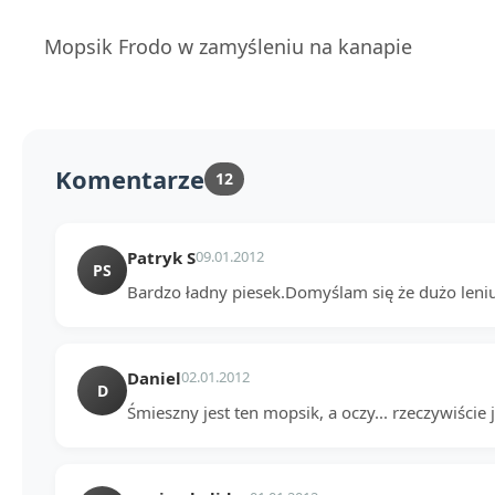
Mopsik Frodo w zamyśleniu na kanapie
Komentarze
12
Patryk S
09.01.2012
PS
Bardzo ładny piesek.Domyślam się że dużo len
Daniel
02.01.2012
D
Śmieszny jest ten mopsik, a oczy... rzeczywiście 