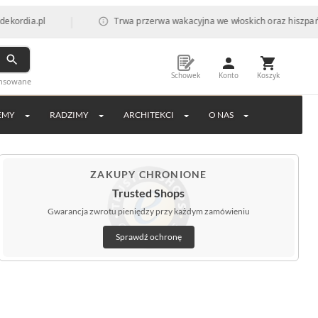
|
Trwa przerwa wakacyjna we włoskich oraz hiszpańskich fabr
Schowek
Konto
Koszyk
ansowane
EMY
RADZIMY
ARCHITEKCI
O NAS
ZAKUPY CHRONIONE
Trusted Shops
Gwarancja zwrotu pieniędzy przy każdym zamówieniu
Sprawdź ochronę