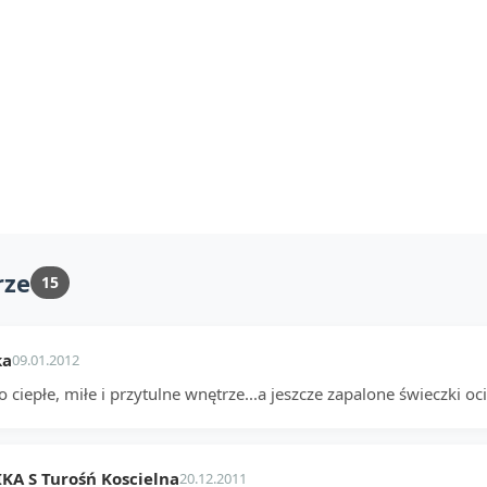
rze
15
ka
09.01.2012
 ciepłe, miłe i przytulne wnętrze...a jeszcze zapalone świeczki o
A S Turośń Koscielna
20.12.2011