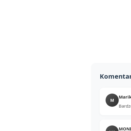
Komenta
Mari
M
Bardzo
MONIK