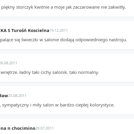
 piękny storczyk kwitnie a moje jak zaczarowane nie zakwitły.
A S Turośń Koscielna
19.12.2011
 palące się świeczki w salonie dodają odpowiedniego nastroju.
26.08.2011
 wnętrze. ładny taki cichy salonik. taki normalny.
sław
25.08.2011
 sympatyczny i miły salon w bardzo ciepłej kolorystyce.
ina n chocimino
28.07.2011