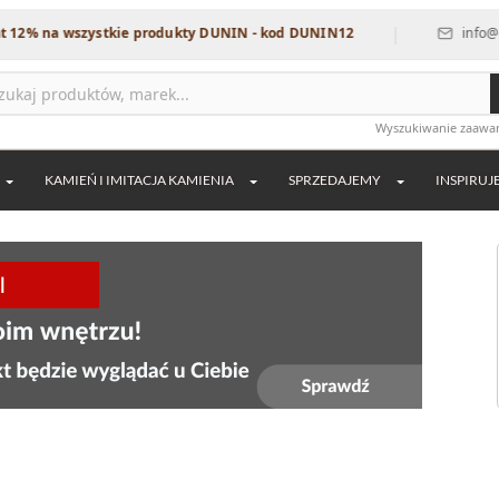
|
wszystkie produkty DUNIN - kod DUNIN12
info@dekordia.pl
Wyszukiwanie zaaw
KAMIEŃ I IMITACJA KAMIENIA
SPRZEDAJEMY
INSPIRUJ