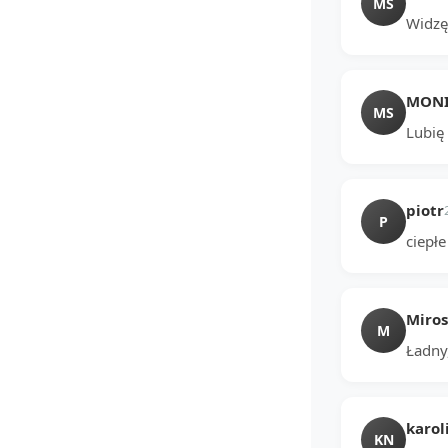
MS
Widzę
MONIK
MS
Lubię
piotr
P
ciepłe
Miro
M
Ładny,
karol
KN