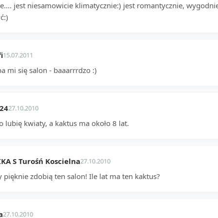
ie.... jest niesamowicie klimatycznie:) jest romantycznie, wygodni
ć:)
i
15.07.2011
 mi się salon - baaarrrdzo :)
_24
27.10.2010
 lubię kwiaty, a kaktus ma około 8 lat.
A S Turośń Koscielna
27.10.2010
 pięknie zdobią ten salon! Ile lat ma ten kaktus?
a
27.10.2010