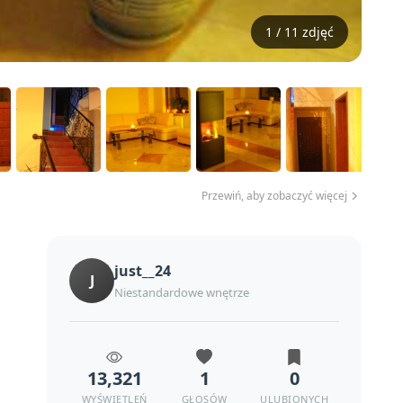
1 / 11 zdjęć
Przewiń, aby zobaczyć więcej
just__24
J
Niestandardowe wnętrze
13,321
1
0
WYŚWIETLEŃ
GŁOSÓW
ULUBIONYCH