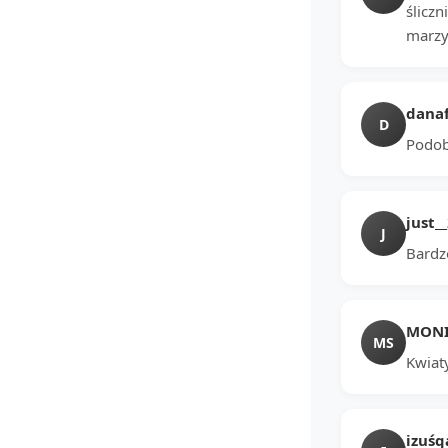
śliczn
marzy
danaf
D
Podoba
just_
J
Bardzo
MONIK
MS
Kwiaty
izuśq