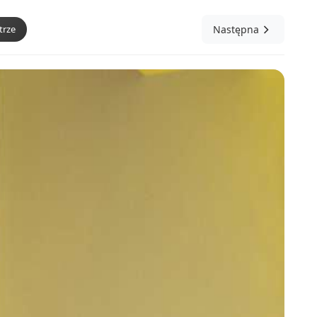
trze
Następna