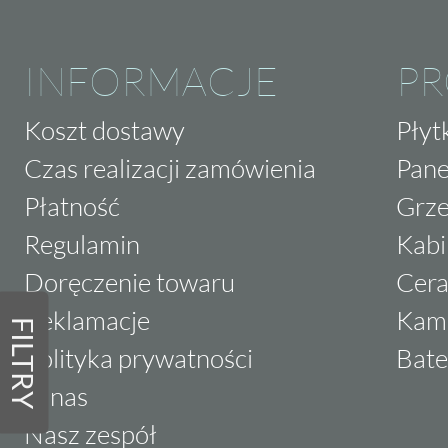
INFORMACJE
P
Koszt dostawy
Płyt
Czas realizacji zamówienia
Pane
Płatność
Grze
Regulamin
Kabi
Doręczenie towaru
Cera
Reklamacje
Kam
FILTRY
Polityka prywatności
Bate
O nas
Nasz zespół