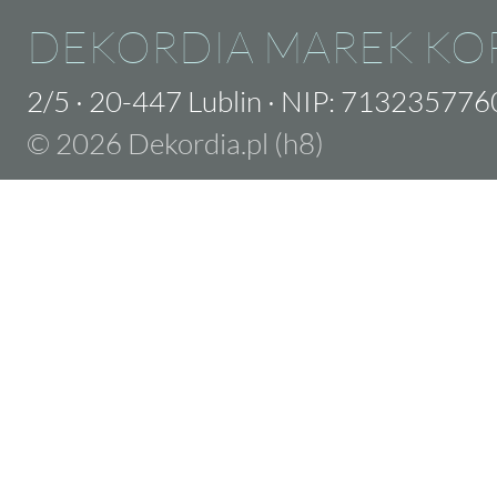
DEKORDIA MAREK KO
2/5
·
20-447 Lublin
·
NIP: 713235776
© 2026 Dekordia.pl (h8)