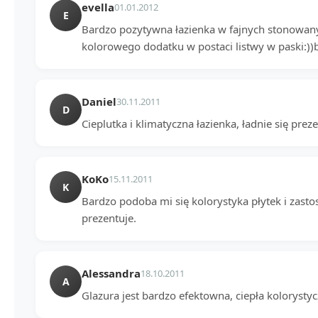
evella
01.01.2012
E
Bardzo pozytywna łazienka w fajnych stonowany
kolorowego dodatku w postaci listwy w paski:))ba
Daniel
30.11.2011
D
Cieplutka i klimatyczna łazienka, ładnie się preze
KoKo
15.11.2011
K
Bardzo podoba mi się kolorystyka płytek i zastos
prezentuje.
Alessandra
18.10.2011
A
Glazura jest bardzo efektowna, ciepła kolorystycz