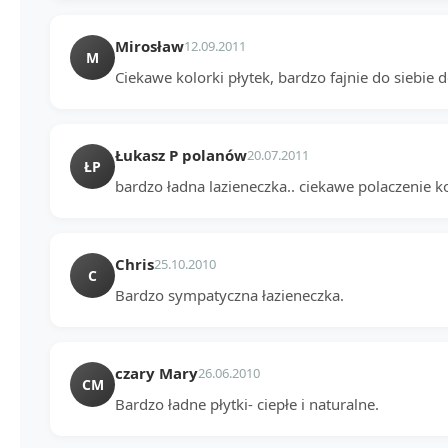
Mirosław
12.09.2011
M
Ciekawe kolorki płytek, bardzo fajnie do siebie
Łukasz P polanów
20.07.2011
ŁP
bardzo ładna lazieneczka.. ciekawe polaczenie 
Chris
25.10.2010
C
Bardzo sympatyczna łazieneczka.
czary Mary
26.06.2010
CM
Bardzo ładne płytki- ciepłe i naturalne.