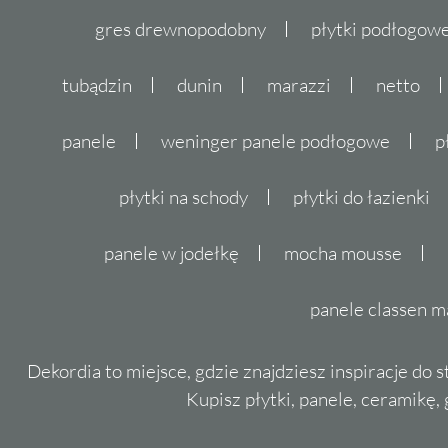
gres drewnopodobny
płytki podłogo
tubądzin
dunin
marazzi
netto
panele
weninger panele podłogowe
p
płytki na schody
płytki do łazienki
panele w jodełkę
mocha mousse
panele classen m
Dekordia to miejsce, gdzie znajdziesz inspiracje do 
Kupisz płytki, panele, ceramikę, g