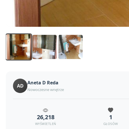
Aneta D Reda
AD
Nowoczesne wnętrze
26,218
1
WYŚWIETLEŃ
GŁOSÓW