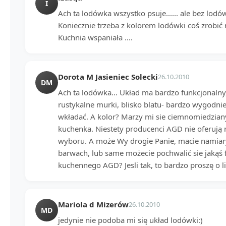
I
Ach ta lodówka wszystko psuje...... ale bez lodów
Koniecznie trzeba z kolorem lodówki coś zrobi
Kuchnia wspaniała ....
Dorota M Jasieniec Solecki
26.10.2010
DM
Ach ta lodówka... Układ ma bardzo funkcjonaln
rustykalne murki, blisko blatu- bardzo wygodnie
wkładać. A kolor? Marzy mi sie ciemnomiedziany, 
kuchenka. Niestety producenci AGD nie oferują
wyboru. A może Wy drogie Panie, macie namiar
barwach, lub same możecie pochwalić sie jakąś 
kuchennego AGD? Jesli tak, to bardzo proszę o li
Mariola d Mizerów
26.10.2010
MD
jedynie nie podoba mi się układ lodówki:)