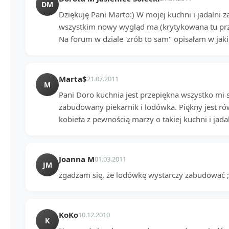
DM
Dziękuję Pani Marto:) W mojej kuchni i jadalni 
wszystkim nowy wygląd ma (krytykowana tu prz
Na forum w dziale 'zrób to sam" opisałam w jak
Marta$
21.07.2011
M
Pani Doro kuchnia jest przepiękna wszystko mi s
zabudowany piekarnik i lodówka. Piękny jest równi
kobieta z pewnością marzy o takiej kuchni i jadal
Joanna M
01.03.2011
JM
zgadzam się, że lodówkę wystarczy zabudować ;
KoKo
10.12.2010
K