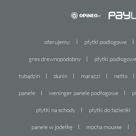
oferujemy:
płytki podłogowe
gres drewnopodobny
płytki podłogo
tubądzin
dunin
marazzi
netto
panele
weninger panele podłogowe
p
płytki na schody
płytki do łazienki
panele w jodełkę
mocha mousse