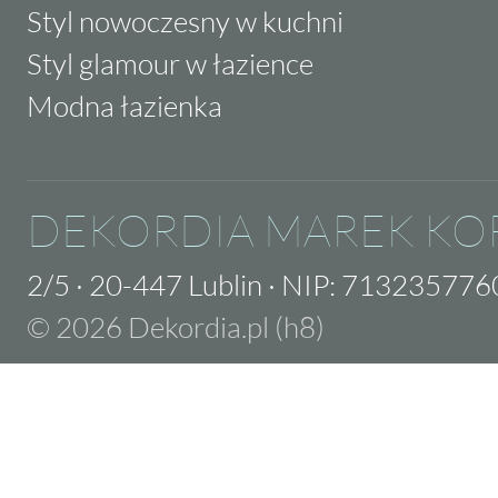
Styl nowoczesny w kuchni
Styl glamour w łazience
Modna łazienka
DEKORDIA MAREK KO
2/5
·
20-447 Lublin
·
NIP: 713235776
© 2026 Dekordia.pl (h8)