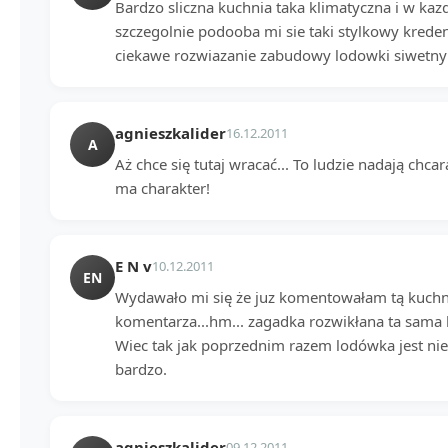
Bardzo sliczna kuchnia taka klimatyczna i w kaz
szczegolnie podooba mi sie taki stylkowy kredens
ciekawe rozwiazanie zabudowy lodowki siwetny e
agnieszkalider
16.12.2011
A
Aż chce się tutaj wracać... To ludzie nadają ch
ma charakter!
E N v
10.12.2011
EN
Wydawało mi się że juz komentowałam tą kuchnie
komentarza...hm... zagadka rozwikłana ta sama k
Wiec tak jak poprzednim razem lodówka jest nie
bardzo.
agnieszkalider
09.12.2011