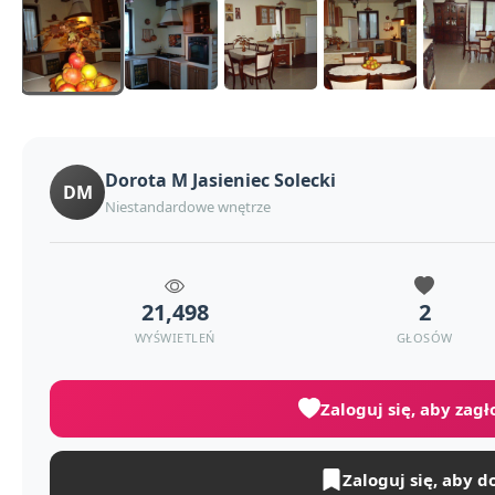
Dorota M Jasieniec Solecki
DM
Niestandardowe wnętrze
21,498
2
WYŚWIETLEŃ
GŁOSÓW
Zaloguj się, aby zag
Zaloguj się, aby d