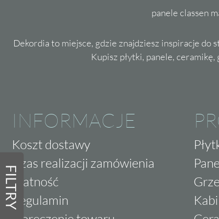
panele classen m
Dekordia to miejsce, gdzie znajdziesz inspiracje do 
Kupisz płytki, panele, ceramikę, g
INFORMACJE
P
Koszt dostawy
Płyt
Czas realizacji zamówienia
Pane
FILTRY
Płatność
Grze
Regulamin
Kabi
Doręczenie towaru
Cera