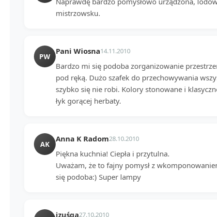
Naprawdę bardzo pomysłowo urządzona, lod
mistrzowsku.
Pani Wiosna
14.11.2010
PW
Bardzo mi się podoba zorganizowanie przestrzen
pod ręką. Dużo szafek do przechowywania wszys
szybko się nie robi. Kolory stonowane i klasyc
łyk gorącej herbaty.
Anna K Radom
28.10.2010
AK
Piękna kuchnia! Ciepła i przytulna.
Uważam, że to fajny pomysł z wkomponowaniem 
się podoba:) Super lampy
izuśqa
27.10.2010