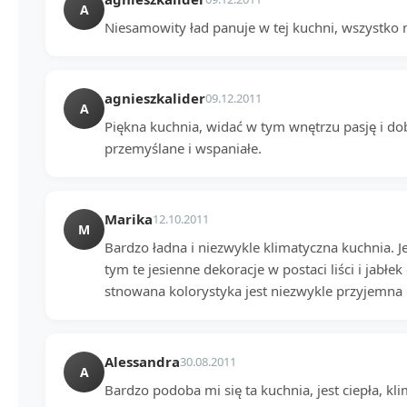
A
Niesamowity ład panuje w tej kuchni, wszystko 
agnieszkalider
09.12.2011
A
Piękna kuchnia, widać w tym wnętrzu pasję i do
przemyślane i wspaniałe.
Marika
12.10.2011
M
Bardzo ładna i niezwykle klimatyczna kuchnia. Je
tym te jesienne dekoracje w postaci liści i jabłe
stnowana kolorystyka jest niezwykle przyjemna 
Alessandra
30.08.2011
A
Bardzo podoba mi się ta kuchnia, jest ciepła, k