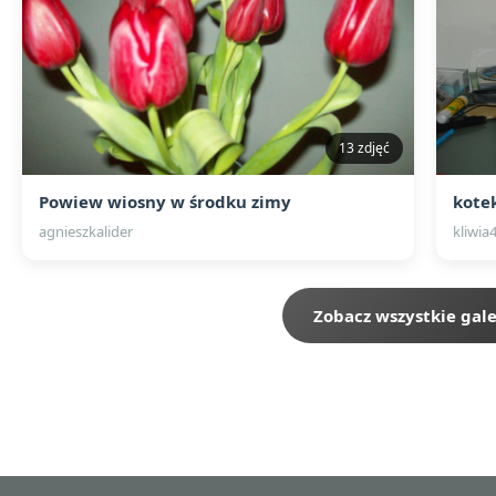
13 zdjęć
Powiew wiosny w środku zimy
kote
agnieszkalider
kliwia
Zobacz wszystkie gale