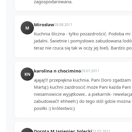
zagospodarowana.
Mirosław
28.08.2011
M
Kuchnia śliczna - tylko pozazdrościć. Podoba m
jadalni. Świetnie i pomysłowo zabudowana lodó
teraz nie rzuca się tak w oczy jej biel). Bardzo 
karolina n chocimino
29.07.2011
KN
ajajaj!!! przepiękna kuchnia. Pani Doro zgadzam
Martą:) kuchni zazdroscić może Pani każda Pani 
niesamowicie wyjątkowe.. a piekarnik- rewelacja
zabudować!! ehheeh:) do tego stól gdzie można
posiłki :) królestwo:)
Dorota M Jasieniec Solecki
21.07.2011