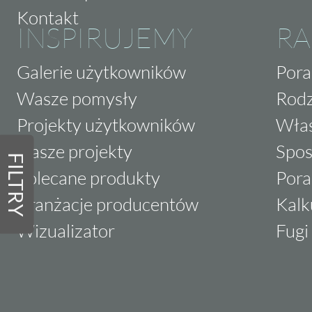
Kontakt
INSPIRUJEMY
RA
Galerie użytkowników
Pora
Wasze pomysły
Rodz
Projekty użytkowników
Właś
Nasze projekty
Spos
FILTRY
Polecane produkty
Pora
Aranżacje producentów
Kalk
Wizualizator
Fugi 