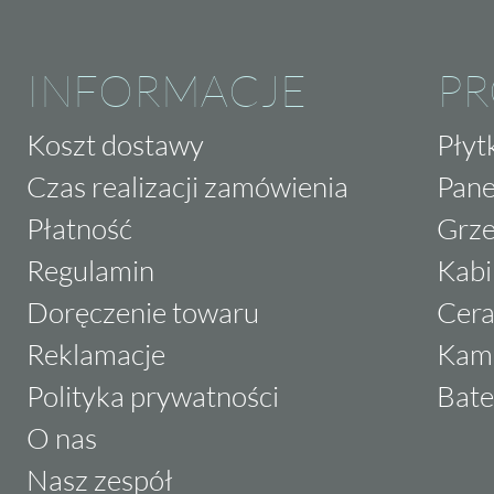
INFORMACJE
P
Koszt dostawy
Płyt
Czas realizacji zamówienia
Pane
Płatność
Grze
Regulamin
Kabi
Doręczenie towaru
Cera
Reklamacje
Kam
Polityka prywatności
Bate
O nas
Nasz zespół