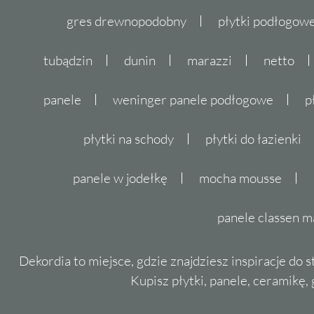
gres drewnopodobny
płytki podłogo
tubądzin
dunin
marazzi
netto
panele
weninger panele podłogowe
p
płytki na schody
płytki do łazienki
panele w jodełkę
mocha mousse
panele classen m
Dekordia to miejsce, gdzie znajdziesz inspiracje do 
Kupisz płytki, panele, ceramikę, g