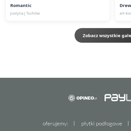
Romantic
Drew
Justyna J Tuchów
art-k
Zobacz wszystkie gale
oferujemy:
płytki podłogowe