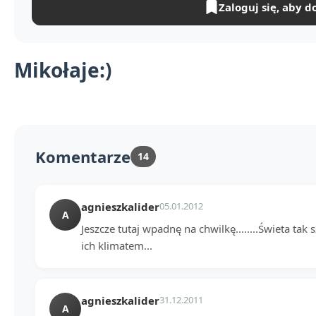
Zaloguj się, aby d
Mikołaje:)
Komentarze
14
agnieszkalider
05.01.2012
A
Jeszcze tutaj wpadnę na chwilkę........Świeta tak 
ich klimatem...
agnieszkalider
31.12.2011
A