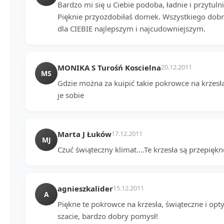
Bardzo mi się u Ciebie podoba, ładnie i przytulni
Pięknie przyozdobiłaś domek. Wszystkiego d
dla CIEBIE najlepszym i najcudowniejszym.
MONIKA S Turośń Koscielna
20.12.2011
MS
Gdzie można za kuipić takie pokrowce na krzesł
je sobie
Marta J Łuków
17.12.2011
MJ
Czuć świąteczny klimat....Te krzesła są przepiękn
agnieszkalider
15.12.2011
A
Piękne te pokrowce na krzesła, świąteczne i opt
szacie, bardzo dobry pomysł!