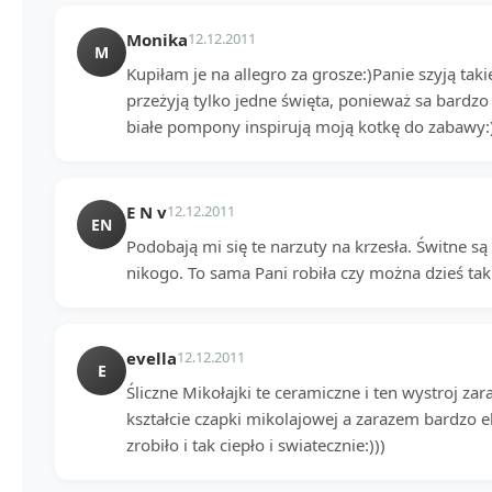
Monika
12.12.2011
M
Kupiłam je na allegro za grosze:)Panie szyją taki
przeżyją tylko jedne święta, ponieważ sa bardzo 
białe pompony inspirują moją kotkę do zabawy:
E N v
12.12.2011
EN
Podobają mi się te narzuty na krzesła. Świtne są 
nikogo. To sama Pani robiła czy można dzieś ta
evella
12.12.2011
E
Śliczne Mikołajki te ceramiczne i ten wystroj z
kształcie czapki mikolajowej a zarazem bardzo 
zrobiło i tak ciepło i swiatecznie:)))