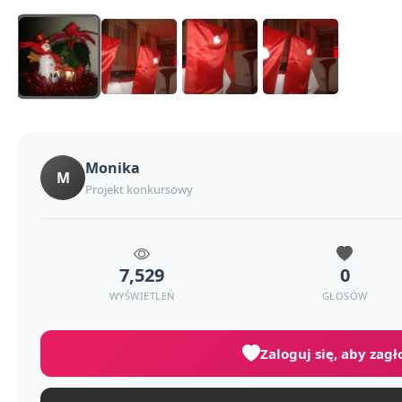
Monika
M
Projekt konkursowy
7,529
0
WYŚWIETLEŃ
GŁOSÓW
Zaloguj się, aby zag