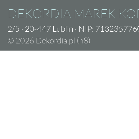
DEKORDIA MAREK KO
2/5
·
20-447 Lublin
·
NIP: 713235776
© 2026 Dekordia.pl (h8)