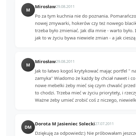
Mirosław
29.08.2011
M
Po za tym kuchnia nie do poznania. Pomarańczow
nowej zmywarki, hokerów czy też nowego blacik
trzeba było zmieniać. Jak dla mnie - warto było
jak to w życiu bywa niewiele zmian - a jak ciesz
Mirosław
29.08.2011
M
Jak to łatwo kogoś krytykować mając portfel " n
zamyka" Wiadomo że każdy by chciał nawet i co 
nowe mebelki żeby mieć się czym chwalić przed 
to chodzi. Trzeba mieć w życiu priorytety, i rze
Ważne żeby umieć zrobić coś z niczego, niewie
Dorota M Jasieniec Solecki
27.07.2011
DM
Dziękuję za odpowiedz:) Nie próbowałam jeszcz