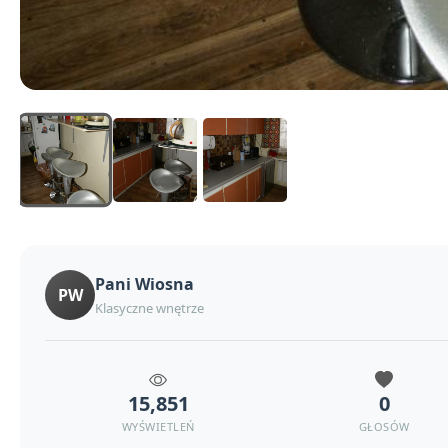
Pani Wiosna
PW
Klasyczne wnętrze
15,851
0
WYŚWIETLEŃ
GŁOSÓW