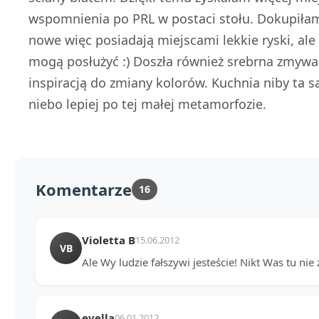
wspomnienia po PRL w postaci stołu. Dokupiłam
nowe więc posiadają miejscami lekkie ryski, ale
mogą posłużyć :) Doszła również srebrna zmywar
inspiracją do zmiany kolorów. Kuchnia niby ta sa
niebo lepiej po tej małej metamorfozie.
Komentarze
16
Violetta B
15.06.2012
VB
Ale Wy ludzie fałszywi jesteście! Nikt Was tu nie 
evella
06.01.2012