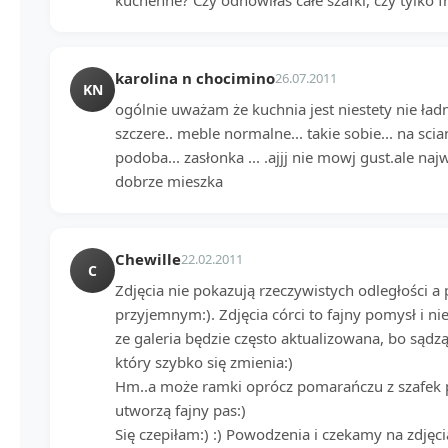
kuchenne? Czy odnowiłaś całe szafki, czy tylko f
karolina n chocimino
26.07.2011
KN
ogólnie uważam że kuchnia jest niestety nie ładn
szczere.. meble normalne... takie sobie... na sci
podoba... zasłonka ... .ajjj nie mowj gust.ale na
dobrze mieszka
Chewille
22.02.2011
C
Zdjęcia nie pokazują rzeczywistych odległości a
przyjemnym:). Zdjęcia córci to fajny pomysł i ni
ze galeria będzie często aktualizowana, bo sądz
który szybko się zmienia:)
Hm..a może ramki oprócz pomarańczu z szafek 
utworzą fajny pas:)
Się czepiłam:) :) Powodzenia i czekamy na zdjęcia