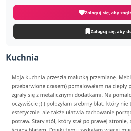
Zaloguj się, aby zag
Zaloguj się, aby d
Kuchnia
Moja kuchnia przeszła malutką przemianę. Meble
przebarwione czasem) pomalowałam na ciepły p
zgrały się z metalicznymi dodatkami. Na pomalo
oczywiście ;) ) położyłam srebrny blat, który nie
estetycznie, ale także ułatwia zachowanie por
potraw. Stary stół, który stał po prawej stron
ściany blatem. Dzięki temu zyskałam więcej miej