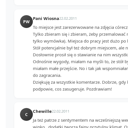
Pani Wiosna
22.02.2011
PW
To miejsce jest zarezerwowane na zdjęcia córe
Tylko zbieram się i zbieram, żeby przemalować 
tylko wymówka). Miejsca do pracy jest dużo po l
Stół potencjalnie był też dobrym miejscem, ale 
Dosłownie prosił się o stawianie na nim wszystk
Odnośnie wygody, miałam na myśli to, że stół by
miałam małe przejście. No i tak jak wspomniałam
do zagracania.
Dziękuję za wszystkie komentarze. Dobrze, gdy k
podpowie, cos zasugeruje. Pozdrawiam!
Chewille
22.02.2011
C
Ja też patrze z sentymentem na wcześniejszą wers
winko , dodatki tworzą fajny przytulny klimat. Os