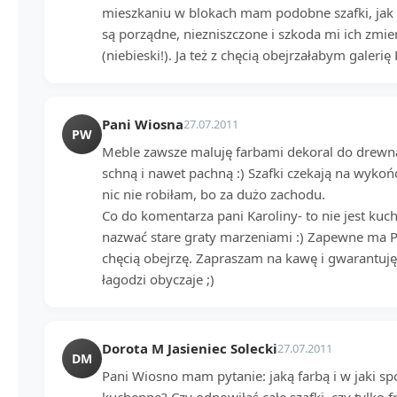
mieszkaniu w blokach mam podobne szafki, jak T
są porządne, niezniszczone i szkoda mi ich zmie
(niebieski!). Ja też z chęcią obejrzałabym galerię 
Pani Wiosna
27.07.2011
PW
Meble zawsze maluję farbami dekoral do drewna
schną i nawet pachną :) Szafki czekają na wyko
nic nie robiłam, bo za dużo zachodu.
Co do komentarza pani Karoliny- to nie jest kuc
nazwać stare graty marzeniami :) Zapewne ma Pa
chęcią obejrzę. Zapraszam na kawę i gwarantuję,
łagodzi obyczaje ;)
Dorota M Jasieniec Solecki
27.07.2011
DM
Pani Wiosno mam pytanie: jaką farbą i w jaki 