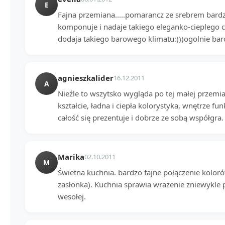
E
Fajna przemiana.....pomarancz ze srebrem bardzo
komponuje i nadaje takiego eleganko-cieplego ch
dodaja takiego barowego klimatu:)))ogolnie bard
agnieszkalider
16.12.2011
A
Nieźle to wszytsko wygląda po tej małej przemi
kształcie, ładna i ciepła kolorystyka, wnętrze fun
całość się prezentuje i dobrze ze sobą współgra.
Marika
02.10.2011
M
Świetna kuchnia. bardzo fajne połączenie koloró
zasłonka). Kuchnia sprawia wrażenie zniewykle pr
wesołej.