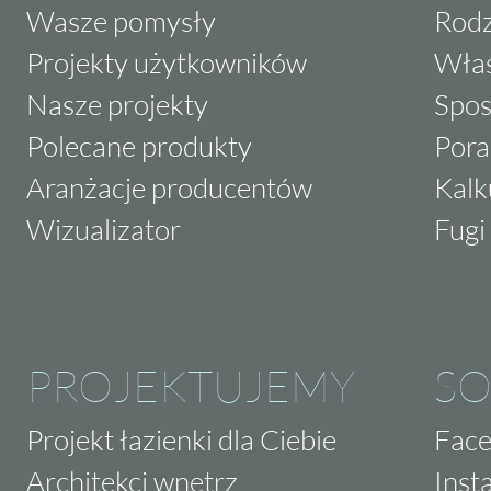
Wasze pomysły
Rodz
Projekty użytkowników
Właś
Nasze projekty
Spos
Polecane produkty
Pora
Aranżacje producentów
Kalk
Wizualizator
Fugi 
PROJEKTUJEMY
SO
Projekt łazienki dla Ciebie
Fac
Architekci wnętrz
Inst