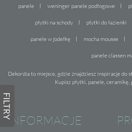
panele
weninger panele podłogowe
p
płytki na schody
płytki do łazienki
panele w jodełkę
mocha mousse
panele classen m
Dekordia to miejsce, gdzie znajdziesz inspiracje do 
Kupisz płytki, panele, ceramikę, g
FILTRY
INFORMACJE
P