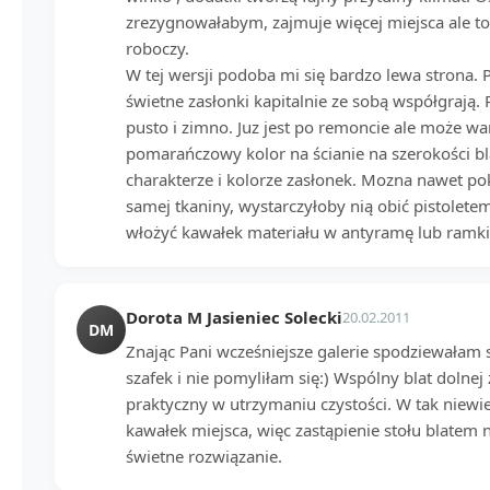
zrezygnowałabym, zajmuje więcej miejsca ale 
roboczy.
W tej wersji podoba mi się bardzo lewa strona.
świetne zasłonki kapitalnie ze sobą współgrają. 
pusto i zimno. Juz jest po remoncie ale może w
pomarańczowy kolor na ścianie na szerokości bl
charakterze i kolorze zasłonek. Mozna nawet pok
samej tkaniny, wystarczyłoby nią obić pistolete
włożyć kawałek materiału w antyramę lub ramki
Dorota M Jasieniec Solecki
20.02.2011
DM
Znając Pani wcześniejsze galerie spodziewałam 
szafek i nie pomyliłam się:) Wspólny blat dolne
praktyczny w utrzymaniu czystości. W tak niewie
kawałek miejsca, więc zastąpienie stołu blatem
świetne rozwiązanie.