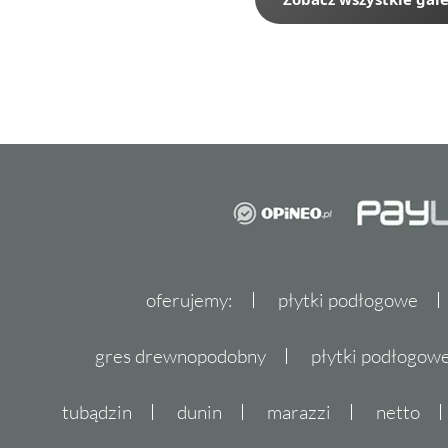
oferujemy:
płytki podłogowe
gres drewnopodobny
płytki podłogo
tubądzin
dunin
marazzi
netto