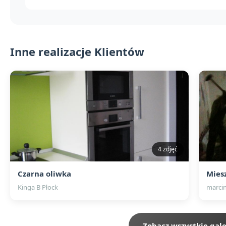
Inne realizacje Klientów
4 zdjęć
Czarna oliwka
Mies
Kinga B Płock
marcin
Zobacz wszystkie gale