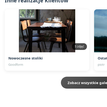
Inne realizacje Klientów
5 zdjęć
Nowoczesne stoliki
Goodform
piotr
Zobacz wszystkie gale