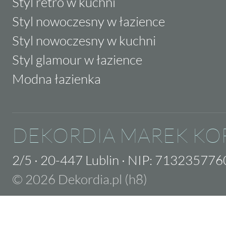
Styl retro w kuchni
Styl nowoczesny w łazience
Styl nowoczesny w kuchni
Styl glamour w łazience
Modna łazienka
DEKORDIA MAREK KO
2/5
·
20-447 Lublin
·
NIP: 713235776
© 2026 Dekordia.pl (h8)