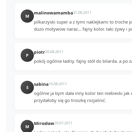
malinowamamba
31.08.2011
M
pilkarzyski super a z tymi naklejkami to troche p
duzo motywow naraz... fajny kolor. taki żywy i 
piotr
20.08.2011
P
pokój ogólnie ładny. fajny stół do bilarda. a po 
sabina
10.08.2011
S
ogólnie ja bym dała inny kolor ten niebieski jak
przydałoby się go troszkę rozjaśnić.
Mirosław
29.07.2011
M