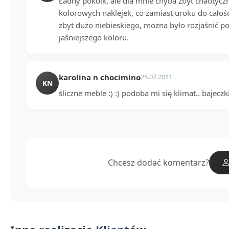
Ładny pokoik, ale dla mnie chyba zbyt chaotyc
kolorowych naklejek, co zamiast uroku do całoś
zbyt dużo niebieskiego, można było rozjaśnić p
jaśniejszego koloru.
karolina n chocimino
25.07.2011
KN
śliczne meble :) :) podoba mi się klimat.. bajeczki
Chcesz dodać komentarz?