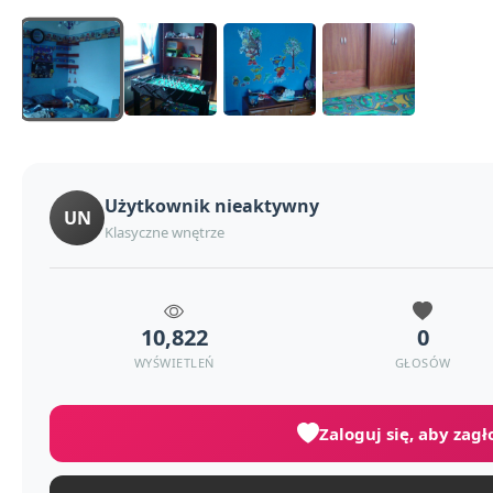
Użytkownik nieaktywny
UN
Klasyczne wnętrze
10,822
0
WYŚWIETLEŃ
GŁOSÓW
Zaloguj się, aby zag