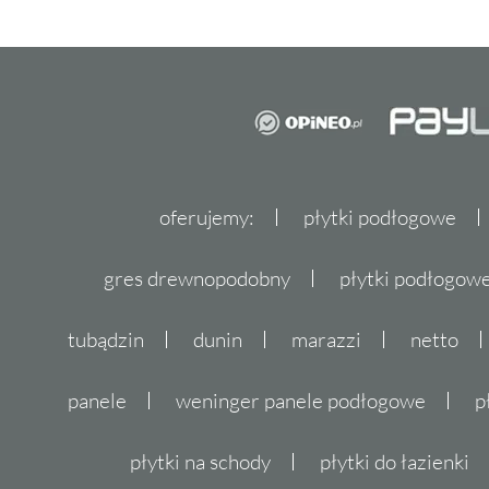
oferujemy:
płytki podłogowe
gres drewnopodobny
płytki podłogo
tubądzin
dunin
marazzi
netto
panele
weninger panele podłogowe
p
płytki na schody
płytki do łazienki