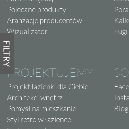
Polecane produkty
Pora
Aranżacje producentów
Kalk
Wizualizator
Fugi 
FILTRY
PROJEKTUJEMY
SO
Projekt łazienki dla Ciebie
Fac
Architekci wnętrz
Inst
Pomysł na mieszkanie
Blog
Styl retro w łazience