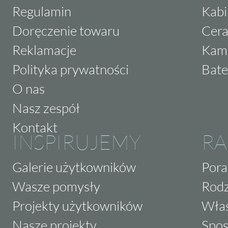
Regulamin
Kabi
Doręczenie towaru
Cera
Reklamacje
Kam
Polityka prywatności
Bate
O nas
Nasz zespół
Kontakt
INSPIRUJEMY
RA
Galerie użytkowników
Pora
Wasze pomysły
Rodz
Projekty użytkowników
Właś
Nasze projekty
Spos