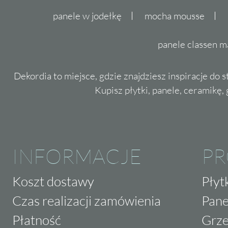
panele w jodełkę
mocha mousse
panele classen m
Dekordia to miejsce, gdzie znajdziesz inspiracje do 
Kupisz płytki, panele, ceramikę, g
INFORMACJE
P
Koszt dostawy
Płyt
Czas realizacji zamówienia
Pane
Płatność
Grze