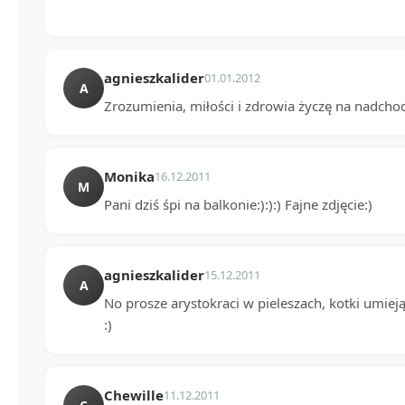
agnieszkalider
01.01.2012
A
Zrozumienia, miłości i zdrowia życzę na nadcho
Monika
16.12.2011
M
Pani dziś śpi na balkonie:):):) Fajne zdjęcie:)
agnieszkalider
15.12.2011
A
No prosze arystokraci w pieleszach, kotki umieją 
:)
Chewille
11.12.2011