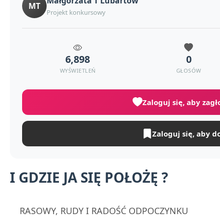
Małgorzata T Lubartów
MT
Projekt konkursowy
6,898
0
WYŚWIETLEŃ
GŁOSÓW
Zaloguj się, aby zag
Zaloguj się, aby d
I GDZIE JA SIĘ POŁOŻĘ ?
RASOWY, RUDY I RADOŚĆ ODPOCZYNKU