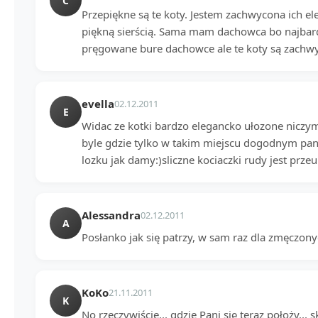
C
Przepiękne są te koty. Jestem zachwycona ich e
piękną sierścią. Sama mam dachowca bo najbard
pręgowane bure dachowce ale te koty są zachwy
evella
02.12.2011
E
Widac ze kotki bardzo elegancko ułozone niczym
byle gdzie tylko w takim miejscu dogodnym pann
lozku jak damy:)sliczne kociaczki rudy jest przeu
Alessandra
02.12.2011
A
Posłanko jak się patrzy, w sam raz dla zmęczon
KoKo
21.11.2011
K
No rzeczywiście... gdzie Pani się teraz położy... 