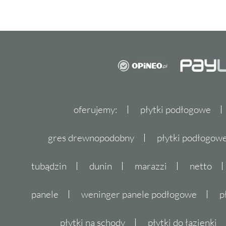
oferujemy:
płytki podłogowe
gres drewnopodobny
płytki podłogo
tubądzin
dunin
marazzi
netto
panele
weninger panele podłogowe
p
płytki na schody
płytki do łazienki