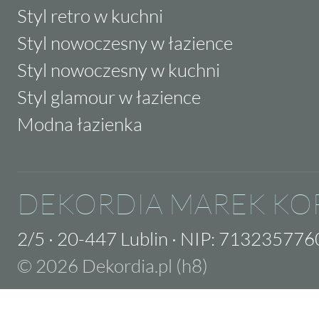
Styl retro w kuchni
Styl nowoczesny w łazience
Styl nowoczesny w kuchni
Styl glamour w łazience
Modna łazienka
DEKORDIA MAREK KO
2/5
·
20-447 Lublin
·
NIP: 713235776
© 2026 Dekordia.pl (h8)