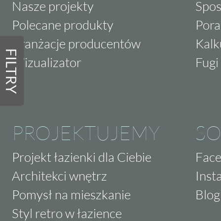
Nasze projekty
Spos
Polecane produkty
Pora
Aranżacje producentów
Kalk
FILTRY
Wizualizator
Fugi 
PROJEKTUJEMY
SO
Projekt łazienki dla Ciebie
Fac
Architekci wnętrz
Inst
Pomysł na mieszkanie
Blog
Styl retro w łazience