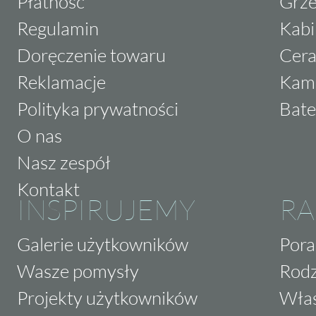
Płatność
Grze
Regulamin
Kabi
Doręczenie towaru
Cera
Reklamacje
Kam
Polityka prywatności
Bate
O nas
Nasz zespół
Kontakt
INSPIRUJEMY
RA
Galerie użytkowników
Pora
Wasze pomysły
Rodz
Projekty użytkowników
Właś