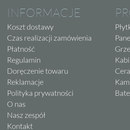
INFORMACJE
P
Koszt dostawy
Płyt
Czas realizacji zamówienia
Pane
Płatność
Grze
Regulamin
Kabi
Doręczenie towaru
Cera
Reklamacje
Kam
Polityka prywatności
Bate
O nas
Nasz zespół
Kontakt