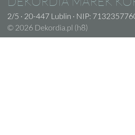
DEKORDIA MAREK KO
2/5
·
20-447 Lublin
·
NIP: 713235776
© 2026 Dekordia.pl (h8)