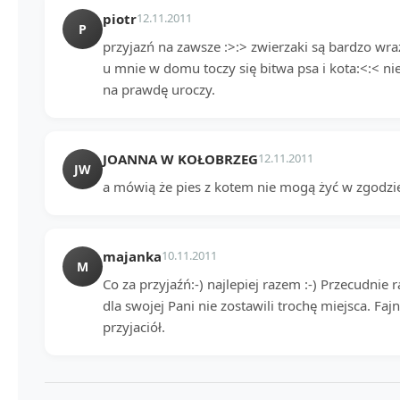
piotr
12.11.2011
P
przyjazń na zawsze :>:> zwierzaki są bardzo wra
u mnie w domu toczy się bitwa psa i kota:<:< ni
na prawdę uroczy.
JOANNA W KOŁOBRZEG
12.11.2011
JW
a mówią że pies z kotem nie mogą żyć w zgodzi
majanka
10.11.2011
M
Co za przyjaźń:-) najlepiej razem :-) Przecudnie 
dla swojej Pani nie zostawili trochę miejsca. Faj
przyjaciół.