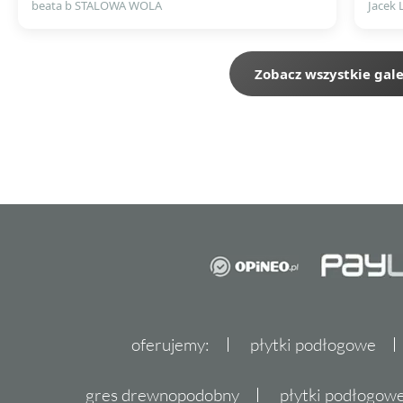
beata b STALOWA WOLA
Jacek 
Zobacz wszystkie gale
oferujemy:
płytki podłogowe
gres drewnopodobny
płytki podłogo