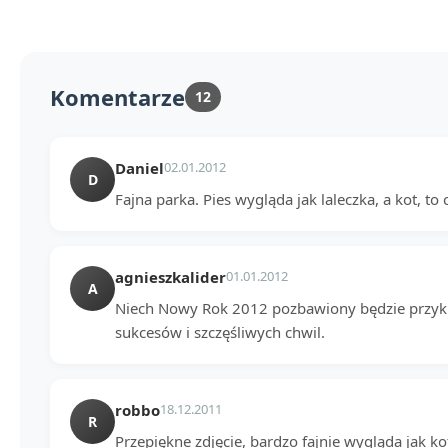
Komentarze
12
Daniel
02.01.2012
D
Fajna parka. Pies wygląda jak laleczka, a kot, to
agnieszkalider
01.01.2012
A
Niech Nowy Rok 2012 pozbawiony będzie przykroś
sukcesów i szczęśliwych chwil.
robbo
18.12.2011
R
Przepiękne zdjęcie, bardzo fajnie wygląda jak k