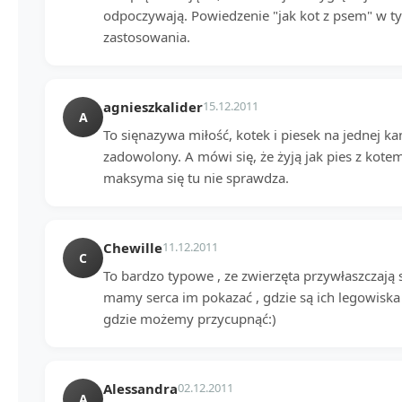
odpoczywają. Powiedzenie "jak kot z psem" w 
zastosowania.
agnieszkalider
15.12.2011
A
To sięnazywa miłość, kotek i piesek na jednej ka
zadowolony. A mówi się, że żyją jak pies z kot
maksyma się tu nie sprawdza.
Chewille
11.12.2011
C
To bardzo typowe , ze zwierzęta przywłaszczają s
mamy serca im pokazać , gdzie są ich legowiska
gdzie możemy przycupnąć:)
Alessandra
02.12.2011
A