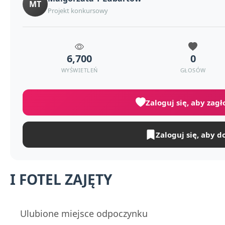
MT
Projekt konkursowy
6,700
0
WYŚWIETLEŃ
GŁOSÓW
Zaloguj się, aby zag
Zaloguj się, aby d
I FOTEL ZAJĘTY
Ulubione miejsce odpoczynku