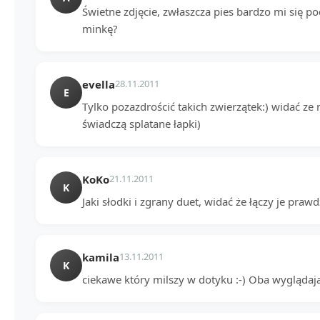
Świetne zdjęcie, zwłaszcza pies bardzo mi się 
minkę?
evella
28.11.2011
E
Tylko pozazdrościć takich zwierzątek:) widać ze 
świadczą splatane łapki)
KoKo
21.11.2011
K
Jaki słodki i zgrany duet, widać że łączy je praw
kamila
13.11.2011
K
ciekawe który milszy w dotyku :-) Oba wyglądaj