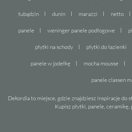
tubądzin
dunin
marazzi
netto
panele
weninger panele podłogowe
p
płytki na schody
płytki do łazienki
panele w jodełkę
mocha mousse
panele classen m
Dekordia to miejsce, gdzie znajdziesz inspiracje do 
Kupisz płytki, panele, ceramikę, g