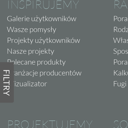
INSPIRUJEMY
RA
Galerie użytkowników
Pora
Wasze pomysły
Rodz
Projekty użytkowników
Właś
Nasze projekty
Spos
Polecane produkty
Pora
Aranżacje producentów
Kalk
FILTRY
Wizualizator
Fugi 
PROJEKTUJEMY
SO