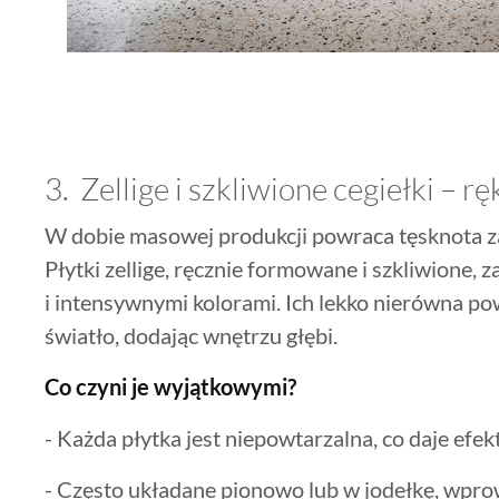
3. Zellige i szkliwione cegiełki – r
W dobie masowej produkcji powraca tęsknota za
Płytki zellige, ręcznie formowane i szkliwione, 
i intensywnymi kolorami. Ich lekko nierówna po
światło, dodając wnętrzu głębi.
Co czyni je wyjątkowymi?
- Każda płytka jest niepowtarzalna, co daje efe
- Często układane pionowo lub w jodełkę, wpr