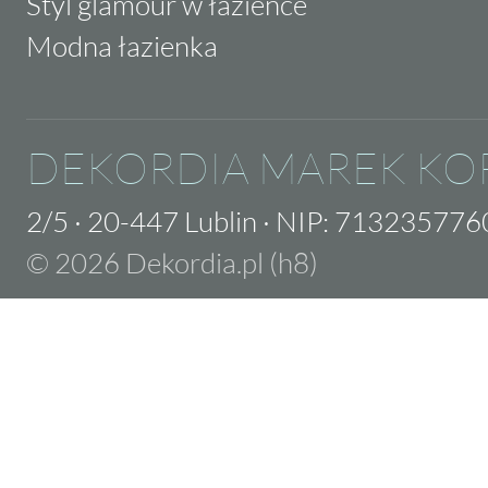
Styl glamour w łazience
Modna łazienka
DEKORDIA MAREK KO
2/5
·
20-447 Lublin
·
NIP: 713235776
© 2026 Dekordia.pl (h8)