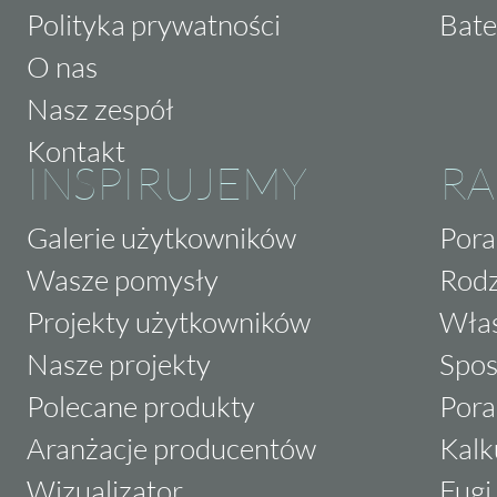
Polityka prywatności
Bate
O nas
Nasz zespół
Kontakt
INSPIRUJEMY
RA
Galerie użytkowników
Pora
Wasze pomysły
Rodz
Projekty użytkowników
Właś
Nasze projekty
Spos
Polecane produkty
Pora
Aranżacje producentów
Kalk
Wizualizator
Fugi 