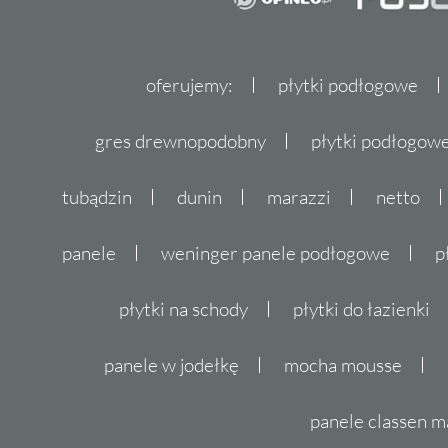
oferujemy:
płytki podłogowe
gres drewnopodobny
płytki podłogo
tubądzin
dunin
marazzi
netto
panele
weninger panele podłogowe
p
płytki na schody
płytki do łazienki
panele w jodełkę
mocha mousse
panele classen m