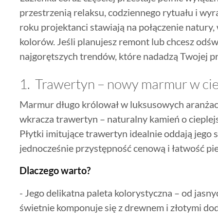
przestrzenią relaksu, codziennego rytuału i wy
roku projektanci stawiają na połączenie natury,
kolorów. Jeśli planujesz remont lub chcesz odś
najgorętszych trendów, które nadadzą Twojej pr
1. Trawertyn – nowy marmur w ci
Marmur długo królował w luksusowych aranżacja
wkracza trawertyn – naturalny kamień o cieplejs
Płytki imitujące trawertyn idealnie oddają jego
jednocześnie przystępność cenową i łatwość pie
Dlaczego warto?
- Jego delikatna paleta kolorystyczna – od jasn
świetnie komponuje się z drewnem i złotymi do