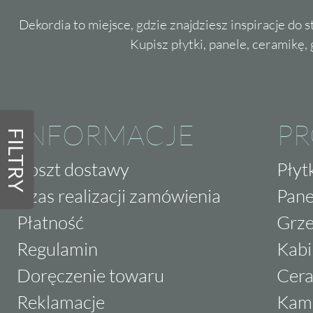
Dekordia to miejsce, gdzie znajdziesz inspiracje do 
Kupisz płytki, panele, ceramikę, g
INFORMACJE
P
FILTRY
Koszt dostawy
Płyt
Czas realizacji zamówienia
Pane
Płatność
Grze
Regulamin
Kabi
Doręczenie towaru
Cera
Reklamacje
Kam