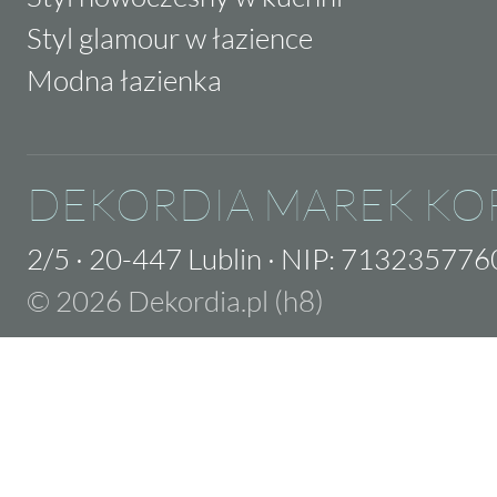
Styl glamour w łazience
Modna łazienka
DEKORDIA MAREK KO
2/5
·
20-447 Lublin
·
NIP: 713235776
© 2026 Dekordia.pl (h8)