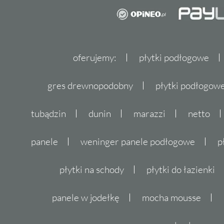
oferujemy:
płytki podłogowe
gres drewnopodobny
płytki podłogo
tubądzin
dunin
marazzi
netto
panele
weninger panele podłogowe
p
płytki na schody
płytki do łazienki
panele w jodełkę
mocha mousse