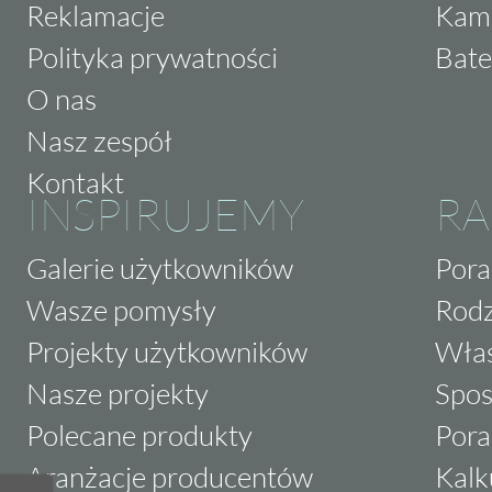
Reklamacje
Kam
Polityka prywatności
Bate
O nas
Nasz zespół
Kontakt
INSPIRUJEMY
RA
Galerie użytkowników
Pora
Wasze pomysły
Rodz
Projekty użytkowników
Właś
Nasze projekty
Spos
Polecane produkty
Pora
Aranżacje producentów
Kalk