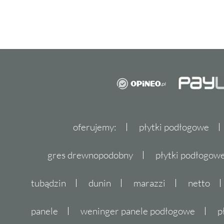
oferujemy:
płytki podłogowe
gres drewnopodobny
płytki podłogo
tubądzin
dunin
marazzi
netto
panele
weninger panele podłogowe
p