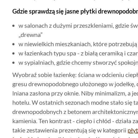
Gdzie sprawdzą się jasne płytki drewnopodob
w salonach z dużymi przeszkleniami, gdzie św
„drewna”
w niewielkich mieszkaniach, które potrzebuj
w łazienkach typu spa - z białą ceramiką i cz
w sypialniach, gdzie chcemy stworzyć spokojne
Wyobraź sobie łazienkę: ściana w odcieniu ciep
gresu drewnopodobnego ułożonego w jodełkę, d
lniana zasłona przy oknie. Niby minimalizm, a j
hotelu. W ostatnich sezonach modne stało się ta
drewnopodobnych z betonem architektonicznym 
kamienia. Ten kontrast - ciepło i chłód - działa 
takie zestawienia prezentują się w kategorii
płyt