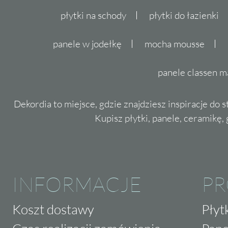
płytki na schody
płytki do łazienki
panele w jodełkę
mocha mousse
panele classen m
Dekordia to miejsce, gdzie znajdziesz inspiracje do 
Kupisz płytki, panele, ceramikę, g
INFORMACJE
P
Koszt dostawy
Płyt