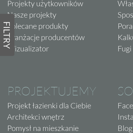
Projekty użytkowników
Właś
Nasze projekty
Spos
Polecane produkty
Pora
FILTRY
Aranżacje producentów
Kalk
Wizualizator
Fugi 
PROJEKTUJEMY
SO
Projekt łazienki dla Ciebie
Fac
Architekci wnętrz
Inst
Pomysł na mieszkanie
Blog