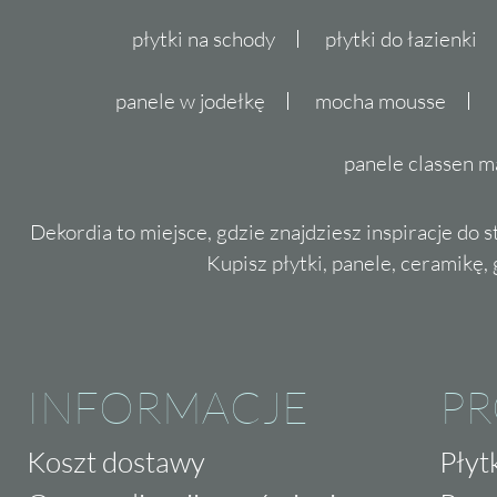
płytki na schody
płytki do łazienki
panele w jodełkę
mocha mousse
panele classen m
Dekordia to miejsce, gdzie znajdziesz inspiracje do 
Kupisz płytki, panele, ceramikę, g
INFORMACJE
P
Koszt dostawy
Płyt