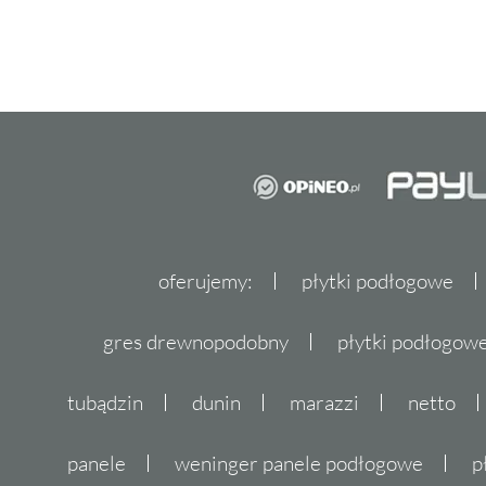
oferujemy:
płytki podłogowe
gres drewnopodobny
płytki podłogo
tubądzin
dunin
marazzi
netto
panele
weninger panele podłogowe
p