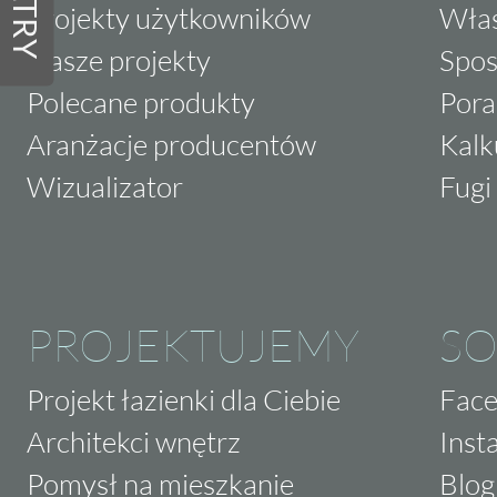
FILTRY
Projekty użytkowników
Właś
Nasze projekty
Spos
Polecane produkty
Pora
Aranżacje producentów
Kalk
Wizualizator
Fugi 
PROJEKTUJEMY
SO
Projekt łazienki dla Ciebie
Fac
Architekci wnętrz
Inst
Pomysł na mieszkanie
Blog