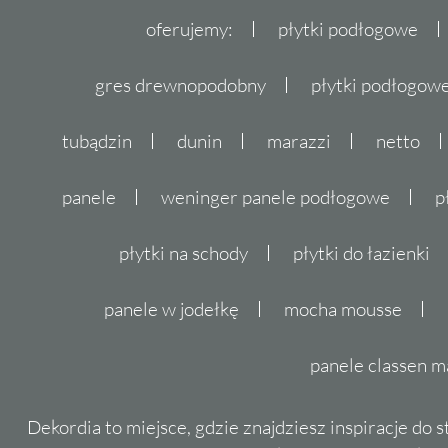
oferujemy:
płytki podłogowe
gres drewnopodobny
płytki podłogo
tubądzin
dunin
marazzi
netto
panele
weninger panele podłogowe
p
płytki na schody
płytki do łazienki
panele w jodełkę
mocha mousse
panele classen m
Dekordia to miejsce, gdzie znajdziesz inspiracje do 