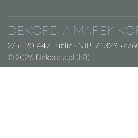
DEKORDIA MAREK KO
2/5
·
20-447 Lublin
·
NIP: 713235776
© 2026 Dekordia.pl (h8)