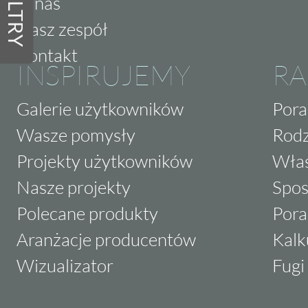
FILTRY
O nas
Nasz zespół
Kontakt
INSPIRUJEMY
RA
Galerie użytkowników
Pora
Wasze pomysły
Rodz
Projekty użytkowników
Właś
Nasze projekty
Spos
Polecane produkty
Pora
Aranżacje producentów
Kalk
Wizualizator
Fugi 