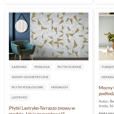
ŁAZIENKA
PODŁOGA
PŁYTKI ŚCIENNE
TUBĄDZ
WZORY GEOMETRYCZNE
HEKSA
Mocny t
PŁYTKI PODŁOGOWE
HEKSAGON
podłod
LASTRYKO
Autor: Be
środa, 16
Płytki Lastryko-Terrazzo znowu w
Heksagon
modzie. Jak je zaaranżować?