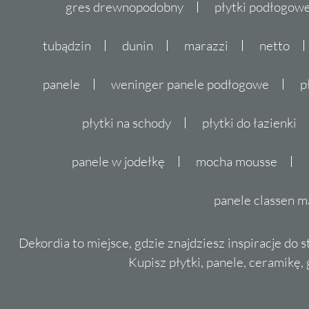
gres drewnopodobny
płytki podłogo
tubądzin
dunin
marazzi
netto
panele
weninger panele podłogowe
p
płytki na schody
płytki do łazienki
panele w jodełkę
mocha mousse
panele classen m
Dekordia to miejsce, gdzie znajdziesz inspiracje do 
Kupisz płytki, panele, ceramikę, g