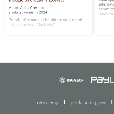
alternat
Autor: Alicja Czerniec
ceramicz
środa, 25 września 2024
wnętrza.
Trend, który nadaje charakteru wnętrzom!
Jak zaaranżować lastryko?
oferujemy:
płytki podłogowe