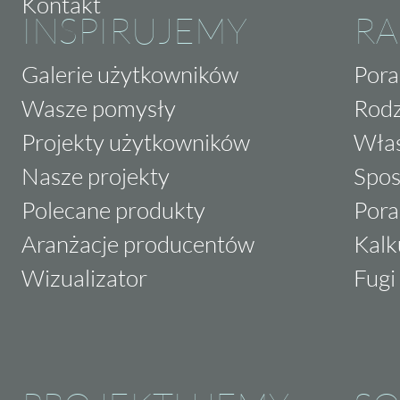
Kontakt
INSPIRUJEMY
RA
Galerie użytkowników
Pora
Wasze pomysły
Rodz
Projekty użytkowników
Właś
Nasze projekty
Spos
Polecane produkty
Pora
Aranżacje producentów
Kalk
Wizualizator
Fugi 