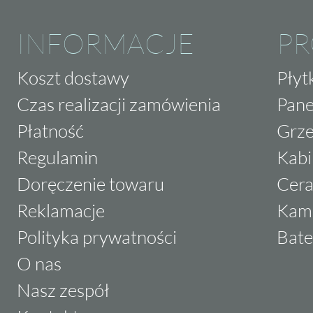
INFORMACJE
P
Koszt dostawy
Płyt
Czas realizacji zamówienia
Pane
Płatność
Grze
Regulamin
Kabi
Doręczenie towaru
Cera
Reklamacje
Kam
Polityka prywatności
Bate
O nas
Nasz zespół