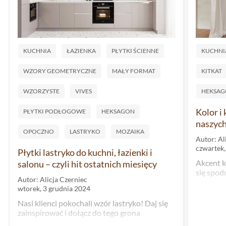
KUCHNIA
ŁAZIENKA
PŁYTKI ŚCIENNE
KUCHNI
WZORY GEOMETRYCZNE
MAŁY FORMAT
KITKAT
WZORZYSTE
VIVES
HEKSA
Kolor i
PŁYTKI PODŁOGOWE
HEKSAGON
naszych
OPOCZNO
LASTRYKO
MOZAIKA
Autor: Al
czwartek,
Płytki lastryko do kuchni, łazienki i
Akcent k
salonu – czyli hit ostatnich miesięcy
się spo
Autor: Alicja Czerniec
wtorek, 3 grudnia 2024
Nasi klienci pokochali wzór lastryko! Daj się
zainspirować i dołącz do tego grona