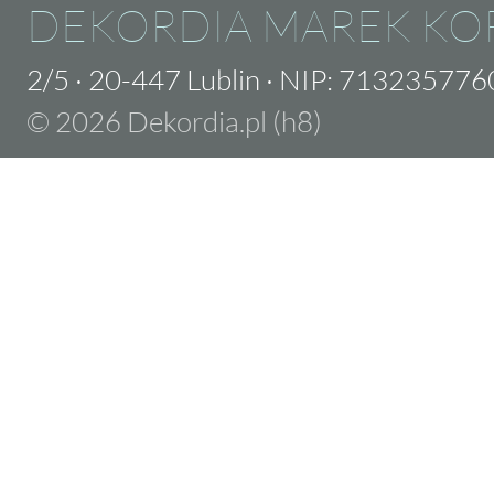
DEKORDIA MAREK KO
2/5
·
20-447 Lublin
·
NIP: 713235776
© 2026 Dekordia.pl (h8)