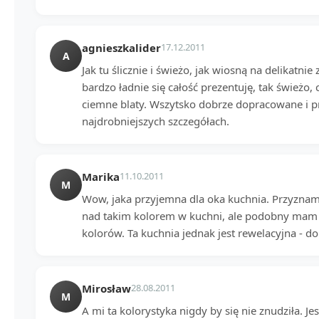
agnieszkalider
17.12.2011
A
Jak tu ślicznie i świeżo, jak wiosną na delikatnie
bardzo ładnie się całość prezentuję, tak świeżo, c
ciemne blaty. Wszytsko dobrze dopracowane i 
najdrobniejszych szczegółach.
Marika
11.10.2011
M
Wow, jaka przyjemna dla oka kuchnia. Przyznam
nad takim kolorem w kuchni, ale podobny mam w
kolorów. Ta kuchnia jednak jest rewelacyjna - do
Mirosław
28.08.2011
M
A mi ta kolorystyka nigdy by się nie znudziła. Je