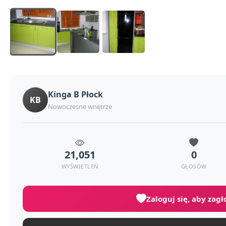
Kinga B Płock
KB
Nowoczesne wnętrze
21,051
0
WYŚWIETLEŃ
GŁOSÓW
Zaloguj się, aby zag