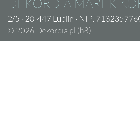
DEKORDIA MAREK KO
2/5
·
20-447 Lublin
·
NIP: 713235776
© 2026 Dekordia.pl (h8)