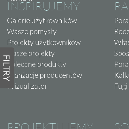
INSPIRUJEMY
RA
Galerie użytkowników
Pora
Wasze pomysły
Rodz
Projekty użytkowników
Właś
Nasze projekty
Spos
FILTRY
Polecane produkty
Pora
Aranżacje producentów
Kalk
Wizualizator
Fugi 
PROJEKTUJEMY
SO