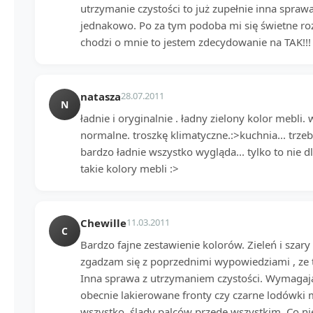
utrzymanie czystości to już zupełnie inna spra
jednakowo. Po za tym podoba mi się świetne roz
chodzi o mnie to jestem zdecydowanie na TAK!!!
natasza
28.07.2011
N
ładnie i oryginalnie . ładny zielony kolor mebli.
normalne. troszkę klimatyczne.:>kuchnia... trz
bardzo ładnie wszystko wygląda... tylko to nie 
takie kolory mebli :>
Chewille
11.03.2011
C
Bardzo fajne zestawienie kolorów. Zieleń i szary
zgadzam się z poprzednimi wypowiedziami , ze ta
Inna sprawa z utrzymaniem czystości. Wymagaj
obecnie lakierowane fronty czy czarne lodówki m
wszystko, ślady palców przede wszystkim. Co nie