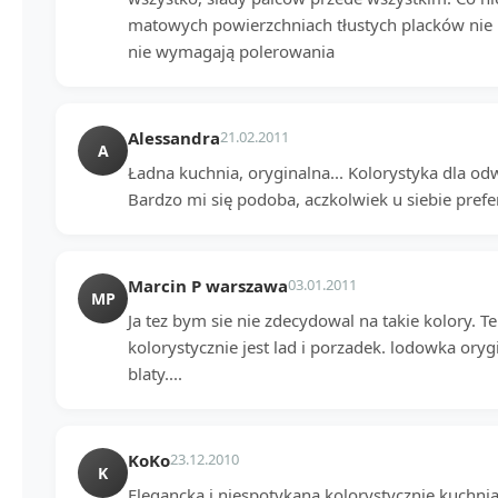
matowych powierzchniach tłustych placków nie ma.
nie wymagają polerowania
Alessandra
21.02.2011
A
Ładna kuchnia, oryginalna... Kolorystyka dla od
Bardzo mi się podoba, aczkolwiek u siebie prefe
Marcin P warszawa
03.01.2011
MP
Ja tez bym sie nie zdecydowal na takie kolory. T
kolorystycznie jest lad i porzadek. lodowka ory
blaty....
KoKo
23.12.2010
K
Elegancka i niespotykana kolorystycznie kuchni