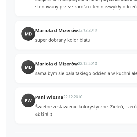
stonowany przez szarości i ten niezwykły odcień 
Mariola d Mizerów
22.12.2010
MD
super dobrany kolor blatu
Mariola d Mizerów
22.12.2010
MD
sama bym sie bała takiego odcienia w kuchni al
Pani Wiosna
22.12.2010
PW
Świetne zestawienie kolorystyczne. Zieleń, czerń
aż lśni :)