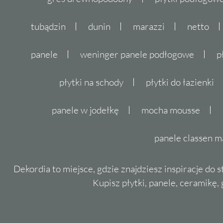
tubądzin
dunin
marazzi
netto
panele
weninger panele podłogowe
p
płytki na schody
płytki do łazienki
panele w jodełkę
mocha mousse
panele classen m
Dekordia to miejsce, gdzie znajdziesz inspiracje do 
Kupisz płytki, panele, ceramikę, g