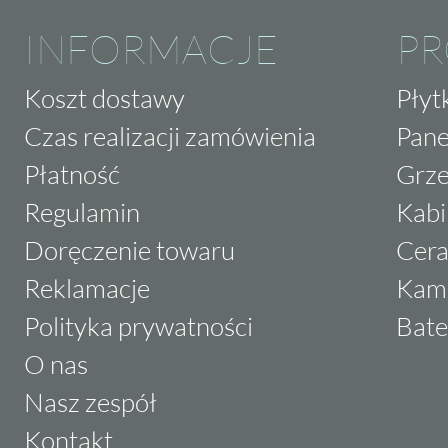
INFORMACJE
P
Koszt dostawy
Płyt
Czas realizacji zamówienia
Pane
Płatność
Grze
Regulamin
Kabi
Doręczenie towaru
Cera
Reklamacje
Kam
Polityka prywatności
Bate
O nas
Nasz zespół
Kontakt