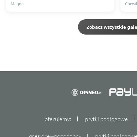
Magda
Chewil
Zobacz wszystkie gale
oferujemy:
płytki podłogowe
gres drewnopodobny
płytki podłogo