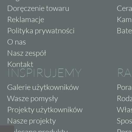
Doręczenie towaru
Cera
Reklamacje
Kam
Polityka prywatności
Bate
O nas
Nasz zespół
Kontakt
INSPIRUJEMY
RA
Galerie użytkowników
Pora
Wasze pomysły
Rodz
Projekty użytkowników
Właś
Nasze projekty
Spos
Polecane produkty
Pora