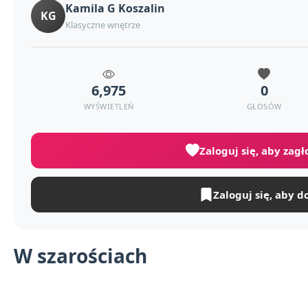
Kamila G Koszalin
KG
Klasyczne wnętrze
6,975
0
WYŚWIETLEŃ
GŁOSÓW
Zaloguj się, aby zag
Zaloguj się, aby d
W szarościach