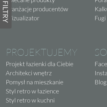
FILTRY
Aranżacje producentów
Kalk
Wizualizator
Fugi 
PROJEKTUJEMY
SO
Projekt łazienki dla Ciebie
Fac
Architekci wnętrz
Inst
Pomysł na mieszkanie
Blog
Styl retro w łazience
Styl retro w kuchni