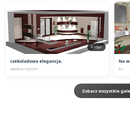
6 zdjęć
czekoladowa elegancja.
Na w
ewelina i bytom
kn
Zobacz wszystkie gale