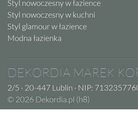
Styl nowoczesny w łazience
Styl nowoczesny w kuchni
Styl glamour w łazience
Modna łazienka
DEKORDIA MAREK KO
2/5
·
20-447 Lublin
·
NIP: 713235776
© 2026 Dekordia.pl (h8)