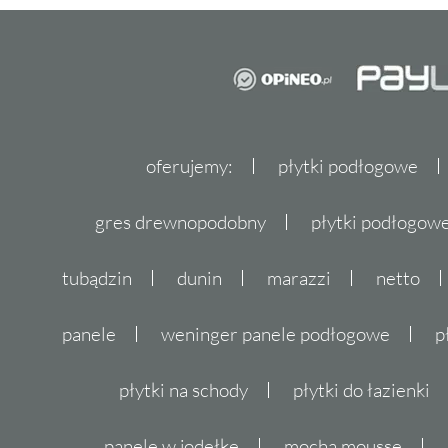
oferujemy:
płytki podłogowe
gres drewnopodobny
płytki podłogo
tubądzin
dunin
marazzi
netto
panele
weninger panele podłogowe
p
płytki na schody
płytki do łazienki
panele w jodełkę
mocha mousse