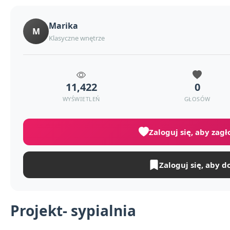
Marika
M
Klasyczne wnętrze
11,422
0
WYŚWIETLEŃ
GŁOSÓW
Zaloguj się, aby zag
Zaloguj się, aby d
Projekt- sypialnia