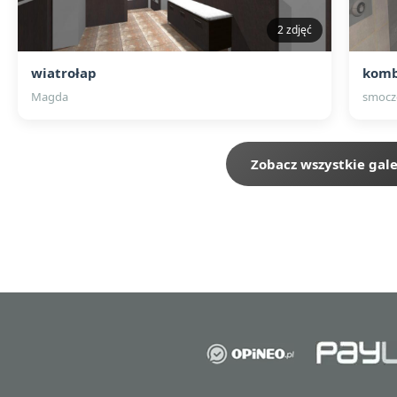
2 zdjęć
wiatrołap
komb
Magda
smocz
Zobacz wszystkie gale