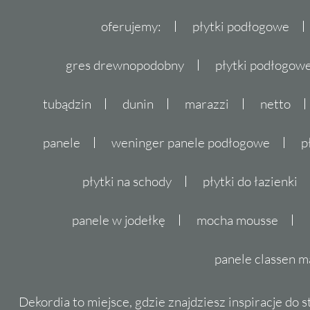
oferujemy:
płytki podłogowe
gres drewnopodobny
płytki podłogo
tubądzin
dunin
marazzi
netto
panele
weninger panele podłogowe
p
płytki na schody
płytki do łazienki
panele w jodełkę
mocha mousse
panele classen m
Dekordia to miejsce, gdzie znajdziesz inspiracje do 