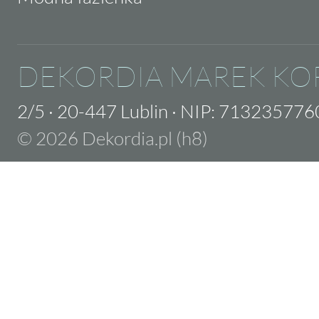
DEKORDIA MAREK KO
2/5
·
20-447 Lublin
·
NIP: 713235776
© 2026 Dekordia.pl (h8)