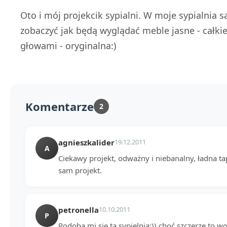
Oto i mój projekcik sypialni. W moje sypialnia
zobaczyć jak będą wyglądać meble jasne - całkiem
głowami - oryginalna:)
Komentarze
2
agnieszkalider
19.12.2011
A
Ciekawy projekt, odważny i niebanalny, ładna tap
sam projekt.
petronella
10.10.2011
P
Podoba mi się ta sypielnia:)) choć szczerze to 