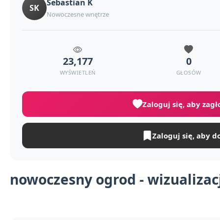
Sebastian K
SK
Nowoczesne wnętrze
23,177
0
WYŚWIETLEŃ
GŁOSÓW
Zaloguj się, aby zag
Zaloguj się, aby d
nowoczesny ogrod - wizualizacj