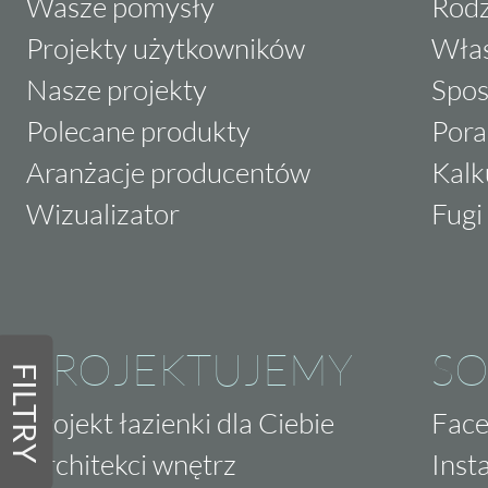
Wasze pomysły
Rodz
Projekty użytkowników
Właś
Nasze projekty
Spos
Polecane produkty
Pora
Aranżacje producentów
Kalk
Wizualizator
Fugi 
PROJEKTUJEMY
SO
FILTRY
Projekt łazienki dla Ciebie
Fac
Architekci wnętrz
Inst