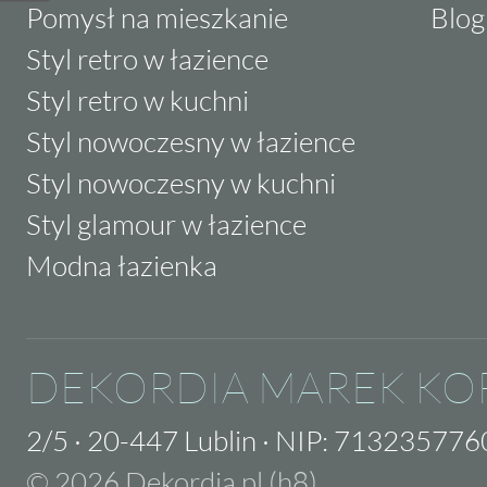
Pomysł na mieszkanie
Blog
Styl retro w łazience
Styl retro w kuchni
Styl nowoczesny w łazience
Styl nowoczesny w kuchni
Styl glamour w łazience
Modna łazienka
DEKORDIA MAREK KO
2/5
·
20-447 Lublin
·
NIP: 713235776
© 2026 Dekordia.pl (h8)