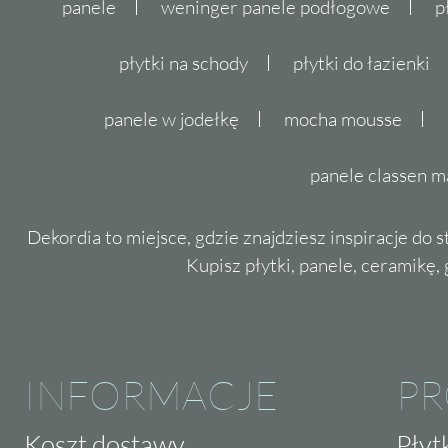
panele
weninger panele podłogowe
p
płytki na schody
płytki do łazienki
panele w jodełkę
mocha mousse
panele classen m
Dekordia to miejsce, gdzie znajdziesz inspiracje do 
Kupisz płytki, panele, ceramikę, g
INFORMACJE
P
Koszt dostawy
Płyt