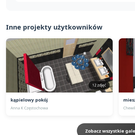
Inne projekty użytkowników
12 zdjęć
kąpielowy pokój
mies
Anna K Częstochowa
Chewil
Zobacz wszystkie gale