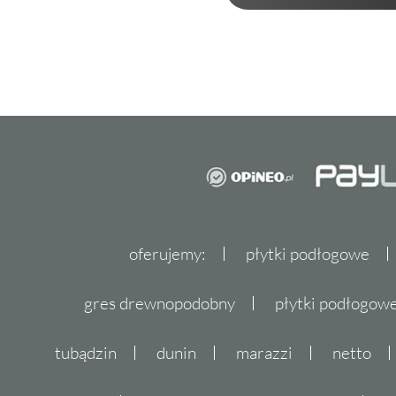
oferujemy:
płytki podłogowe
gres drewnopodobny
płytki podłogo
tubądzin
dunin
marazzi
netto